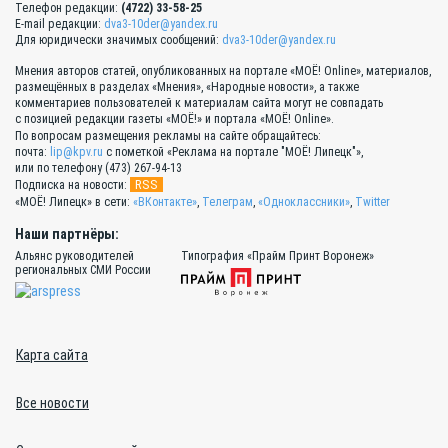
Телефон редакции:
(4722) 33-58-25
E-mail редакции:
dva3-10der@yandex.ru
Для юридически значимых сообщений:
dva3-10der@yandex.ru
Мнения авторов статей, опубликованных на портале «МОЁ! Online», материалов,
размещённых в разделах «Мнения», «Народные новости», а также
комментариев пользователей к материалам сайта могут не совпадать
с позицией редакции газеты «МОЁ!» и портала «МОЁ! Online».
По вопросам размещения рекламы на сайте обращайтесь:
почта:
lip@kpv.ru
с пометкой «Реклама на портале "МОЁ! Липецк"»,
или по телефону (473) 267-94-13
RSS
Подписка на новости:
«МОЁ! Липецк» в сети:
«ВКонтакте»
,
Телеграм
,
«Одноклассники»
,
Twitter
Наши партнёры:
Альянс руководителей
Типография «Прайм Принт Воронеж»
региональных СМИ России
Карта сайта
Все новости