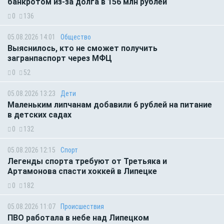
банкротом из-за долга в 156 млн рублей
0
136
05.08.2026 14:01
Общество
Выяснилось, кто не сможет получить
загранпаспорт через МФЦ
0
52
05.08.2026 13:23
Дети
Маленьким липчанам добавили 6 рублей на питание
в детских садах
0
132
05.08.2026 12:15
Спорт
Легенды спорта требуют от Третьяка и
Артамонова спасти хоккей в Липецке
0
182
05.08.2026 11:07
Происшествия
ПВО работала в небе над Липецком