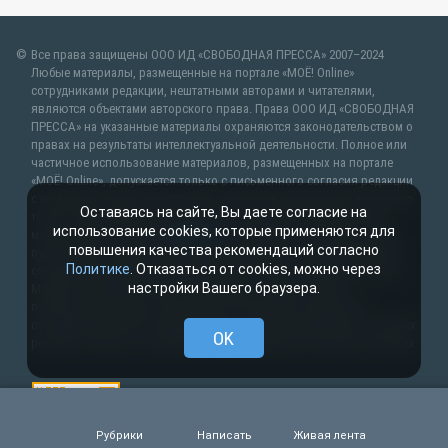
Все права защищены ООО ИД «СВОБОДНАЯ ПРЕССА» 2007–2024
Любые материалы, размещенные на портале «МОЁ! Online»
сотрудниками редакции, нештатными авторами и читателями,
являются объектами авторского права. Права ООО ИД «СВОБОДНАЯ
ПРЕССА» на указанные материалы охраняются законодательством о
правах на результаты интеллектуальной деятельности. Полное или
частичное использование материалов, размещенных на портале
«МОЁ! Online», допускается только с письменного согласия редакции
с указанием ссылки на источник. Частичное цитирование возможно
Оставаясь на сайте, Вы даете согласие на
только при условии гиперссылки на moe-lipetsk.ru.Все вопросы
использование cookies, которые применяются для
можно задать по адресу
web@kpv.ru
. В рубрике «От первого лица»
повышения качества рекомендаций согласно
публикуются сообщения в рамках контрактов об информационном
Политике
. Отказаться от cookies, можно через
сотрудничестве между редакцией «МОЁ! Online» и органами власти.
настройки Вашего браузера.
Материалы рубрик «Новости партнёров» и «Будь в курсе»
публикуются в рамках договоров (соглашений, контрактов)
об информационном сотрудничестве и (или) размещаются на правах
OK
рекламы. Новости с пометкой (
) размещаются на правах рекламы.
Рубрики
Написать
Живая лента