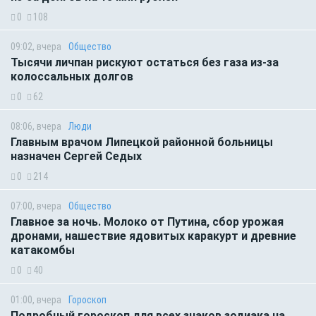
0
108
09:02, вчера
Общество
Тысячи личпан рискуют остаться без газа из-за
колоссальных долгов
0
62
08:06, вчера
Люди
Главным врачом Липецкой районной больницы
назначен Сергей Седых
0
214
07:00, вчера
Общество
Главное за ночь. Молоко от Путина, сбор урожая
дронами, нашествие ядовитых каракурт и древние
катакомбы
0
40
01:00, вчера
Гороскоп
Подробный гороскоп для всех знаков зодиака на