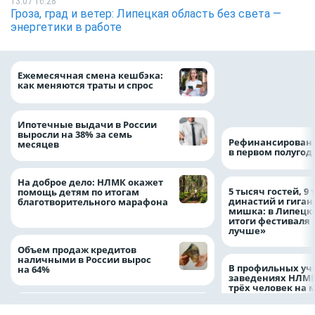
13.07 16:28
Гроза, град и ветер: Липецкая область без света —
энергетики в работе
Более 130 сотруд
Ежемесячная смена кешбэка:
боролись за зван
как меняются траты и спрос
водителя грузово
автомобиля
Ипотечные выдачи в России
выросли на 38% за семь
Рефинансировани
месяцев
в первом полугоди
На доброе дело: НЛМК окажет
5 тысяч гостей, 9
помощь детям по итогам
династий и гиган
благотворительного марафона
мишка: в Липецк
итоги фестиваля
лучше»
Объем продаж кредитов
наличными в России вырос
В профильных уч
на 64%
заведениях НЛМК
трёх человек на 