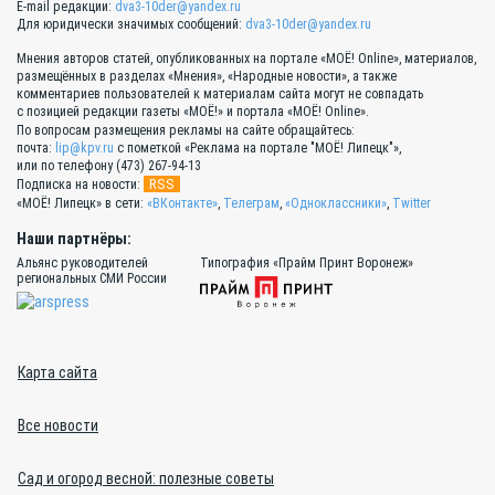
E-mail редакции:
dva3-10der@yandex.ru
Для юридически значимых сообщений:
dva3-10der@yandex.ru
Мнения авторов статей, опубликованных на портале «МОЁ! Online», материалов,
размещённых в разделах «Мнения», «Народные новости», а также
комментариев пользователей к материалам сайта могут не совпадать
с позицией редакции газеты «МОЁ!» и портала «МОЁ! Online».
По вопросам размещения рекламы на сайте обращайтесь:
почта:
lip@kpv.ru
с пометкой «Реклама на портале "МОЁ! Липецк"»,
или по телефону (473) 267-94-13
RSS
Подписка на новости:
«МОЁ! Липецк» в сети:
«ВКонтакте»
,
Телеграм
,
«Одноклассники»
,
Twitter
Наши партнёры:
Альянс руководителей
Типография «Прайм Принт Воронеж»
региональных СМИ России
Карта сайта
Все новости
Сад и огород весной: полезные советы