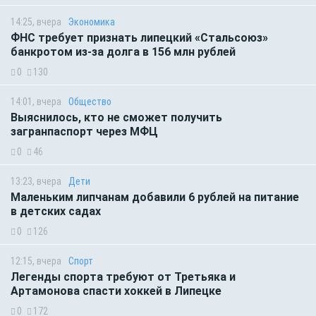
14:25, вчера
Экономика
ФНС требует признать липецкий «Стальсоюз»
банкротом из-за долга в 156 млн рублей
0
130
14:01, вчера
Общество
Выяснилось, кто не сможет получить
загранпаспорт через МФЦ
0
46
13:23, вчера
Дети
Маленьким липчанам добавили 6 рублей на питание
в детских садах
0
126
12:15, вчера
Спорт
Легенды спорта требуют от Третьяка и
Артамонова спасти хоккей в Липецке
0
172