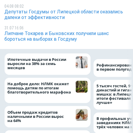
04.08 08:02
Депутаты Госдумы от Липецкой области оказались
далеки от эффективности
31.07 16:06
Липчане Токарев и Быковских получили шанс
бороться на выборах в Госдуму
Ипотечные выдачи в России
выросли на 38% за семь
Рефинансировани
месяцев
в первом полугоди
На доброе дело: НЛМК окажет
5 тысяч гостей, 9
помощь детям по итогам
династий и гиган
благотворительного марафона
мишка: в Липецк
итоги фестиваля
лучше»
Объем продаж кредитов
наличными в России вырос
В профильных уч
на 64%
заведениях НЛМК
трёх человек на 