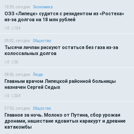
10:09, сегодня
Экономика
ОЭЗ «Липецк» судится с резидентом из «Ростеха»
из-за долгов на 18 млн рублей
0
104
09:02, сегодня
Общество
Тысячи личпан рискуют остаться без газа из-за
колоссальных долгов
0
56
08:06, сегодня
Люди
Главным врачом Липецкой районной больницы
назначен Сергей Седых
0
204
07:00, сегодня
Общество
Главное за ночь. Молоко от Путина, сбор урожая
дронами, нашествие ядовитых каракурт и древние
катакомбы