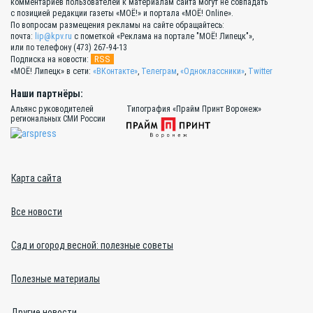
комментариев пользователей к материалам сайта могут не совпадать
с позицией редакции газеты «МОЁ!» и портала «МОЁ! Online».
По вопросам размещения рекламы на сайте обращайтесь:
почта:
lip@kpv.ru
с пометкой «Реклама на портале "МОЁ! Липецк"»,
или по телефону (473) 267-94-13
RSS
Подписка на новости:
«МОЁ! Липецк» в сети:
«ВКонтакте»
,
Телеграм
,
«Одноклассники»
,
Twitter
Наши партнёры:
Альянс руководителей
Типография «Прайм Принт Воронеж»
региональных СМИ России
Карта сайта
Все новости
Сад и огород весной: полезные советы
Полезные материалы
Другие новости