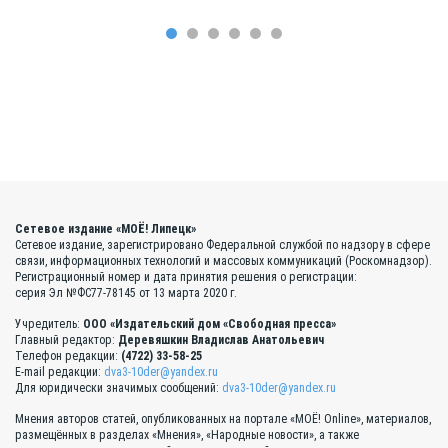
Сетевое издание «МОЁ! Липецк»
Сетевое издание, зарегистрировано Федеральной службой по надзору в сфере
связи, информационных технологий и массовых коммуникаций (Роскомнадзор).
Регистрационный номер и дата принятия решения о регистрации:
серия Эл №ФС77-78145 от 13 марта 2020 г.
Учредитель:
ООО «Издательский дом «Свободная пресса»
Главный редактор:
Деревяшкин Владислав Анатольевич
Телефон редакции:
(4722) 33-58-25
E-mail редакции:
dva3-10der@yandex.ru
Для юридически значимых сообщений:
dva3-10der@yandex.ru
Мнения авторов статей, опубликованных на портале «МОЁ! Online», материалов,
размещённых в разделах «Мнения», «Народные новости», а также