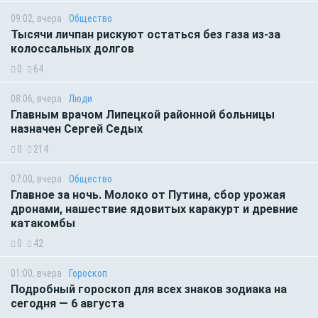
09:02, вчера
Общество
Тысячи личпан рискуют остаться без газа из-за
колоссальных долгов
0
64
08:06, вчера
Люди
Главным врачом Липецкой районной больницы
назначен Сергей Седых
0
214
07:00, вчера
Общество
Главное за ночь. Молоко от Путина, сбор урожая
дронами, нашествие ядовитых каракурт и древние
катакомбы
0
42
01:00, вчера
Гороскоп
Подробный гороскоп для всех знаков зодиака на
сегодня — 6 августа