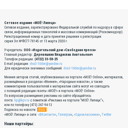
Сетевое издание «МОЁ! Липецк»
Сетевое издание, зарегистрировано Федеральной службой по надзору в сфере
связи, информационных технологий и массовых коммуникаций (Роскомнадзор).
Регистрационный номер и дата принятия решения о регистрации:
серия Эл №ФС77-78145 от 13 марта 2020 г.
Учредитель:
ООО «Издательский дом «Свободная пресса»
Главный редактор:
Деревяшкин Владислав Анатольевич
Телефон редакции:
(4722) 33-58-25
E-mail редакции:
dva3-10der@yandex.ru
Для юридически значимых сообщений:
dva3-10der@yandex.ru
Мнения авторов статей, опубликованных на портале «МОЁ! Online», материалов,
размещённых в разделах «Мнения», «Народные новости», а также
комментариев пользователей к материалам сайта могут не совпадать
с позицией редакции газеты «МОЁ!» и портала «МОЁ! Online».
По вопросам размещения рекламы на сайте обращайтесь:
почта:
lip@kpv.ru
с пометкой «Реклама на портале "МОЁ! Липецк"»,
или по телефону (473) 267-94-13
RSS
Подписка на новости:
«МОЁ! Липецк» в сети:
«ВКонтакте»
,
Телеграм
,
«Одноклассники»
,
Twitter
Наши партнёры: