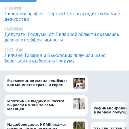
04.08 09:01
Липецкий префект Сергей Щеглов уходит на боевое
дежурство
04.08 08:02
Депутаты Госдумы от Липецкой области оказались
далеки от эффективности
31.07 16:06
Липчане Токарев и Быковских получили шанс
бороться на выборах в Госдуму
Более 130 сотруд
Ежемесячная смена кешбэка:
боролись за зван
как меняются траты и спрос
водителя грузово
автомобиля
Ипотечные выдачи в России
выросли на 38% за семь
Рефинансировани
месяцев
в первом полугоди
На доброе дело: НЛМК окажет
5 тысяч гостей, 9
помощь детям по итогам