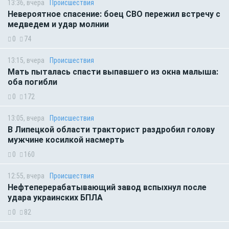
13:36, вчера
Происшествия
Невероятное спасение: боец СВО пережил встречу с
медведем и удар молнии
0
74
13:15, вчера
Происшествия
Мать пыталась спасти выпавшего из окна малыша:
оба погибли
0
172
13:05, вчера
Происшествия
В Липецкой области тракторист раздробил голову
мужчине косилкой насмерть
0
160
12:55, вчера
Происшествия
Нефтеперерабатывающий завод вспыхнул после
удара украинских БПЛА
0
82