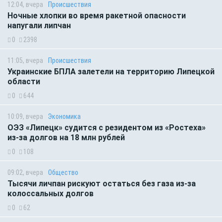
12:04, вчера
Происшествия
Ночные хлопки во время ракетной опасности
напугали липчан
0
2398
11:05, вчера
Происшествия
Украинские БПЛА залетели на территорию Липецкой
области
0
644
10:09, вчера
Экономика
ОЭЗ «Липецк» судится с резидентом из «Ростеха»
из-за долгов на 18 млн рублей
0
108
09:02, вчера
Общество
Тысячи личпан рискуют остаться без газа из-за
колоссальных долгов
0
62