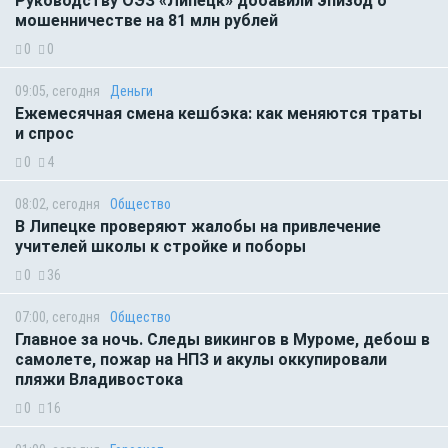
Руководству ОЭЗ «Липецк» добавили эпизод о
мошенничестве на 81 млн рублей
0
0
09:05, сегодня
Деньги
Ежемесячная смена кешбэка: как меняются траты
и спрос
0
4
08:02, сегодня
Общество
В Липецке проверяют жалобы на привлечение
учителей школы к стройке и поборы
0
36
07:00, сегодня
Общество
Главное за ночь. Следы викингов в Муроме, дебош в
самолете, пожар на НПЗ и акулы оккупировали
пляжи Владивостока
0
16