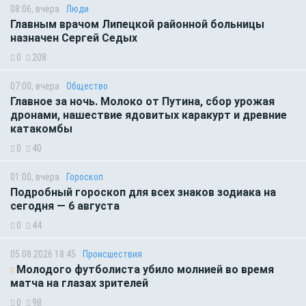
08:06, вчера
Люди
Главным врачом Липецкой районной больницы
назначен Сергей Седых
0
208
07:00, вчера
Общество
Главное за ночь. Молоко от Путина, сбор урожая
дронами, нашествие ядовитых каракурт и древние
катакомбы
0
40
01:00, вчера
Гороскоп
Подробный гороскоп для всех знаков зодиака на
сегодня — 6 августа
0
44
05.08.2026 18:45
Происшествия
Молодого футболиста убило молнией во время
матча на глазах зрителей
0
98