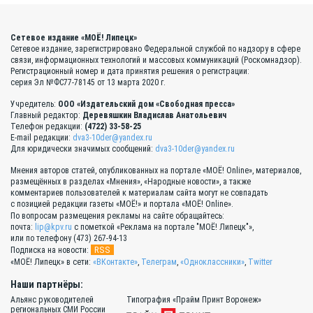
Сетевое издание «МОЁ! Липецк»
Сетевое издание, зарегистрировано Федеральной службой по надзору в сфере
связи, информационных технологий и массовых коммуникаций (Роскомнадзор).
Регистрационный номер и дата принятия решения о регистрации:
серия Эл №ФС77-78145 от 13 марта 2020 г.
Учредитель:
ООО «Издательский дом «Свободная пресса»
Главный редактор:
Деревяшкин Владислав Анатольевич
Телефон редакции:
(4722) 33-58-25
E-mail редакции:
dva3-10der@yandex.ru
Для юридически значимых сообщений:
dva3-10der@yandex.ru
Мнения авторов статей, опубликованных на портале «МОЁ! Online», материалов,
размещённых в разделах «Мнения», «Народные новости», а также
комментариев пользователей к материалам сайта могут не совпадать
с позицией редакции газеты «МОЁ!» и портала «МОЁ! Online».
По вопросам размещения рекламы на сайте обращайтесь:
почта:
lip@kpv.ru
с пометкой «Реклама на портале "МОЁ! Липецк"»,
или по телефону (473) 267-94-13
RSS
Подписка на новости:
«МОЁ! Липецк» в сети:
«ВКонтакте»
,
Телеграм
,
«Одноклассники»
,
Twitter
Наши партнёры:
Альянс руководителей
Типография «Прайм Принт Воронеж»
региональных СМИ России