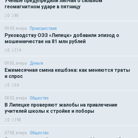
Учёные предупредили липчан о сильном
геомагнитном ударе в пятницу
0
86
09:09, вчера
Происшествия
Руководству ОЭЗ «Липецк» добавили эпизод о
мошенничестве на 81 млн рублей
0
114
09:05, вчера
Деньги
Ежемесячная смена кешбэка: как меняются траты
и спрос
0
64
08:02, вчера
Общество
В Липецке проверяют жалобы на привлечение
учителей школы к стройке и поборы
0
198
07:00, вчера
Общество