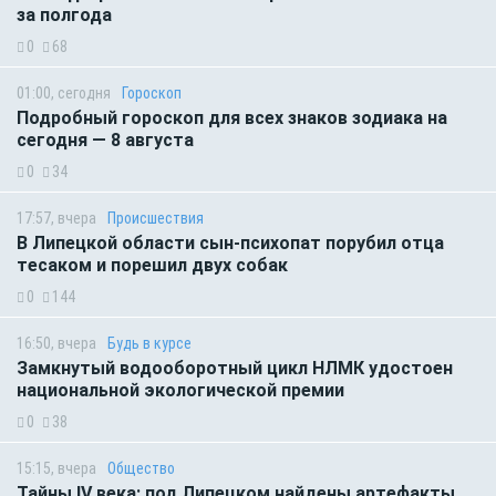
за полгода
0
68
01:00, сегодня
Гороскоп
Подробный гороскоп для всех знаков зодиака на
сегодня — 8 августа
0
34
17:57, вчера
Происшествия
В Липецкой области сын-психопат порубил отца
тесаком и порешил двух собак
0
144
16:50, вчера
Будь в курсе
Замкнутый водооборотный цикл НЛМК удостоен
национальной экологической премии
0
38
15:15, вчера
Общество
Тайны IV века: под Липецком найдены артефакты