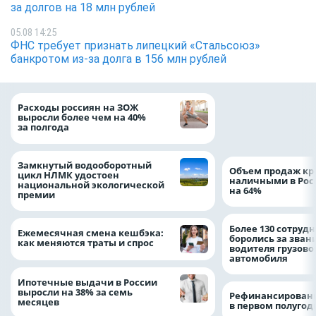
за долгов на 18 млн рублей
05.08 14:25
ФНС требует признать липецкий «Стальсоюз»
банкротом из-за долга в 156 млн рублей
На доброе дело: 
Расходы россиян на ЗОЖ
помощь детям по
выросли более чем на 40%
благотворительн
за полгода
Замкнутый водооборотный
Объем продаж кр
цикл НЛМК удостоен
наличными в Рос
национальной экологической
на 64%
премии
Более 130 сотруд
Ежемесячная смена кешбэка:
боролись за зван
как меняются траты и спрос
водителя грузово
автомобиля
Ипотечные выдачи в России
выросли на 38% за семь
Рефинансировани
месяцев
в первом полугоди