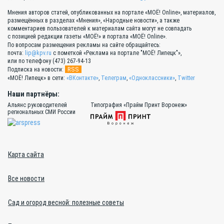
Мнения авторов статей, опубликованных на портале «МОЁ! Online», материалов,
размещённых в разделах «Мнения», «Народные новости», а также
комментариев пользователей к материалам сайта могут не совпадать
с позицией редакции газеты «МОЁ!» и портала «МОЁ! Online».
По вопросам размещения рекламы на сайте обращайтесь:
почта:
lip@kpv.ru
с пометкой «Реклама на портале "МОЁ! Липецк"»,
или по телефону (473) 267-94-13
RSS
Подписка на новости:
«МОЁ! Липецк» в сети:
«ВКонтакте»
,
Телеграм
,
«Одноклассники»
,
Twitter
Наши партнёры:
Альянс руководителей
Типография «Прайм Принт Воронеж»
региональных СМИ России
Карта сайта
Все новости
Сад и огород весной: полезные советы