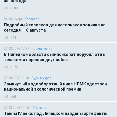
за полгода
0
100
01:00, вчера
Гороскоп
Подробный гороскоп для всех знаков зодиака на
сегодня — 8 августа
0
44
07.08.2026 17:57
Происшествия
В Липецкой области сын-психопат порубил отца
тесаком и порешил двух собак
0
170
07.08.2026 16:50
Будь в курсе
Замкнутый водооборотный цикл НЛМК удостоен
национальной экологической премии
0
50
07.08.2026 15:15
Общество
Тайны IV века: под Липецком найдены артефакты