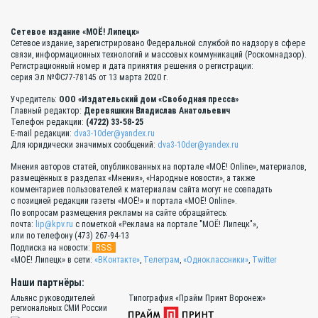
Сетевое издание «МОЁ! Липецк»
Сетевое издание, зарегистрировано Федеральной службой по надзору в сфере
связи, информационных технологий и массовых коммуникаций (Роскомнадзор).
Регистрационный номер и дата принятия решения о регистрации:
серия Эл №ФС77-78145 от 13 марта 2020 г.
Учредитель:
ООО «Издательский дом «Свободная пресса»
Главный редактор:
Деревяшкин Владислав Анатольевич
Телефон редакции:
(4722) 33-58-25
E-mail редакции:
dva3-10der@yandex.ru
Для юридически значимых сообщений:
dva3-10der@yandex.ru
Мнения авторов статей, опубликованных на портале «МОЁ! Online», материалов,
размещённых в разделах «Мнения», «Народные новости», а также
комментариев пользователей к материалам сайта могут не совпадать
с позицией редакции газеты «МОЁ!» и портала «МОЁ! Online».
По вопросам размещения рекламы на сайте обращайтесь:
почта:
lip@kpv.ru
с пометкой «Реклама на портале "МОЁ! Липецк"»,
или по телефону (473) 267-94-13
RSS
Подписка на новости:
«МОЁ! Липецк» в сети:
«ВКонтакте»
,
Телеграм
,
«Одноклассники»
,
Twitter
Наши партнёры:
Альянс руководителей
Типография «Прайм Принт Воронеж»
региональных СМИ России