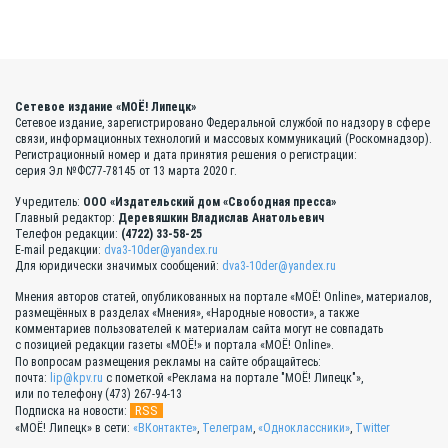
Сетевое издание «МОЁ! Липецк»
Сетевое издание, зарегистрировано Федеральной службой по надзору в сфере
связи, информационных технологий и массовых коммуникаций (Роскомнадзор).
Регистрационный номер и дата принятия решения о регистрации:
серия Эл №ФС77-78145 от 13 марта 2020 г.
Учредитель:
ООО «Издательский дом «Свободная пресса»
Главный редактор:
Деревяшкин Владислав Анатольевич
Телефон редакции:
(4722) 33-58-25
E-mail редакции:
dva3-10der@yandex.ru
Для юридически значимых сообщений:
dva3-10der@yandex.ru
Мнения авторов статей, опубликованных на портале «МОЁ! Online», материалов,
размещённых в разделах «Мнения», «Народные новости», а также
комментариев пользователей к материалам сайта могут не совпадать
с позицией редакции газеты «МОЁ!» и портала «МОЁ! Online».
По вопросам размещения рекламы на сайте обращайтесь:
почта:
lip@kpv.ru
с пометкой «Реклама на портале "МОЁ! Липецк"»,
или по телефону (473) 267-94-13
RSS
Подписка на новости:
«МОЁ! Липецк» в сети:
«ВКонтакте»
,
Телеграм
,
«Одноклассники»
,
Twitter