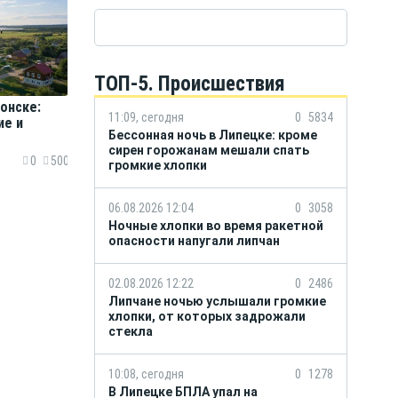
ТОП-5. Происшествия
онске:
11:09, сегодня
0
5834
ие и
Бессонная ночь в Липецке: кроме
сирен горожанам мешали спать
0
500
громкие хлопки
06.08.2026 12:04
0
3058
Ночные хлопки во время ракетной
опасности напугали липчан
02.08.2026 12:22
0
2486
Липчане ночью услышали громкие
хлопки, от которых задрожали
стекла
10:08, сегодня
0
1278
В Липецке БПЛА упал на