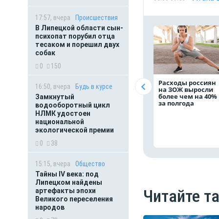
17:57, вчера
Происшествия
В Липецкой области сын-
психопат порубил отца
тесаком и порешил двух
собак
0
150
Расходы россиян
16:50, вчера
Будь в курсе
на ЗОЖ выросли
более чем на 40%
Замкнутый
за полгода
водооборотный цикл
НЛМК удостоен
национальной
экологической премии
0
38
15:15, вчера
Общество
Тайны IV века: под
Липецком найдены
Читайте т
артефакты эпохи
Великого переселения
народов