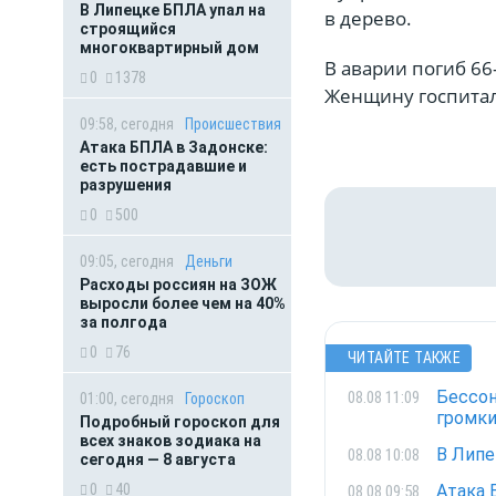
В Липецке БПЛА упал на
в дерево.
строящийся
многоквартирный дом
В аварии погиб 66
0
1378
Женщину госпита
09:58, сегодня
Происшествия
Атака БПЛА в Задонске:
есть пострадавшие и
разрушения
0
500
09:05, сегодня
Деньги
Расходы россиян на ЗОЖ
выросли более чем на 40%
за полгода
0
76
ЧИТАЙТЕ ТАКЖЕ
Бессон
08.08 11:09
01:00, сегодня
Гороскоп
громки
Подробный гороскоп для
всех знаков зодиака на
В Липе
08.08 10:08
сегодня — 8 августа
0
40
Атака 
08.08 09:58