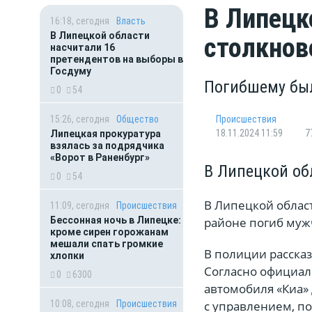
В Липецк
16:18, сегодня
Власть
В Липецкой области
столкнов
насчитали 16
претендентов на выборы в
Госдуму
Погибшему был
0
54
15:26, сегодня
Общество
Происшествия
18.11.2024 11:59
7
Липецкая прокуратура
взялась за подрядчика
«Ворот в Раненбург»
В Липецкой об
0
54
В Липецкой облас
11:09, сегодня
Происшествия
Бессонная ночь в Липецке:
районе погиб муж
кроме сирен горожанам
мешали спать громкие
В полиции рассказ
хлопки
Согласно официал
0
6300
автомобиля «Киа»
10:08, сегодня
Происшествия
с управлением, по