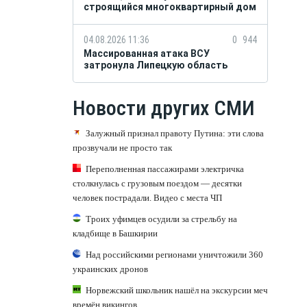
строящийся многоквартирный дом
04.08.2026 11:36
0
944
Массированная атака ВСУ
затронула Липецкую область
Новости других СМИ
Залужный признал правоту Путина: эти слова
прозвучали не просто так
Переполненная пассажирами электричка
столкнулась с грузовым поездом — десятки
человек пострадали. Видео с места ЧП
Троих уфимцев осудили за стрельбу на
кладбище в Башкирии
Над российскими регионами уничтожили 360
украинских дронов
Норвежский школьник нашёл на экскурсии меч
времён викингов