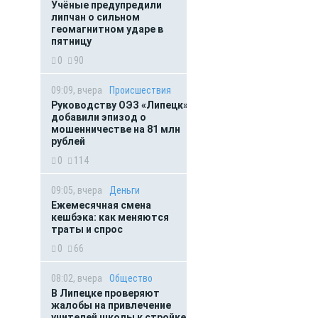
Учёные предупредили
липчан о сильном
геомагнитном ударе в
пятницу
0
90
09:09, вчера
Происшествия
Руководству ОЭЗ «Липецк»
добавили эпизод о
мошенничестве на 81 млн
рублей
0
114
09:05, вчера
Деньги
Ежемесячная смена
кешбэка: как меняются
траты и спрос
0
66
08:02, вчера
Общество
В Липецке проверяют
жалобы на привлечение
учителей школы к стройке