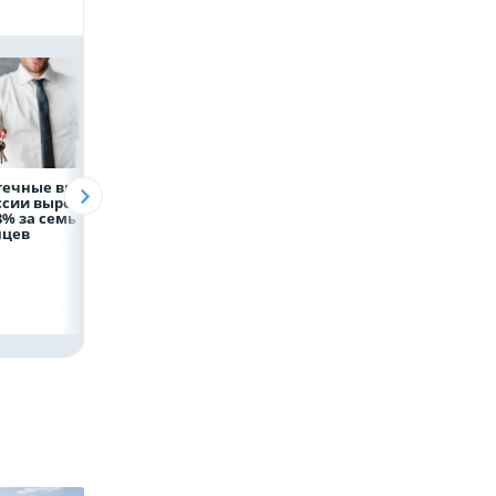
течные выдачи
На доброе дело:
Объем продаж
ссии выросли
НЛМК окажет
кредитов
8% за семь
помощь детям по
наличными в Ро
яцев
итогам
вырос на 64%
благотворительного
марафона