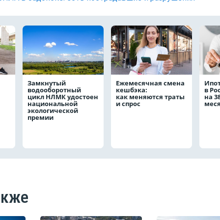
Замкнутый
Ежемесячная смена
Ипо
водооборотный
кешбэка:
в Ро
цикл НЛМК удостоен
как меняются траты
на 3
национальной
и спрос
мес
экологической
премии
акже