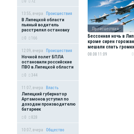
0
72
13:55, вчера
Происшествия
В Липецкой области
пьяный водитель
Происшествия
расстрелял остановку
Бессонная ночь в Лип
0
166
кроме сирен горожа
мешали спать громк
12:09, вчера
Происшествия
хлопки
08.08 11:09
Ночной полет БПЛА
остановили российские
ПВО в Липецкой области
0
344
11:07, вчера
Власть
Липецкий губернатор
Артамонов уступил по
доходам производителю
батареек
0
828
10:07, вчера
Общество