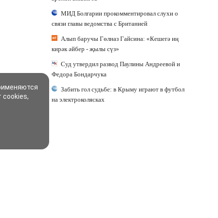
МИД Болгарии прокомментировал слухи о
связи главы ведомства с Британией
Алып баручы Гөлназ Гайсина: «Кешегә иң
кирәк әйбер - җылы сүз»
Суд утвердил развод Паулины Андреевой и
Федора Бондарчука
применяются
Забить гол судьбе: в Крыму играют в футбол
 cookies,
на электроколясках