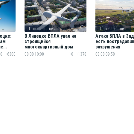
Происшествия
Происшествия
ецке:
В Липецке БПЛА упал на
Атака БПЛА в Зад
нам
строящийся
есть пострадавш
ие
многоквартирный дом
разрушения
0
6300
08.08 10:08
0
1378
08.08 09:58