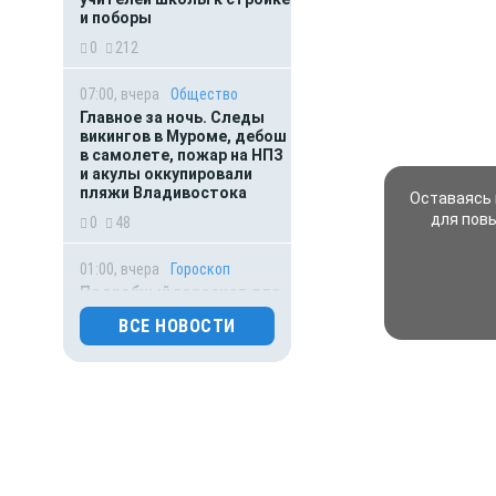
и поборы
0
212
07:00, вчера
Общество
Главное за ночь. Следы
викингов в Муроме, дебош
в самолете, пожар на НПЗ
и акулы оккупировали
пляжи Владивостока
Оставаясь 
для пов
0
48
01:00, вчера
Гороскоп
Подробный гороскоп для
всех знаков зодиака на
ВСЕ НОВОСТИ
сегодня — 7 августа
0
44
06.08.2026 18:05
Деньги
Ипотечные выдачи
в России выросли на 38%
за семь месяцев