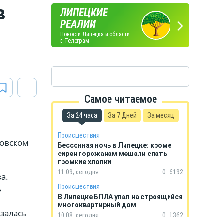
в
ЛИПЕЦКИЕ
ПОГОДА
ГОРОСКОП
РЕАЛИИ
В ЛИПЕЦКЕ
НА КАЖДЫЙ ДЕНЬ
Новости Липецка и области
в Телеграм
Самое читаемое
За 24 часа
За 7 Дней
За месяц
Происшествия
ковском
Бессонная ночь в Липецке: кроме
сирен горожанам мешали спать
громкие хлопки
11:09, сегодня
0
6192
а.
Происшествия
ь
В Липецке БПЛА упал на строящийся
многоквартирный дом
езалась
10:08, сегодня
0
1362