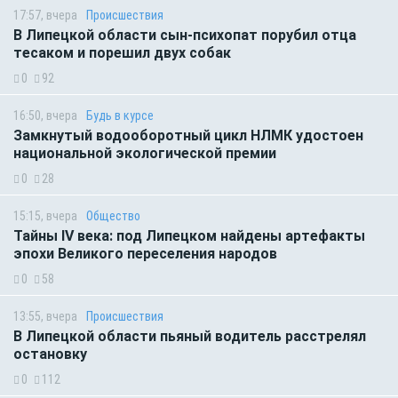
17:57, вчера
Происшествия
В Липецкой области сын-психопат порубил отца
тесаком и порешил двух собак
0
92
16:50, вчера
Будь в курсе
Замкнутый водооборотный цикл НЛМК удостоен
национальной экологической премии
0
28
15:15, вчера
Общество
Тайны IV века: под Липецком найдены артефакты
эпохи Великого переселения народов
0
58
13:55, вчера
Происшествия
В Липецкой области пьяный водитель расстрелял
остановку
0
112