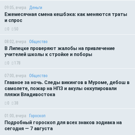
09:05, вчера
Деньги
Ежемесячная смена кешбэка: как меняются траты
и спрос
0
50
08:02, вчера
Общество
В Липецке проверяют жалобы на привлечение
учителей школы к стройке и поборы
0
178
07:00, вчера
Общество
Главное за ночь. Следы викингов в Муроме, дебош в
самолете, пожар на НПЗ и акулы оккупировали
пляжи Владивостока
0
38
01:00, вчера
Гороскоп
Подробный гороскоп для всех знаков зодиака на
сегодня — 7 августа