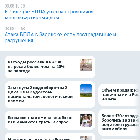
08.08 10:08
В Липецке БПЛА упал на строящийся
многоквартирный дом
08.08 09:58
Атака БПЛА в Задонске: есть пострадавшие и
разрушения
На доброе дело: 
Расходы россиян на ЗОЖ
помощь детям по
выросли более чем на 40%
благотворительн
за полгода
Замкнутый водооборотный
Объем продаж кр
цикл НЛМК удостоен
наличными в Рос
национальной экологической
на 64%
премии
Более 130 сотруд
Ежемесячная смена кешбэка:
боролись за зван
как меняются траты и спрос
водителя грузово
автомобиля
Ипотечные выдачи в России