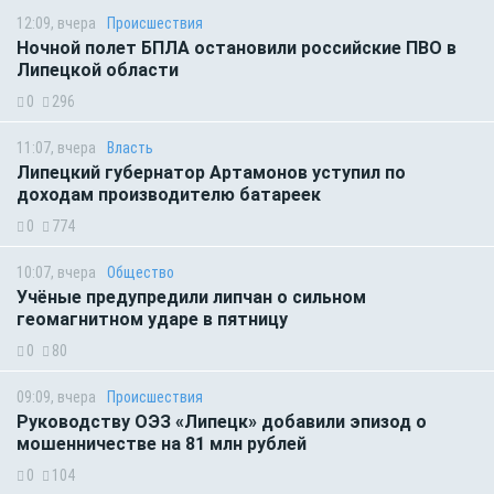
12:09, вчера
Происшествия
Ночной полет БПЛА остановили российские ПВО в
Липецкой области
0
296
11:07, вчера
Власть
Липецкий губернатор Артамонов уступил по
доходам производителю батареек
0
774
10:07, вчера
Общество
Учёные предупредили липчан о сильном
геомагнитном ударе в пятницу
0
80
09:09, вчера
Происшествия
Руководству ОЭЗ «Липецк» добавили эпизод о
мошенничестве на 81 млн рублей
0
104