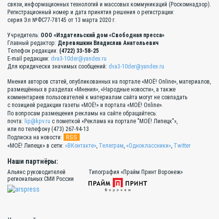
связи, информационных технологий и массовых коммуникаций (Роскомнадзор).
Регистрационный номер и дата принятия решения о регистрации:
серия Эл №ФС77-78145 от 13 марта 2020 г.
Учредитель:
ООО «Издательский дом «Свободная пресса»
Главный редактор:
Деревяшкин Владислав Анатольевич
Телефон редакции:
(4722) 33-58-25
E-mail редакции:
dva3-10der@yandex.ru
Для юридически значимых сообщений:
dva3-10der@yandex.ru
Мнения авторов статей, опубликованных на портале «МОЁ! Online», материалов,
размещённых в разделах «Мнения», «Народные новости», а также
комментариев пользователей к материалам сайта могут не совпадать
с позицией редакции газеты «МОЁ!» и портала «МОЁ! Online».
По вопросам размещения рекламы на сайте обращайтесь:
почта:
lip@kpv.ru
с пометкой «Реклама на портале "МОЁ! Липецк"»,
или по телефону (473) 267-94-13
RSS
Подписка на новости:
«МОЁ! Липецк» в сети:
«ВКонтакте»
,
Телеграм
,
«Одноклассники»
,
Twitter
Наши партнёры:
Альянс руководителей
Типография «Прайм Принт Воронеж»
региональных СМИ России