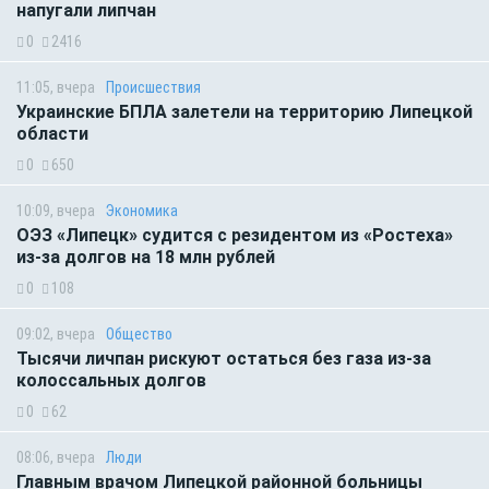
напугали липчан
0
2416
11:05, вчера
Происшествия
Украинские БПЛА залетели на территорию Липецкой
области
0
650
10:09, вчера
Экономика
ОЭЗ «Липецк» судится с резидентом из «Ростеха»
из-за долгов на 18 млн рублей
0
108
09:02, вчера
Общество
Тысячи личпан рискуют остаться без газа из-за
колоссальных долгов
0
62
08:06, вчера
Люди
Главным врачом Липецкой районной больницы