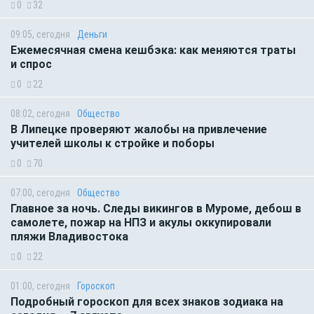
0
32
09:05, сегодня
Деньги
Ежемесячная смена кешбэка: как меняются траты
и спрос
0
22
08:02, сегодня
Общество
В Липецке проверяют жалобы на привлечение
учителей школы к стройке и поборы
0
70
07:00, сегодня
Общество
Главное за ночь. Следы викингов в Муроме, дебош в
самолете, пожар на НПЗ и акулы оккупировали
пляжи Владивостока
0
22
01:00, сегодня
Гороскоп
Подробный гороскоп для всех знаков зодиака на