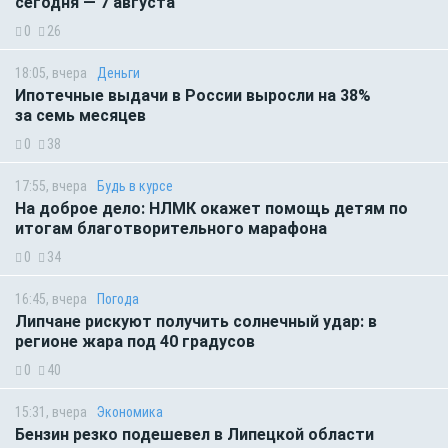
сегодня — 7 августа
0
26
18:05, вчера
Деньги
Ипотечные выдачи в России выросли на 38%
за семь месяцев
0
38
17:55, вчера
Будь в курсе
На доброе дело: НЛМК окажет помощь детям по
итогам благотворительного марафона
0
34
16:45, вчера
Погода
Липчане рискуют получить солнечный удар: в
регионе жара под 40 градусов
0
40
15:31, вчера
Экономика
Бензин резко подешевел в Липецкой области