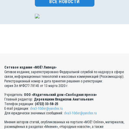
ВСЕ НОВОСТИ
Сетевое издание «МОЁ! Липецк»
Сетевое издание, зарегистрировано Федеральной службой по надзору в сфере
связи, информационных технологий и массовых коммуникаций (Роскомнадзор).
Регистрационный номер и дата принятия решения о регистрации:
серия Эл №ФС77-78145 от 13 марта 2020 г.
Учредитель:
ООО «Издательский дом «Свободная пресса»
Главный редактор:
Деревяшкин Владислав Анатольевич
Телефон редакции:
(4722) 33-58-25
E-mail редакции:
dva3-10der@yandex.ru
Для юридически значимых сообщений:
dva3-10der@yandex.ru
Мнения авторов статей, опубликованных на портале «МОЁ! Online», материалов,
размещённых в разделах «Мнения», «Народные новости», а также