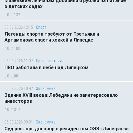
Маленьким липчанам добавили 6 рублей на питание
в детских садах
0
132
05.08.2026 12:15
Спорт
Легенды спорта требуют от Третьяка и
Артамонова спасти хоккей в Липецке
0
182
05.08.2026 11:07
Происшествия
ПВО работала в небе над Липецком
0
88
05.08.2026 10:47
Экономика
Здание XVIII века в Лебедяни не заинтересовало
инвесторов
0
314
05.08.2026 09:01
Экономика
Суд расторг договор с резидентом ОЭЗ «Липецк» за