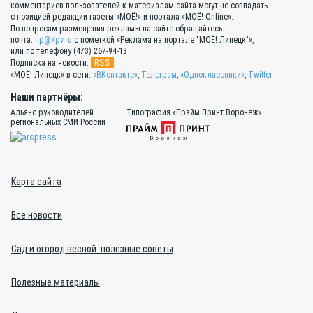
комментариев пользователей к материалам сайта могут не совпадать
с позицией редакции газеты «МОЁ!» и портала «МОЁ! Online».
По вопросам размещения рекламы на сайте обращайтесь:
почта:
lip@kpv.ru
с пометкой «Реклама на портале "МОЁ! Липецк"»,
или по телефону (473) 267-94-13
RSS
Подписка на новости:
«МОЁ! Липецк» в сети:
«ВКонтакте»
,
Телеграм
,
«Одноклассники»
,
Twitter
Наши партнёры:
Альянс руководителей
Типография «Прайм Принт Воронеж»
региональных СМИ России
Карта сайта
Все новости
Сад и огород весной: полезные советы
Полезные материалы