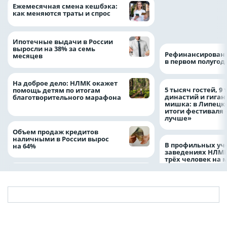
Более 130 сотруд
Ежемесячная смена кешбэка:
боролись за зван
как меняются траты и спрос
водителя грузово
автомобиля
Ипотечные выдачи в России
выросли на 38% за семь
Рефинансировани
месяцев
в первом полугоди
На доброе дело: НЛМК окажет
5 тысяч гостей, 9
помощь детям по итогам
династий и гиган
благотворительного марафона
мишка: в Липецк
итоги фестиваля
лучше»
Объем продаж кредитов
наличными в России вырос
В профильных уч
на 64%
заведениях НЛМК
трёх человек на 