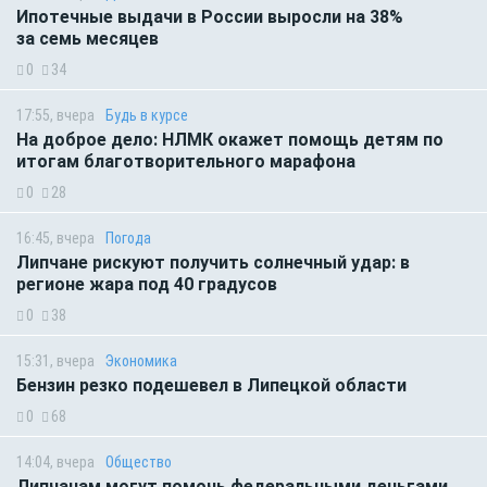
Ипотечные выдачи в России выросли на 38%
за семь месяцев
0
34
17:55, вчера
Будь в курсе
На доброе дело: НЛМК окажет помощь детям по
итогам благотворительного марафона
0
28
16:45, вчера
Погода
Липчане рискуют получить солнечный удар: в
регионе жара под 40 градусов
0
38
15:31, вчера
Экономика
Бензин резко подешевел в Липецкой области
0
68
14:04, вчера
Общество
Липчанам могут помочь федеральными деньгами