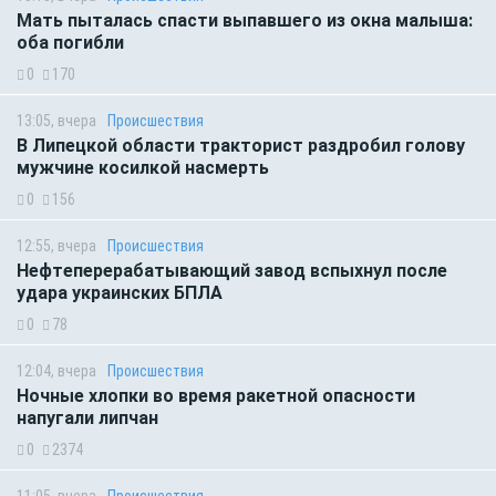
Мать пыталась спасти выпавшего из окна малыша:
оба погибли
0
170
13:05, вчера
Происшествия
В Липецкой области тракторист раздробил голову
мужчине косилкой насмерть
0
156
12:55, вчера
Происшествия
Нефтеперерабатывающий завод вспыхнул после
удара украинских БПЛА
0
78
12:04, вчера
Происшествия
Ночные хлопки во время ракетной опасности
напугали липчан
0
2374