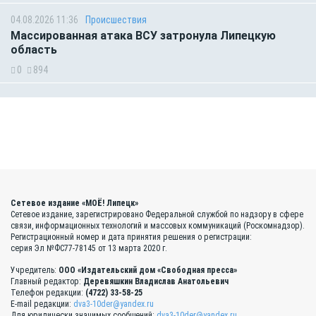
04.08.2026 11:36
Происшествия
Массированная атака ВСУ затронула Липецкую
область
0
894
Сетевое издание «МОЁ! Липецк»
Сетевое издание, зарегистрировано Федеральной службой по надзору в сфере
связи, информационных технологий и массовых коммуникаций (Роскомнадзор).
Регистрационный номер и дата принятия решения о регистрации:
серия Эл №ФС77-78145 от 13 марта 2020 г.
Учредитель:
ООО «Издательский дом «Свободная пресса»
Главный редактор:
Деревяшкин Владислав Анатольевич
Телефон редакции:
(4722) 33-58-25
E-mail редакции:
dva3-10der@yandex.ru
Для юридически значимых сообщений:
dva3-10der@yandex.ru