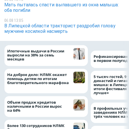
Мать пыталась спасти выпавшего из окна малыша:
оба погибли
06.08 13:05
В Липецкой области тракторист раздробил голову
мужчине косилкой насмерть
Ипотечные выдачи в России
выросли на 38% за семь
Рефинансировани
месяцев
в первом полугоди
На доброе дело: НЛМК окажет
5 тысяч гостей, 9
помощь детям по итогам
династий и гиган
благотворительного марафона
мишка: в Липецк
итоги фестиваля
лучше»
Объем продаж кредитов
наличными в России вырос
В профильных уч
на 64%
заведениях НЛМК
трёх человек на 
Более 130 сотрудников НЛМК