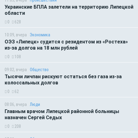
11:05, вчера
Происшествия
Украинские БПЛА залетели на территорию Липецкой
области
0
628
10:09, вчера
Экономика
ОЭЗ «Липецк» судится с резидентом из «Ростеха»
из-за долгов на 18 млн рублей
0
108
09:02, вчера
Общество
Тысячи личпан рискуют остаться без газа из-за
колоссальных долгов
0
62
08:06, вчера
Люди
Главным врачом Липецкой районной больницы
назначен Сергей Седых
0
208