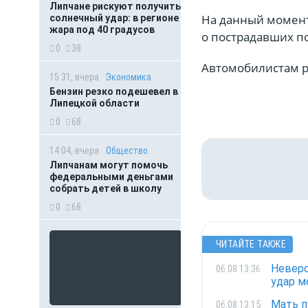
Липчане рискуют получить
На данный момент
солнечный удар: в регионе
жара под 40 градусов
о пострадавших п
0
38
Автомобилистам р
15:31, вчера
Экономика
Бензин резко подешевел в
Липецкой области
0
68
14:04, вчера
Общество
Липчанам могут помочь
федеральными деньгами
собрать детей в школу
0
68
ЧИТАЙТЕ ТАКЖЕ
Неверо
06.08 13:36
удар м
Мать п
06.08 13:15