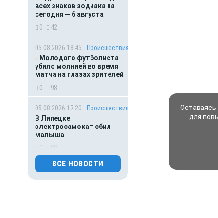
всех знаков зодиака на
сегодня — 6 августа
0
42
05.08.2026 18:45
Происшествия
Молодого футболиста
убило молнией во время
матча на глазах зрителей
0
98
Оставаясь 
05.08.2026 17:20
Происшествия
для пов
В Липецке
электросамокат сбил
малыша
0
90
ВСЕ НОВОСТИ
05.08.2026 16:37
Происшествия
В Липецке под мостом
нашли разбитую машину с
пострадавшей женщиной
0
74