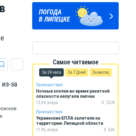
в
ЛИПЕЦКИЕ
ПОГОДА
ГОРОСКОП
РЕАЛИИ
В ЛИПЕЦКЕ
НА КАЖДЫЙ ДЕНЬ
Новости Липецка и области
в Телеграм
ые
Самое читаемое
За 24 часа
За 7 Дней
За месяц
 из-за
Происшествия
Ночные хлопки во время ракетной
опасности напугали липчан
12:04, вчера
0
2370
орожное
Происшествия
х
Украинские БПЛА залетели на
территорию Липецкой области
11:05, вчера
0
626