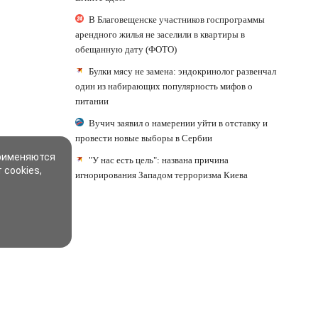
В Благовещенске участников госпрограммы
арендного жилья не заселили в квартиры в
обещанную дату (ФОТО)
Булки мясу не замена: эндокринолог развенчал
один из набирающих популярность мифов о
питании
Вучич заявил о намерении уйти в отставку и
провести новые выборы в Сербии
применяются
"У нас есть цель": названа причина
 cookies,
игнорирования Западом терроризма Киева