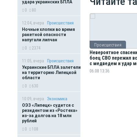
Читайте т
удара украинских БПЛА
0
80
12:04, вчера
Происшествия
Ночные хлопки во время
ракетной опасности
напугали липчан
Происшествия
0
2374
Невероятное спасени
боец СВО пережил в
11:05, вчера
Происшествия
с медведем и удар м
Украинские БПЛА залетели
06.08 13:36
на территорию Липецкой
области
0
630
10:09, вчера
Экономика
ОЭЗ «Липецк» судится с
резидентом из «Ростеха»
из-за долгов на 18 млн
рублей
0
108