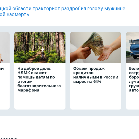
цкой области тракторист раздробил голову мужчине
ой насмерть
чи
На доброе дело:
Объем продаж
Боле
НЛМК окажет
кредитов
сот
помощь детям по
наличными в России
боро
итогам
вырос на 64%
лучш
благотворительного
груз
марафона
авт