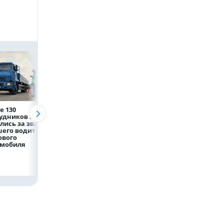
е 130
Рефинансирование
5 тысяч гостей, 9
рудников НЛМК
кредитов в первом
трудовых династ
лись за звание
полугодии 2026 года
и гигантский
его водителя
мишка: в Липецк
ового
подвели итоги
омобиля
фестиваля «Вмес
лучше»