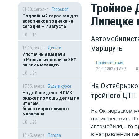
Тройное 
01:00, сегодня
Гороскоп
Подробный гороскоп для
Липецке 
всех знаков зодиака на
сегодня — 7 августа
0
16
Автомобилиста
маршруты
18:05, вчера
Деньги
Ипотечные выдачи
в России выросли на 38%
Происшествия
за семь месяцев
29.07.2025 17:47
8
0
34
На Октябрьско
17:55, вчера
Будь в курсе
На доброе дело: НЛМК
тройного ДТП
окажет помощь детям по
итогам
благотворительного
На Октябрьском м
марафона
происшествие. По
0
28
автомобиля, что 
в направлении тан
16:45, вчера
Погода