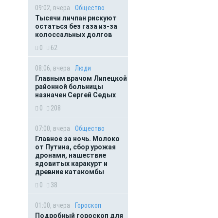
09:02, вчера
Общество
Тысячи личпан рискуют
остаться без газа из-за
колоссальных долгов
0
62
08:06, вчера
Люди
Главным врачом Липецкой
районной больницы
назначен Сергей Седых
0
208
07:00, вчера
Общество
Главное за ночь. Молоко
от Путина, сбор урожая
дронами, нашествие
ядовитых каракурт и
древние катакомбы
0
38
01:00, вчера
Гороскоп
Подробный гороскоп для