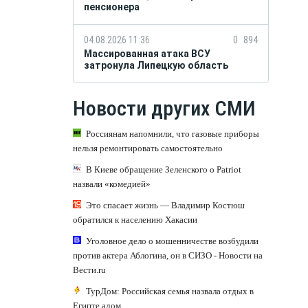
пенсионера
04.08.2026 11:36
0
894
Массированная атака ВСУ
затронула Липецкую область
Новости других СМИ
Россиянам напомнили, что газовые приборы
нельзя ремонтировать самостоятельно
В Киеве обращение Зеленского о Patriot
назвали «комедией»
Это спасает жизнь — Владимир Костюш
обратился к населению Хакасии
Уголовное дело о мошенничестве возбудили
против актера Аблогина, он в СИЗО - Новости на
Вести.ru
ТурДом: Российская семья назвала отдых в
Египте адом