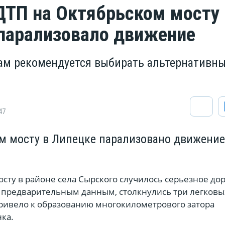
ДТП на Октябрьском мосту 
парализовало движение
м рекомендуется выбирать альтернативн
47
м мосту в Липецке парализовано движение
осту в районе села Сырского случилось серьезное д
 предварительным данным, столкнулись три легковы
привело к образованию многокилометрового затора
ка.