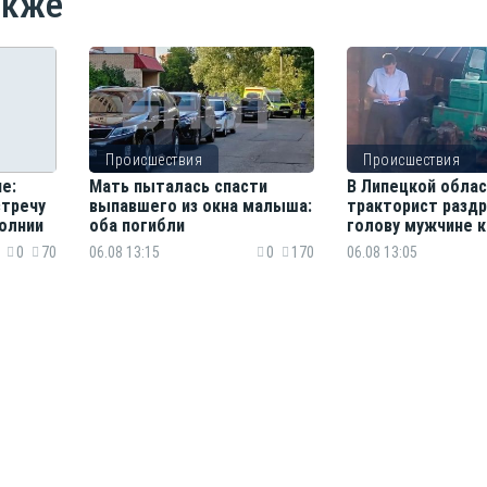
акже
Происшествия
Происшествия
е:
Мать пыталась спасти
В Липецкой обла
стречу
выпавшего из окна малыша:
тракторист разд
олнии
оба погибли
голову мужчине 
насмерть
0
70
06.08 13:15
0
170
06.08 13:05