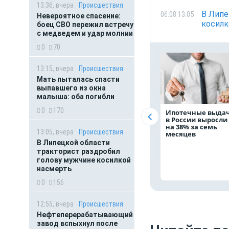
13:36, вчера
Происшествия
В Липе
06.08 13:05
Невероятное спасение:
косилк
боец СВО пережил встречу
с медведем и удар молнии
0
70
13:15, вчера
Происшествия
Мать пыталась спасти
выпавшего из окна
малыша: оба погибли
0
170
Ипотечные выда
в России выросли
на 38% за семь
13:05, вчера
Происшествия
месяцев
В Липецкой области
тракторист раздробил
голову мужчине косилкой
насмерть
0
156
12:55, вчера
Происшествия
Нефтеперерабатывающий
завод вспыхнул после