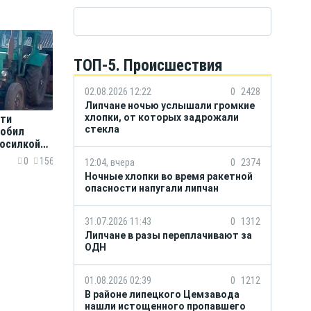
ТОП-5. Происшествия
02.08.2026 12:22
0
2428
Липчане ночью услышали громкие
хлопки, от которых задрожали
сти
стекла
робил
косилкой
0
156
12:04, вчера
0
2374
Ночные хлопки во время ракетной
опасности напугали липчан
31.07.2026 11:43
0
1312
Липчане в разы переплачивают за
ОДН
01.08.2026 02:39
0
1212
В районе липецкого Цемзавода
нашли истощенного пропавшего