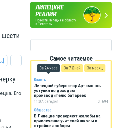
ЛИПЕЦКИЕ
ПОГОДА
ГОРОСКОП
РЕАЛИИ
В ЛИПЕЦКЕ
НА КАЖДЫЙ ДЕНЬ
Новости Липецка и области
в Телеграм
о шести
Самое читаемое
За 24 часа
За 7 Дней
За месяц
нерку
Власть
Липецкий губернатор Артамонов
уступил по доходам
ецка. Его
производителю батареек
11:07, сегодня
0
694
Общество
В Липецке проверяют жалобы на
ы
привлечение учителей школы к
стройке и поборы
а 63-