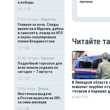
премии
и поборы
0
120
07:00, сегодня
Общество
Главное за ночь. Следы
викингов в Муроме, дебош
в самолете, пожар на НПЗ
и акулы оккупировали
Читайте т
пляжи Владивостока
0
28
01:00, сегодня
Гороскоп
Подробный гороскоп для
всех знаков зодиака на
сегодня — 7 августа
Происшествия
0
32
В Липецкой области 
психопат порубил от
18:05, вчера
Деньги
тесаком и порешил д
Ипотечные выдачи
собак
07.08 17:57
в России выросли на 38%
за семь месяцев
0
38