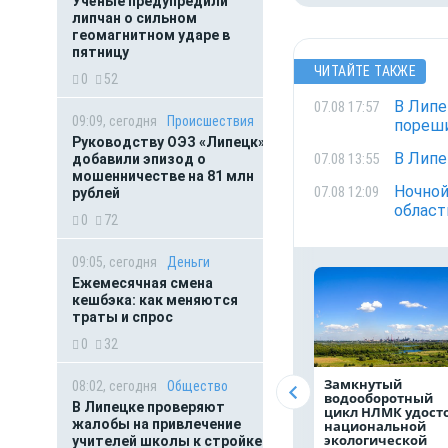
Учёные предупредили
липчан о сильном
геомагнитном ударе в
пятницу
ЧИТАЙТЕ ТАКЖЕ
0
52
В Липе
07.08 17:57
09:09, сегодня
Происшествия
пореши
Руководству ОЭЗ «Липецк»
В Липе
07.08 13:55
добавили эпизод о
мошенничестве на 81 млн
Ночной
07.08 12:09
рублей
област
0
72
09:05, сегодня
Деньги
Ежемесячная смена
кешбэка: как меняются
траты и спрос
0
32
Замкнутый
08:02, сегодня
Общество
водооборотный
В Липецке проверяют
цикл НЛМК удост
жалобы на привлечение
национальной
экологической
учителей школы к стройке