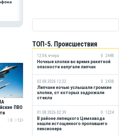
афона
автомобиля
ТОП-5. Происшествия
12:04, вчера
0
2448
Ночные хлопки во время ракетной
опасности напугали липчан
02.08.2026 12:22
0
2438
Липчане ночью услышали громкие
хлопки, от которых задрожали
стекла
ЛА
ийские ПВО
01.08.2026 02:39
0
1224
ти
В районе липецкого Цемзавода
0
124
нашли истощенного пропавшего
пенсионера