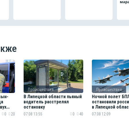
мар
акже
Происшествия
Происшествия
сын-
В Липецкой области пьяный
Ночной полет БП
ца
водитель расстрелял
остановили росс
вух
остановку
в Липецкой облас
0
20
07.08 13:55
0
40
07.08 12:09