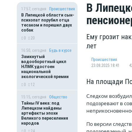
В Липецк
17:57, сегодня
Происшествия
В Липецкой области сын-
пенсионе
психопат порубил отца
тесаком и порешил двух
собак
Ему грозит на
0
20
лет
16:50, сегодня
Будь в курсе
Замкнутый
Происшествия
водооборотный цикл
23.08.2025 18:41
4
НЛМК удостоен
национальной
экологической премии
На площади По
0
12
Следком возбудил
15:15, сегодня
Общество
подозревают в со
Тайны IV века: под
Липецком найдены
неприкосновенно
артефакты эпохи
Великого переселения
По версии следств
народов
подозреваемый, на
0
24