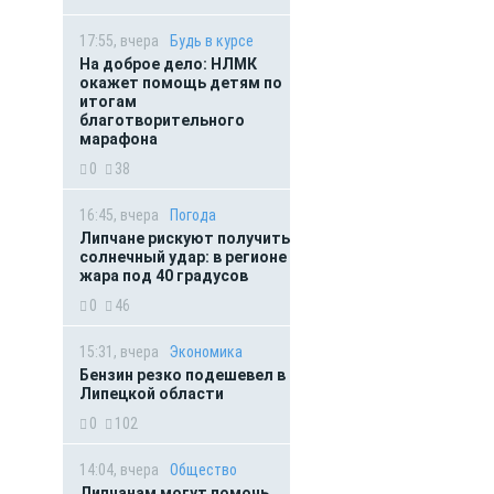
17:55, вчера
Будь в курсе
На доброе дело: НЛМК
окажет помощь детям по
итогам
благотворительного
марафона
0
38
16:45, вчера
Погода
Липчане рискуют получить
солнечный удар: в регионе
жара под 40 градусов
0
46
15:31, вчера
Экономика
Бензин резко подешевел в
Липецкой области
0
102
14:04, вчера
Общество
Липчанам могут помочь