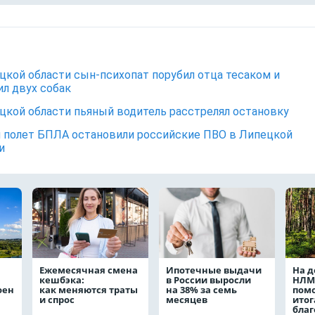
цкой области сын-психопат порубил отца тесаком и
л двух собак
цкой области пьяный водитель расстрелял остановку
 полет БПЛА остановили российские ПВО в Липецкой
и
Ежемесячная смена
Ипотечные выдачи
На д
кешбэка:
в России выросли
НЛМ
оен
как меняются траты
на 38% за семь
пом
и спрос
месяцев
ито
благ