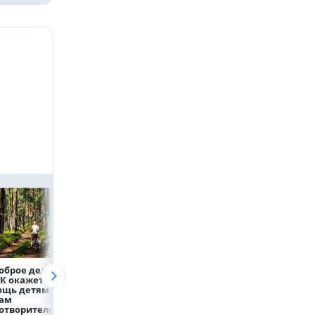
оброе дело:
Объем продаж
Более 130
К окажет
кредитов
сотрудников НЛ
ощь детям по
наличными в России
боролись за зван
гам
вырос на 64%
лучшего водител
отворительного
грузового