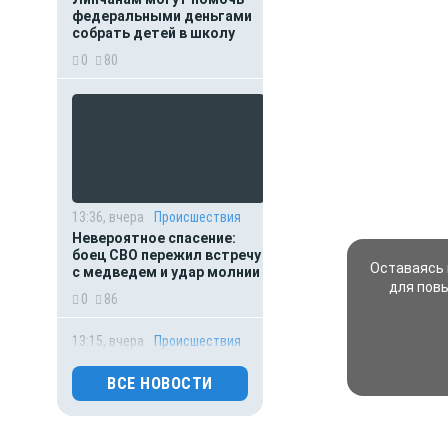
федеральными деньгами
собрать детей в школу
0
80
13:36, вчера
Происшествия
Невероятное спасение:
боец СВО пережил встречу
Оставаясь 
с медведем и удар молнии
для пов
0
86
13:15, вчера
Происшествия
Мать пыталась спасти
выпавшего из окна
ВСЕ НОВОСТИ
малыша: оба погибли
0
188