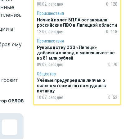
08:02, сегодня
0
120
енные
Происшествия
упления.
Ночной полет БПЛА остановили
российские ПВО в Липецкой области
ции в
12:09, сегодня
0
118
Происшествия
брал ему
Руководству ОЭЗ «Липецк»
добавили эпизод о мошенничестве
на 81 млн рублей
09:09, сегодня
0
70
Общество
 грозит
Учёные предупредили липчан о
сильном геомагнитном ударе в
пятницу
10:07, сегодня
0
52
гор ОРЛОВ