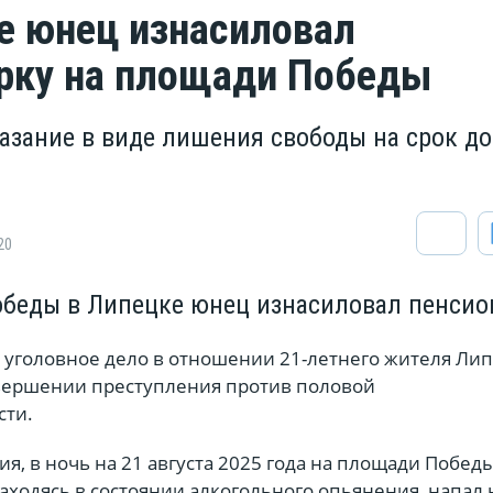
е юнец изнасиловал
рку на площади Победы
казание в виде лишения свободы на срок д
20
беды в Липецке юнец изнасиловал пенсио
 уголовное дело в отношении 21-летнего жителя Лип
вершении преступления против половой
сти.
ия, в ночь на 21 августа 2025 года на площади Побед
ходясь в состоянии алкогольного опьянения, напал н