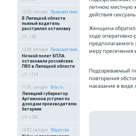
летнюю местную ж
13:55, сегодня
Происшествия
действия сексуаль
В Липецкой области
пьяный водитель
Женщина обратила
расстрелял остановку
ходе оперативно-
0
40
предполагаемого 
12:09, сегодня
Происшествия
меру пресечения 
Ночной полет БПЛА
остановили российские
ПВО в Липецкой области
Подозреваемый по
0
124
повторения обсто
наказание в виде 
11:07, сегодня
Власть
Липецкий губернатор
Артамонов уступил по
доходам производителю
батареек
0
702
10:07, сегодня
Общество