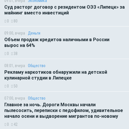
09:01, вчера
Экономика
Суд расторг договор с резидентом ОЭЗ «Липецк» за
майнинг вместо инвестиций
0
80
09:00, вчера
Деньги
Объем продаж кредитов наличными в России
вырос на 64%
0
38
08:01, вчера
Общество
Рекламу наркотиков обнаружили на детской
кулинарной студии в Липецке
0
50
07:00, вчера
Общество
Главное за ночь. Дороги Москвы начали
пылесосить, переписки с педофилом, удивительное
начало осени и выдворение мигрантов по-новому
0
42