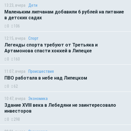
13:23, вчера
Дети
Маленьким липчанам добавили 6 рублей на питание
в детских садах
0
106
12:15, вчера
Спорт
Легенды спорта требуют от Третьяка и
Артамонова спасти хоккей в Липецке
0
160
11:07, вчера
Происшествия
ПВО работала в небе над Липецком
0
62
10:47, вчера
Экономика
Здание XVIII века в Лебедяни не заинтересовало
инвесторов
0
298