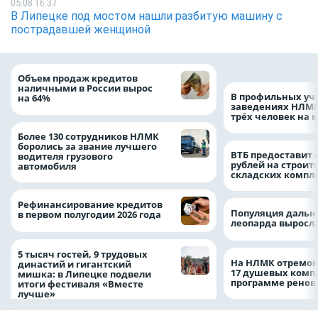
05.08 16:37
В Липецке под мостом нашли разбитую машину с
пострадавшей женщиной
Объем продаж кредитов
наличными в России вырос
В профильных уч
на 64%
заведениях НЛМК
трёх человек на 
Более 130 сотрудников НЛМК
боролись за звание лучшего
ВТБ предоставит 
водителя грузового
рублей на строит
автомобиля
складских компл
Рефинансирование кредитов
Популяция дальн
в первом полугодии 2026 года
леопарда выросла
5 тысяч гостей, 9 трудовых
На НЛМК отремон
династий и гигантский
17 душевых комп
мишка: в Липецке подвели
программе рено
итоги фестиваля «Вместе
лучше»