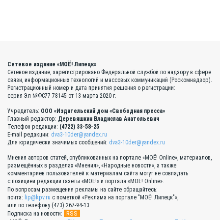
Сетевое издание «МОЁ! Липецк»
Сетевое издание, зарегистрировано Федеральной службой по надзору в сфере
связи, информационных технологий и массовых коммуникаций (Роскомнадзор).
Регистрационный номер и дата принятия решения о регистрации:
серия Эл №ФС77-78145 от 13 марта 2020 г.
Учредитель:
ООО «Издательский дом «Свободная пресса»
Главный редактор:
Деревяшкин Владислав Анатольевич
Телефон редакции:
(4722) 33-58-25
E-mail редакции:
dva3-10der@yandex.ru
Для юридически значимых сообщений:
dva3-10der@yandex.ru
Мнения авторов статей, опубликованных на портале «МОЁ! Online», материалов,
размещённых в разделах «Мнения», «Народные новости», а также
комментариев пользователей к материалам сайта могут не совпадать
с позицией редакции газеты «МОЁ!» и портала «МОЁ! Online».
По вопросам размещения рекламы на сайте обращайтесь:
почта:
lip@kpv.ru
с пометкой «Реклама на портале "МОЁ! Липецк"»,
или по телефону (473) 267-94-13
RSS
Подписка на новости: