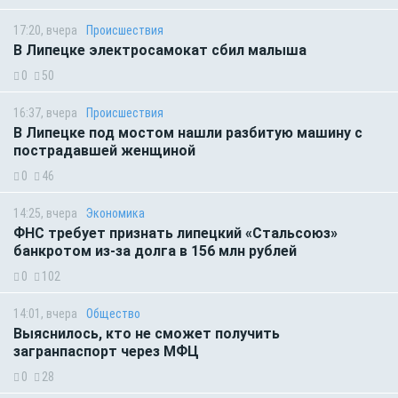
17:20, вчера
Происшествия
В Липецке электросамокат сбил малыша
0
50
16:37, вчера
Происшествия
В Липецке под мостом нашли разбитую машину с
пострадавшей женщиной
0
46
14:25, вчера
Экономика
ФНС требует признать липецкий «Стальсоюз»
банкротом из-за долга в 156 млн рублей
0
102
14:01, вчера
Общество
Выяснилось, кто не сможет получить
загранпаспорт через МФЦ
0
28