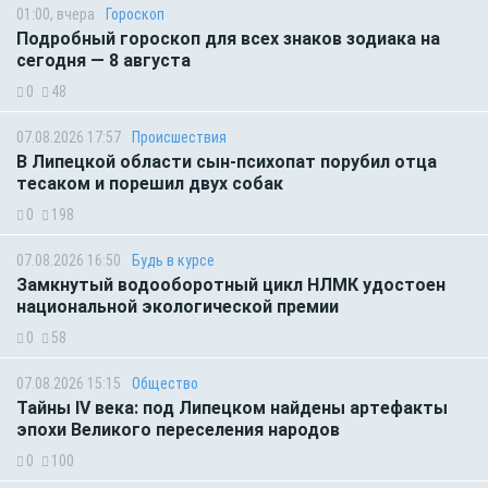
01:00, вчера
Гороскоп
Подробный гороскоп для всех знаков зодиака на
сегодня — 8 августа
0
48
07.08.2026 17:57
Происшествия
В Липецкой области сын-психопат порубил отца
тесаком и порешил двух собак
0
198
07.08.2026 16:50
Будь в курсе
Замкнутый водооборотный цикл НЛМК удостоен
национальной экологической премии
0
58
07.08.2026 15:15
Общество
Тайны IV века: под Липецком найдены артефакты
эпохи Великого переселения народов
0
100