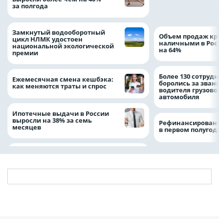
благотворительн
за полгода
Замкнутый водооборотный
Объем продаж кр
цикл НЛМК удостоен
наличными в Рос
национальной экологической
на 64%
премии
Более 130 сотруд
Ежемесячная смена кешбэка:
боролись за зван
как меняются траты и спрос
водителя грузово
автомобиля
Ипотечные выдачи в России
выросли на 38% за семь
Рефинансировани
месяцев
в первом полугоди