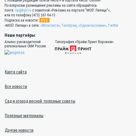
с позицией редакции газеты «МОЁ!» и портала «МОЁ! Online».
По вопросам размещения рекламы на сайте обращайтесь:
почта:
lip@kpv.ru
с пометкой «Реклама на портале "МОЁ! Липецк"»,
или по телефону (473) 267-94-13
RSS
Подписка на новости:
«МОЁ! Липецк» в сети:
«ВКонтакте»
,
Телеграм
,
«Одноклассники»
,
Twitter
Наши партнёры:
Альянс руководителей
Типография «Прайм Принт Воронеж»
региональных СМИ России
Карта сайта
Все новости
Сад и огород весной: полезные советы
Полезные материалы
Другие новости