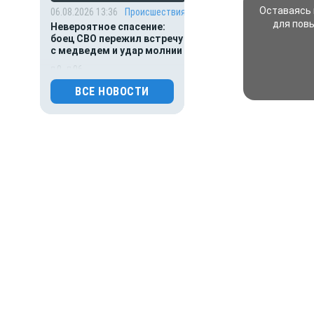
Оставаясь 
06.08.2026 13:36
Происшествия
для пов
Невероятное спасение:
боец СВО пережил встречу
с медведем и удар молнии
0
96
ВСЕ НОВОСТИ
06.08.2026 13:15
Происшествия
Мать пыталась спасти
выпавшего из окна
малыша: оба погибли
0
200
06.08.2026 13:05
Происшествия
В Липецкой области
тракторист раздробил
голову мужчине косилкой
насмерть
0
192
06.08.2026 12:55
Происшествия
Нефтеперерабатывающий
завод вспыхнул после