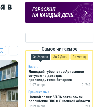
я в
ЛИПЕЦКИЕ
ПОГОДА
ГОРОСКОП
РЕАЛИИ
В ЛИПЕЦКЕ
НА КАЖДЫЙ ДЕНЬ
Новости Липецка и области
в Телеграм
Самое читаемое
За 24 часа
За 7 Дней
За месяц
Власть
Липецкий губернатор Артамонов
уступил по доходам
производителю батареек
11:07, вчера
0
742
Происшествия
Ночной полет БПЛА остановили
российские ПВО в Липецкой области
12:09, вчера
0
264