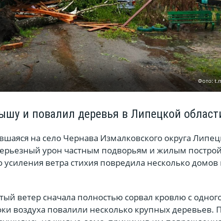
Фото: t.
рышу и повалил деревья в Липецкой област
вшаяся на село Чернава Измалковского округа Липе
 серьезный урон частным подворьям и жилым построй
о усиления ветра стихия повредила несколько домов 
ый ветер сначала полностью сорвал кровлю с одного
оки воздуха повалили несколько крупных деревьев. П