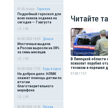
01:00, вчера
Гороскоп
Подробный гороскоп для
Читайте т
всех знаков зодиака на
сегодня — 7 августа
0
40
06.08.2026 18:05
Деньги
Ипотечные выдачи
в России выросли на 38%
за семь месяцев
Происшествия
0
58
В Липецкой области 
психопат порубил от
тесаком и порешил д
06.08.2026 17:55
Будь в курсе
собак
07.08 17:57
На доброе дело: НЛМК
окажет помощь детям по
итогам
благотворительного
марафона
0
44
06.08.2026 16:45
Погода