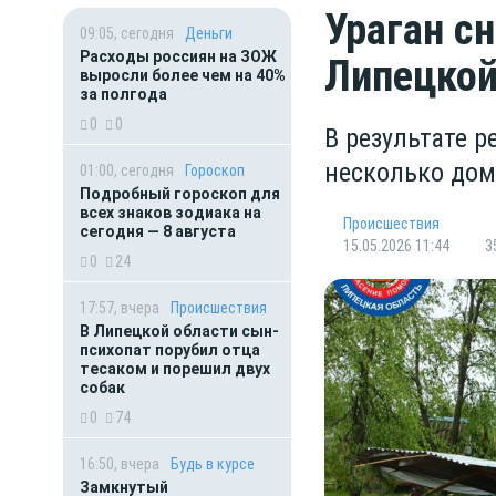
Ураган с
09:05, сегодня
Деньги
Расходы россиян на ЗОЖ
Липецкой
выросли более чем на 40%
за полгода
0
0
В результате р
несколько дом
01:00, сегодня
Гороскоп
Подробный гороскоп для
всех знаков зодиака на
Происшествия
сегодня — 8 августа
15.05.2026 11:44
3
0
24
17:57, вчера
Происшествия
В Липецкой области сын-
психопат порубил отца
тесаком и порешил двух
собак
0
74
16:50, вчера
Будь в курсе
Замкнутый