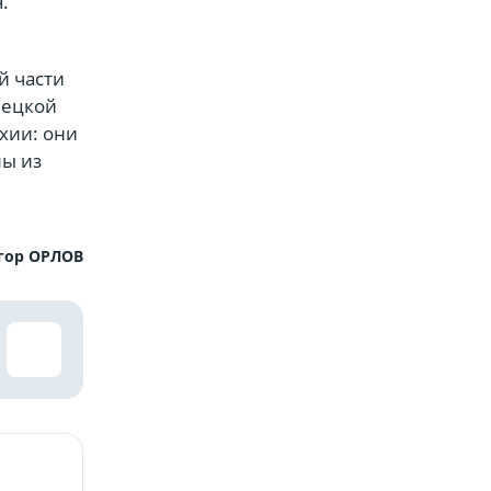
.
й части
пецкой
хии: они
лы из
гор ОРЛОВ