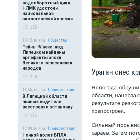
водооборотный цикл
НЛМК удостоен
национальной
экологической премии
0
28
15:15, вчера
Общество
Тайны IV века: под
Липецком найдены
артефакты эпохи
Великого переселения
народов
Ураган снес к
0
54
Непогода, обруши
13:55, вчера
Происшествия
области, нанесла
В Липецкой области
пьяный водитель
результате резког
расстрелял остановку
хозпостроек.
0
96
Сильный порывист
12:09, вчера
Происшествия
сараев. Затем пот
Ночной полет БПЛА