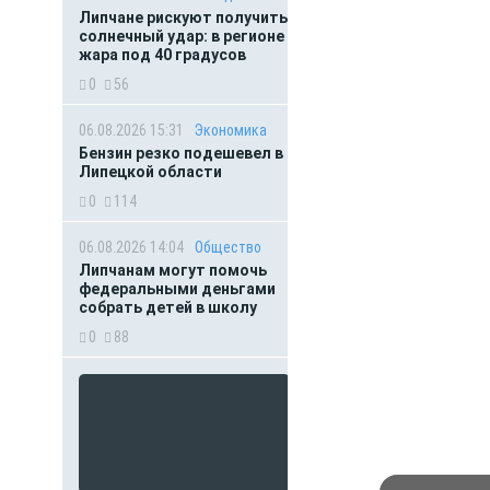
Липчане рискуют получить
солнечный удар: в регионе
жара под 40 градусов
0
56
06.08.2026 15:31
Экономика
Бензин резко подешевел в
Липецкой области
0
114
06.08.2026 14:04
Общество
Липчанам могут помочь
федеральными деньгами
собрать детей в школу
0
88