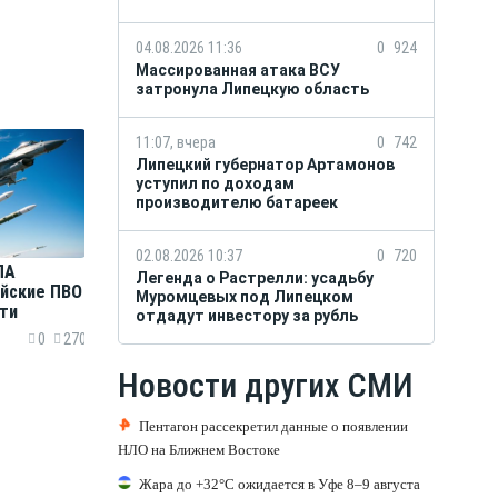
04.08.2026 11:36
0
924
Массированная атака ВСУ
затронула Липецкую область
11:07, вчера
0
742
Липецкий губернатор Артамонов
уступил по доходам
производителю батареек
02.08.2026 10:37
0
720
ЛА
Легенда о Растрелли: усадьбу
ийские ПВО
Муромцевых под Липецком
ти
отдадут инвестору за рубль
0
270
Новости других СМИ
Пентагон рассекретил данные о появлении
НЛО на Ближнем Востоке
Жара до +32°C ожидается в Уфе 8–9 августа