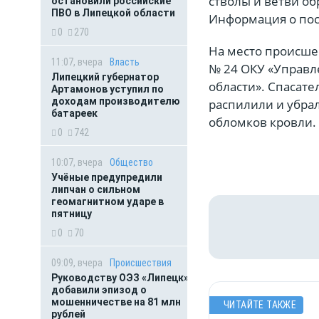
стволы и ветви о
остановили российские
ПВО в Липецкой области
Информация о пос
0
270
На место происше
11:07, вчера
Власть
№ 24 ОКУ «Управл
Липецкий губернатор
области». Спасате
Артамонов уступил по
доходам производителю
распилили и убрал
батареек
обломков кровли.
0
742
10:07, вчера
Общество
Учёные предупредили
липчан о сильном
геомагнитном ударе в
пятницу
0
70
09:09, вчера
Происшествия
Руководству ОЭЗ «Липецк»
добавили эпизод о
мошенничестве на 81 млн
ЧИТАЙТЕ ТАКЖЕ
рублей