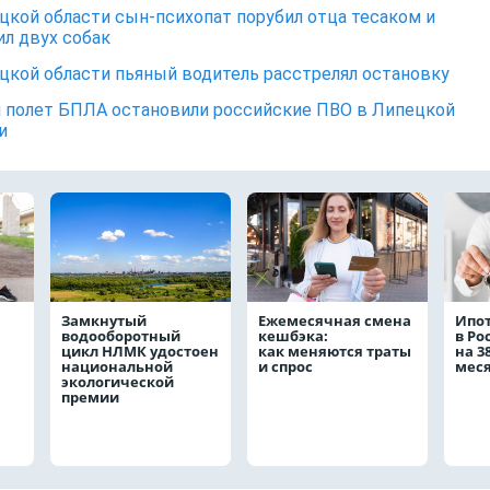
цкой области сын-психопат порубил отца тесаком и
л двух собак
цкой области пьяный водитель расстрелял остановку
 полет БПЛА остановили российские ПВО в Липецкой
и
Замкнутый
Ежемесячная смена
Ипо
водооборотный
кешбэка:
в Ро
цикл НЛМК удостоен
как меняются траты
на 3
национальной
и спрос
мес
экологической
премии