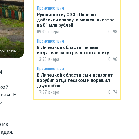
Происшествия
Руководству ОЭЗ «Липецк»
добавили эпизод о мошенничестве
на 81 млн рублей
09:09, вчера
0
98
Происшествия
В Липецкой области пьяный
me/ugpss48
водитель расстрелял остановку
13:55, вчера
0
96
Происшествия
и
В Липецкой области сын-психопат
порубил отца тесаком и порешил
цкой
двух собак
17:57, вчера
0
74
кам. В
и
 из
адая,