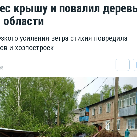
нес крышу и повалил деревь
 области
езкого усиления ветра стихия повредила
ов и хозпостроек
58