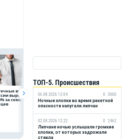
ТОП-5. Происшествия
течные выдачи
На доброе дело:
Объем продаж
06.08.2026 12:04
0
3000
ссии выросли
НЛМК окажет
кредитов
8% за семь
помощь детям по
наличными в Ро
Ночные хлопки во время ракетной
яцев
итогам
вырос на 64%
опасности напугали липчан
благотворительного
марафона
02.08.2026 12:22
0
2462
Липчане ночью услышали громкие
хлопки, от которых задрожали
стекла