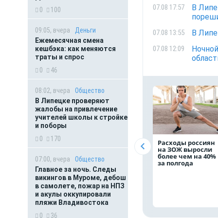
В Липе
07.08 17:57
0
100
пореши
09:05, вчера
Деньги
В Липе
07.08 13:55
Ежемесячная смена
Ночной
07.08 12:09
кешбэка: как меняются
траты и спрос
област
0
46
08:02, вчера
Общество
В Липецке проверяют
жалобы на привлечение
учителей школы к стройке
и поборы
0
170
Расходы россиян
на ЗОЖ выросли
более чем на 40%
07:00, вчера
Общество
за полгода
Главное за ночь. Следы
викингов в Муроме, дебош
в самолете, пожар на НПЗ
и акулы оккупировали
пляжи Владивостока
0
36