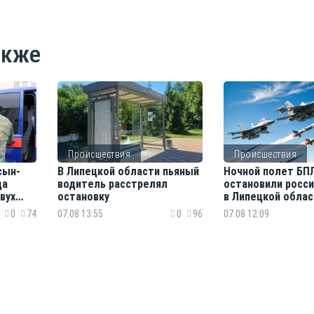
акже
Происшествия
Происшествия
сын-
В Липецкой области пьяный
Ночной полет БП
ца
водитель расстрелял
остановили росс
вух
остановку
в Липецкой облас
0
74
07.08 13:55
0
96
07.08 12:09