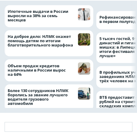
Ипотечные выдачи в России
выросли на 38% за семь
Рефинансировани
месяцев
в первом полугоди
На доброе дело: НЛМК окажет
5 тысяч гостей, 9
помощь детям по итогам
династий и гиган
благотворительного марафона
мишка: в Липецк
итоги фестиваля
лучше»
Объем продаж кредитов
наличными в России вырос
В профильных уч
на 64%
заведениях НЛМК
трёх человек на 
Более 130 сотрудников НЛМК
боролись за звание лучшего
ВТБ предоставит 
водителя грузового
рублей на строит
автомобиля
складских компл