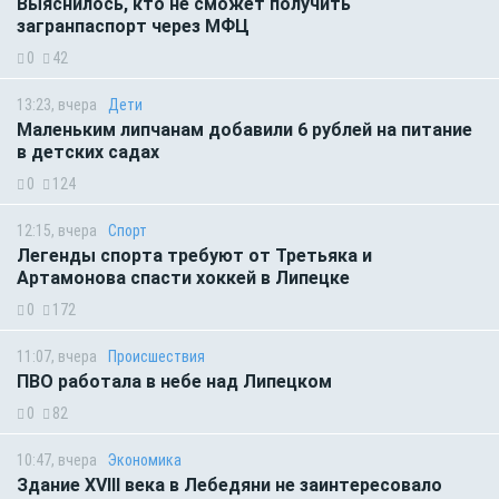
Выяснилось, кто не сможет получить
загранпаспорт через МФЦ
0
42
13:23, вчера
Дети
Маленьким липчанам добавили 6 рублей на питание
в детских садах
0
124
12:15, вчера
Спорт
Легенды спорта требуют от Третьяка и
Артамонова спасти хоккей в Липецке
0
172
11:07, вчера
Происшествия
ПВО работала в небе над Липецком
0
82
10:47, вчера
Экономика
Здание XVIII века в Лебедяни не заинтересовало