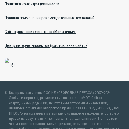
Политика конфиденциальности
Правила применения рекомендательных технологий
Сайт о домашних животных «Моё зверьё»
Центр интернет-проектов (изготовление сайтов)
Все права защищены ООО ИД «СВОБОДНАЯ ПРЕССА» 2007–2024
Любые материалы, размещенные на портале «МОЁ! Online»
сотрудниками редакции, нештатными авторами и читателями,
являются объектами авторского права. Права ООО ИД «СВОБОДНАЯ
ПРЕССА» на указанные материалы охраняются законодательством о
правах на результаты интеллектуальной деятельности. Полное или
частичное использование материалов, размещенных на портале
«МОЁ! Online», допускается только с письменного согласия редакции