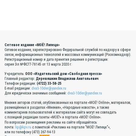
Сетевое издание «МОЁ! Липецк»
Сетевое издание, зарегистрировано Федеральной службой по надзору в сфере
связи, информационных технологий и массовых коммуникаций (Роскомнадзор).
Регистрационный номер и дата принятия решения о регистрации:
серия Эл №ФС77-78145 от 13 марта 2020 г.
Учредитель:
ООО «Издательский дом «Свободная пресса»
Главный редактор:
Деревяшкин Владислав Анатольевич
Телефон редакции:
(4722) 33-58-25
E-mail редакции:
dva3-10der@yandex.ru
Для юридически значимых сообщений:
dva3-10der@yandex.ru
Мнения авторов статей, опубликованных на портале «МОЁ! Online», материалов,
размещённых в разделах «Мнения», «Народные новости», а также
комментариев пользователей к материалам сайта могут не совпадать
с позицией редакции газеты «МОЁ!» и портала «МОЁ! Online».
По вопросам размещения рекламы на сайте обращайтесь:
почта:
lip@kpv.ru
с пометкой «Реклама на портале "МОЁ! Липецк"»,
или по телефону (473) 267-94-13