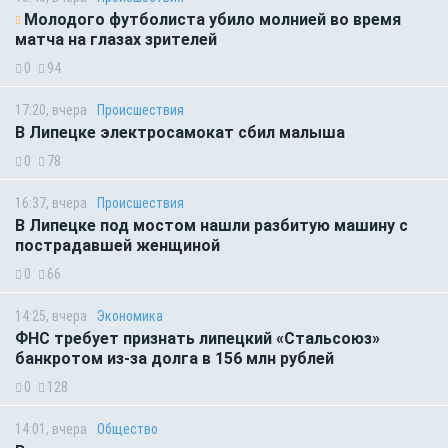
Молодого футболиста убило молнией во время
матча на глазах зрителей
0
94
17:20, вчера
Происшествия
В Липецке электросамокат сбил малыша
0
78
16:37, вчера
Происшествия
В Липецке под мостом нашли разбитую машину с
пострадавшей женщиной
0
66
14:25, вчера
Экономика
ФНС требует признать липецкий «Стальсоюз»
банкротом из-за долга в 156 млн рублей
0
128
14:01, вчера
Общество