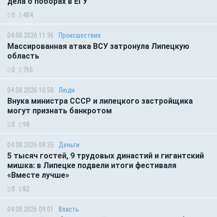
дела о поборах в ЕГУ
0
484
04.08.2026 11:36
Происшествия
Массированная атака ВСУ затронула Липецкую
область
0
766
04.08.2026 10:50
Люди
Внука министра СССР и липецкого застройщика
могут признать банкротом
0
98
04.08.2026 09:35
Деньги
5 тысяч гостей, 9 трудовых династий и гигантский
мишка: в Липецке подвели итоги фестиваля
«Вместе лучше»
0
82
04.08.2026 09:01
Власть