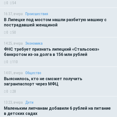
0
54
16:37, вчера
Происшествия
В Липецке под мостом нашли разбитую машину с
пострадавшей женщиной
0
50
14:25, вчера
Экономика
ФНС требует признать липецкий «Стальсоюз»
банкротом из-за долга в 156 млн рублей
0
110
14:01, вчера
Общество
Выяснилось, кто не сможет получить
загранпаспорт через МФЦ
0
28
13:23, вчера
Дети
Маленьким липчанам добавили 6 рублей на питание
в детских садах