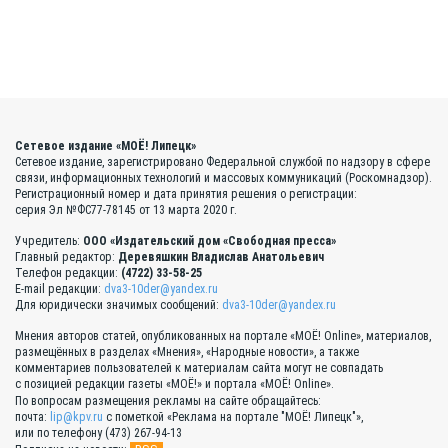
Сетевое издание «МОЁ! Липецк»
Сетевое издание, зарегистрировано Федеральной службой по надзору в сфере
связи, информационных технологий и массовых коммуникаций (Роскомнадзор).
Регистрационный номер и дата принятия решения о регистрации:
серия Эл №ФС77-78145 от 13 марта 2020 г.
Учредитель:
ООО «Издательский дом «Свободная пресса»
Главный редактор:
Деревяшкин Владислав Анатольевич
Телефон редакции:
(4722) 33-58-25
E-mail редакции:
dva3-10der@yandex.ru
Для юридически значимых сообщений:
dva3-10der@yandex.ru
Мнения авторов статей, опубликованных на портале «МОЁ! Online», материалов,
размещённых в разделах «Мнения», «Народные новости», а также
комментариев пользователей к материалам сайта могут не совпадать
с позицией редакции газеты «МОЁ!» и портала «МОЁ! Online».
По вопросам размещения рекламы на сайте обращайтесь:
почта:
lip@kpv.ru
с пометкой «Реклама на портале "МОЁ! Липецк"»,
или по телефону (473) 267-94-13