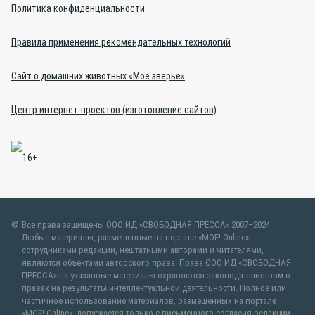
Политика конфиденциальности
Правила применения рекомендательных технологий
Сайт о домашних животных «Моё зверьё»
Центр интернет-проектов (изготовление сайтов)
Все права защищены ООО ИД «СВОБОДНАЯ ПРЕССА» 2007–2024
Любые материалы, размещенные на портале «МОЁ! Online»
сотрудниками редакции, нештатными авторами и читателями,
являются объектами авторского права. Права ООО ИД «СВОБОДНАЯ
ПРЕССА» на указанные материалы охраняются законодательством о
правах на результаты интеллектуальной деятельности. Полное или
частичное использование материалов, размещенных на портале
«МОЁ! Online», допускается только с письменного согласия редакции