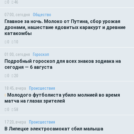
0
46
07:00, сегодня
Общество
Главное за ночь. Молоко от Путина, сбор урожая
дронами, нашествие ядовитых каракурт и древние
катакомбы
0
10
01:00, сегодня
Гороскоп
Подробный гороскоп для всех знаков зодиака на
сегодня — 6 августа
0
20
18:45, вчера
Происшествия
Молодого футболиста убило молнией во время
матча на глазах зрителей
0
58
17:20, вчера
Происшествия
В Липецке электросамокат сбил малыша