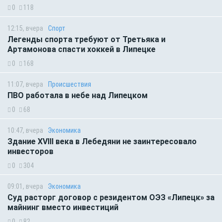
0
118
12:15, вчера
Спорт
Легенды спорта требуют от Третьяка и
Артамонова спасти хоккей в Липецке
0
168
11:07, вчера
Происшествия
ПВО работала в небе над Липецком
0
68
10:47, вчера
Экономика
Здание XVIII века в Лебедяни не заинтересовало
инвесторов
0
304
09:01, вчера
Экономика
Суд расторг договор с резидентом ОЭЗ «Липецк» за
майнинг вместо инвестиций
0
82