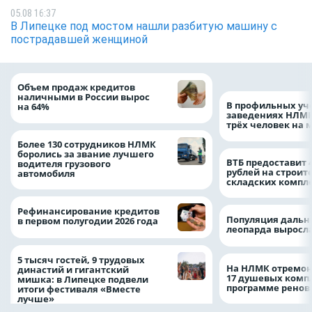
05.08 16:37
В Липецке под мостом нашли разбитую машину с
пострадавшей женщиной
Объем продаж кредитов
наличными в России вырос
В профильных уч
на 64%
заведениях НЛМК
трёх человек на 
Более 130 сотрудников НЛМК
боролись за звание лучшего
ВТБ предоставит 
водителя грузового
рублей на строит
автомобиля
складских компл
Рефинансирование кредитов
Популяция дальн
в первом полугодии 2026 года
леопарда выросла
5 тысяч гостей, 9 трудовых
На НЛМК отремон
династий и гигантский
17 душевых комп
мишка: в Липецке подвели
программе рено
итоги фестиваля «Вместе
лучше»