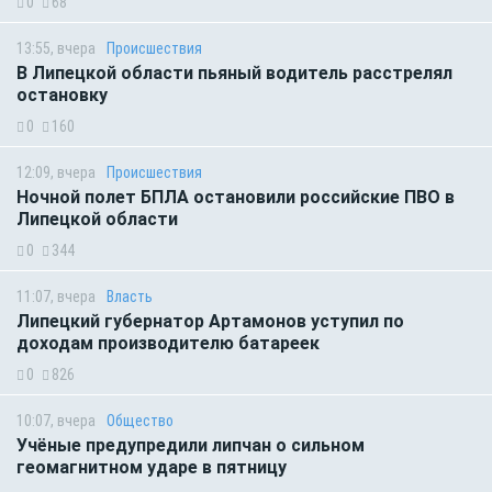
0
68
13:55, вчера
Происшествия
В Липецкой области пьяный водитель расстрелял
остановку
0
160
12:09, вчера
Происшествия
Ночной полет БПЛА остановили российские ПВО в
Липецкой области
0
344
11:07, вчера
Власть
Липецкий губернатор Артамонов уступил по
доходам производителю батареек
0
826
10:07, вчера
Общество
Учёные предупредили липчан о сильном
геомагнитном ударе в пятницу