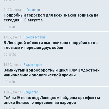
01:00, сегодня
Гороскоп
Подробный гороскоп для всех знаков зодиака на
сегодня — 8 августа
0
40
17:57, вчера
Происшествия
В Липецкой области сын-психопат порубил отца
тесаком и порешил двух собак
0
150
16:50, вчера
Будь в курсе
Замкнутый водооборотный цикл НЛМК удостоен
национальной экологической премии
0
38
15:15, вчера
Общество
Тайны IV века: под Липецком найдены артефакты
эпохи Великого переселения народов