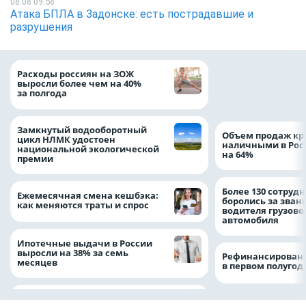
08.08 09:58
Атака БПЛА в Задонске: есть пострадавшие и
разрушения
На доброе дело: 
Расходы россиян на ЗОЖ
помощь детям по
выросли более чем на 40%
благотворительн
за полгода
Замкнутый водооборотный
Объем продаж кр
цикл НЛМК удостоен
наличными в Рос
национальной экологической
на 64%
премии
Более 130 сотруд
Ежемесячная смена кешбэка:
боролись за зван
как меняются траты и спрос
водителя грузово
автомобиля
Ипотечные выдачи в России
выросли на 38% за семь
Рефинансировани
месяцев
в первом полугоди