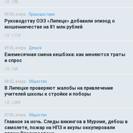
0
90
09:09, вчера
Происшествия
Руководству ОЭЗ «Липецк» добавили эпизод о
мошенничестве на 81 млн рублей
0
114
09:05, вчера
Деньги
Ежемесячная смена кешбэка: как меняются траты
и спрос
0
66
08:02, вчера
Общество
В Липецке проверяют жалобы на привлечение
учителей школы к стройке и поборы
0
204
07:00, вчера
Общество
Главное за ночь. Следы викингов в Муроме, дебош в
самолете, пожар на НПЗ и акулы оккупировали