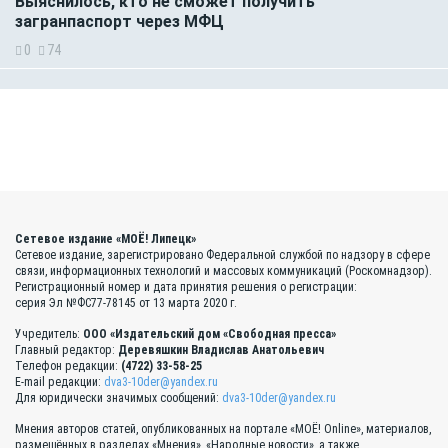
Выяснилось, кто не сможет получить
загранпаспорт через МФЦ
0
74
Сетевое издание «МОЁ! Липецк»
Сетевое издание, зарегистрировано Федеральной службой по надзору в сфере
связи, информационных технологий и массовых коммуникаций (Роскомнадзор).
Регистрационный номер и дата принятия решения о регистрации:
серия Эл №ФС77-78145 от 13 марта 2020 г.
Учредитель:
ООО «Издательский дом «Свободная пресса»
Главный редактор:
Деревяшкин Владислав Анатольевич
Телефон редакции:
(4722) 33-58-25
E-mail редакции:
dva3-10der@yandex.ru
Для юридически значимых сообщений:
dva3-10der@yandex.ru
Мнения авторов статей, опубликованных на портале «МОЁ! Online», материалов,
размещённых в разделах «Мнения», «Народные новости», а также