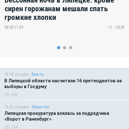
сирен горожанам мешали спать
громкие хлопки
08.08 11:09
0
5838
16:18, сегодня
Власть
В Липецкой области насчитали 16 претендентов на
выборы в Госдуму
0
52
15:26, сегодня
Общество
Липецкая прокуратура взялась за подрядчика
«Ворот в Раненбург»
0
54