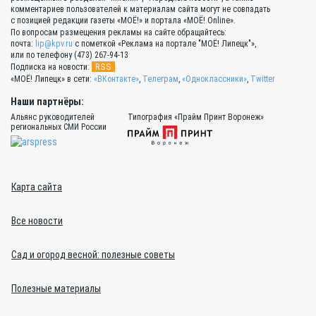
комментариев пользователей к материалам сайта могут не совпадать
с позицией редакции газеты «МОЁ!» и портала «МОЁ! Online».
По вопросам размещения рекламы на сайте обращайтесь:
почта:
lip@kpv.ru
с пометкой «Реклама на портале "МОЁ! Липецк"»,
или по телефону (473) 267-94-13
RSS
Подписка на новости:
«МОЁ! Липецк» в сети:
«ВКонтакте»
,
Телеграм
,
«Одноклассники»
,
Twitter
Наши партнёры:
Альянс руководителей
Типография «Прайм Принт Воронеж»
региональных СМИ России
Карта сайта
Все новости
Сад и огород весной: полезные советы
Полезные материалы