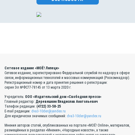
Сетевое издание «МОЁ! Липецк»
Сетевое издание, зарегистрировано Федеральной службой по надзору в сфере
связи, информационных технологий и массовых коммуникаций (Роскомнадзор).
Регистрационный номер и дата принятия решения о регистрации:
серия Эл №ФС77-78145 от 13 марта 2020 г.
Учредитель:
ООО «Издательский дом «Свободная пресса»
Главный редактор:
Деревяшкин Владислав Анатольевич
Телефон редакции:
(4722) 33-58-25
E-mail редакции:
dva3-10der@yandex.ru
Для юридически значимых сообщений:
dva3-10der@yandex.ru
Мнения авторов статей, опубликованных на портале «МОЁ! Online», материалов,
размещённых в разделах «Мнения», «Народные новости», а также
комментариев пользователей к материалам сайта могут не совпадать