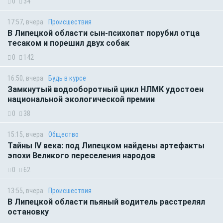
0
34
17:57, вчера
Происшествия
В Липецкой области сын-психопат порубил отца
тесаком и порешил двух собак
0
142
16:50, вчера
Будь в курсе
Замкнутый водооборотный цикл НЛМК удостоен
национальной экологической премии
0
38
15:15, вчера
Общество
Тайны IV века: под Липецком найдены артефакты
эпохи Великого переселения народов
0
62
13:55, вчера
Происшествия
В Липецкой области пьяный водитель расстрелял
остановку