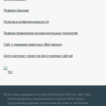
Правила общения
Политика конфиденциальности
Правила применения рекомендательных технологий
Сайт о домашних животных «Моё зверьё»
Центр интернет-проектов (изготовление сайтов)
Все права защищены ООО ИД «СВОБОДНАЯ ПРЕССА» 2007–2024
Любые материалы, размещенные на портале «МОЁ! Online»
сотрудниками редакции, нештатными авторами и читателями,