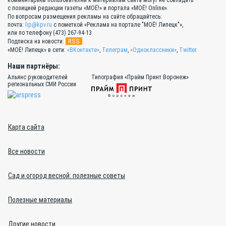
с позицией редакции газеты «МОЁ!» и портала «МОЁ! Online».
По вопросам размещения рекламы на сайте обращайтесь:
почта:
lip@kpv.ru
с пометкой «Реклама на портале "МОЁ! Липецк"»,
или по телефону (473) 267-94-13
RSS
Подписка на новости:
«МОЁ! Липецк» в сети:
«ВКонтакте»
,
Телеграм
,
«Одноклассники»
,
Twitter
Наши партнёры:
Альянс руководителей
Типография «Прайм Принт Воронеж»
региональных СМИ России
Карта сайта
Все новости
Сад и огород весной: полезные советы
Полезные материалы
Другие новости