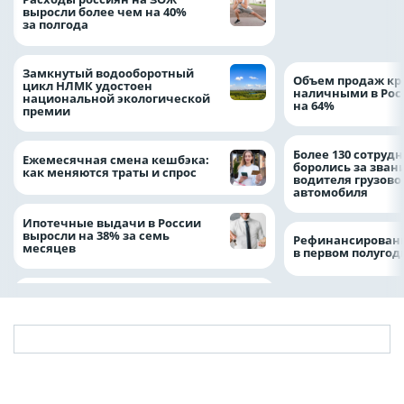
помощь детям по
выросли более чем на 40%
благотворительн
за полгода
Замкнутый водооборотный
Объем продаж кр
цикл НЛМК удостоен
наличными в Рос
национальной экологической
на 64%
премии
Более 130 сотруд
Ежемесячная смена кешбэка:
боролись за зван
как меняются траты и спрос
водителя грузово
автомобиля
Ипотечные выдачи в России
выросли на 38% за семь
Рефинансировани
месяцев
в первом полугоди