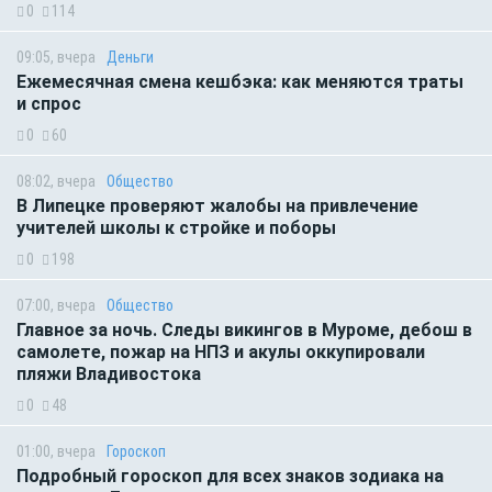
0
114
09:05, вчера
Деньги
Ежемесячная смена кешбэка: как меняются траты
и спрос
0
60
08:02, вчера
Общество
В Липецке проверяют жалобы на привлечение
учителей школы к стройке и поборы
0
198
07:00, вчера
Общество
Главное за ночь. Следы викингов в Муроме, дебош в
самолете, пожар на НПЗ и акулы оккупировали
пляжи Владивостока
0
48
01:00, вчера
Гороскоп
Подробный гороскоп для всех знаков зодиака на