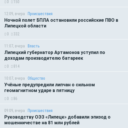
0
150
12:09, вчера
Происшествия
Ночной полет БПЛА остановили российские ПВО в
Липецкой области
0
332
11:07, вчера
Власть
Липецкий губернатор Артамонов уступил по
доходам производителю батареек
0
814
10:07, вчера
Общество
Учёные предупредили липчан о сильном
геомагнитном ударе в пятницу
0
86
09:09, вчера
Происшествия
Руководству ОЭЗ «Липецк» добавили эпизод о
мошенничестве на 81 млн рублей