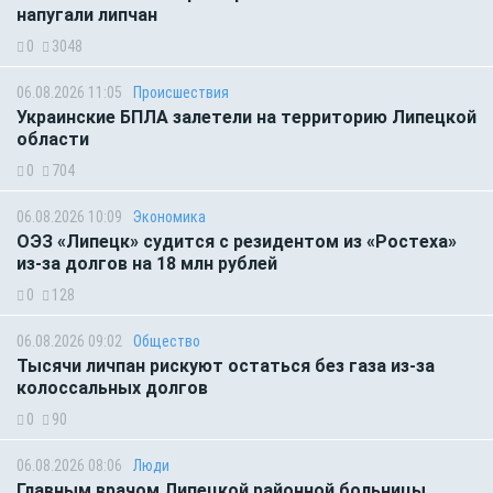
напугали липчан
0
3048
06.08.2026 11:05
Происшествия
Украинские БПЛА залетели на территорию Липецкой
области
0
704
06.08.2026 10:09
Экономика
ОЭЗ «Липецк» судится с резидентом из «Ростеха»
из-за долгов на 18 млн рублей
0
128
06.08.2026 09:02
Общество
Тысячи личпан рискуют остаться без газа из-за
колоссальных долгов
0
90
06.08.2026 08:06
Люди
Главным врачом Липецкой районной больницы