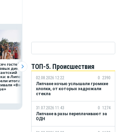
сяч гостей, 9
В профильных
ВТБ предоставит 
ТОП-5. Происшествия
овых династий
учебных заведениях
млрд рублей
гантский
НЛМК конкурс до
на строительство
а: в Липецке
трёх человек на
складских
02.08.2026 12:22
0
2390
ели итоги
место
комплексов
Липчане ночью услышали громкие
иваля «Вместе
ше»
хлопки, от которых задрожали
стекла
31.07.2026 11:43
0
1274
Липчане в разы переплачивают за
ОДН