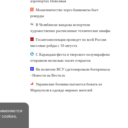
аэропортах Поволжья
Мошенничество через банкоматы бьет
рекорды
В Челябинске вандалы испортили
художественно расписанные технические шкафы
Госавтоинспекция проведет по всей России
массовые рейды с 10 августа
С Карандаш-феста и тверского полумарафона
отправили несколько тысяч открыток
На полигоне ВСУ сдетонировали боеприпасы
- Новости на Вести.ru
Украинские боевики пытаются бежать из
Мариуполя в одежде мирных жителей
применяются
 cookies,