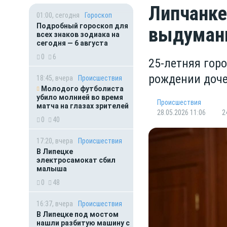
Липчанке
01:00, сегодня
Гороскоп
Подробный гороскоп для
выдуманн
всех знаков зодиака на
сегодня — 6 августа
0
6
25-летняя гор
рождении доче
18:45, вчера
Происшествия
Молодого футболиста
убило молнией во время
Происшествия
матча на глазах зрителей
28.05.2026 11:06
2
0
40
17:20, вчера
Происшествия
В Липецке
электросамокат сбил
малыша
0
48
16:37, вчера
Происшествия
В Липецке под мостом
нашли разбитую машину с