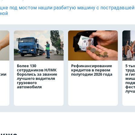
цке под мостом нашли разбитую машину с пострадавшей
ной
Более 130
Рефинансирование
5 ты
сотрудников НЛМК
кредитов в первом
труд
сии
боролись за звание
полугодии 2026 года
и ги
лучшего водителя
мишк
грузового
подв
автомобиля
фест
луч