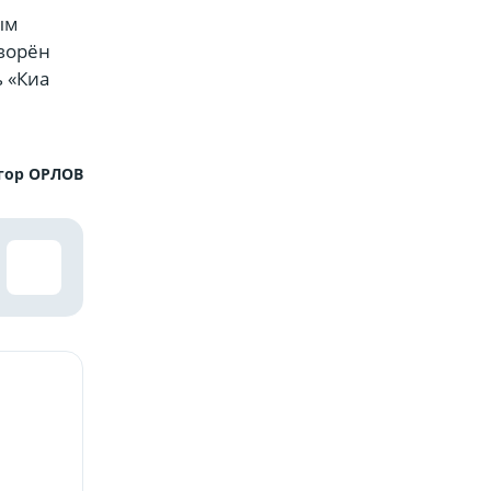
ым
творён
 «Киа
гор ОРЛОВ