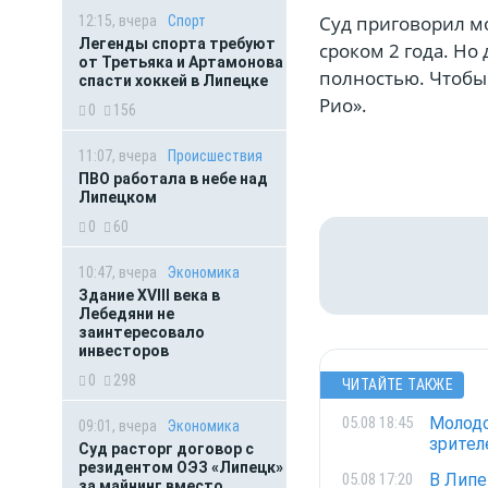
Суд приговорил м
12:15, вчера
Спорт
Легенды спорта требуют
сроком 2 года. Но
от Третьяка и Артамонова
полностью. Чтобы 
спасти хоккей в Липецке
Рио».
0
156
11:07, вчера
Происшествия
ПВО работала в небе над
Липецком
0
60
10:47, вчера
Экономика
Здание XVIII века в
Лебедяни не
заинтересовало
инвесторов
0
298
ЧИТАЙТЕ ТАКЖЕ
Молодо
05.08 18:45
09:01, вчера
Экономика
зрител
Суд расторг договор с
резидентом ОЭЗ «Липецк»
В Липе
05.08 17:20
за майнинг вместо