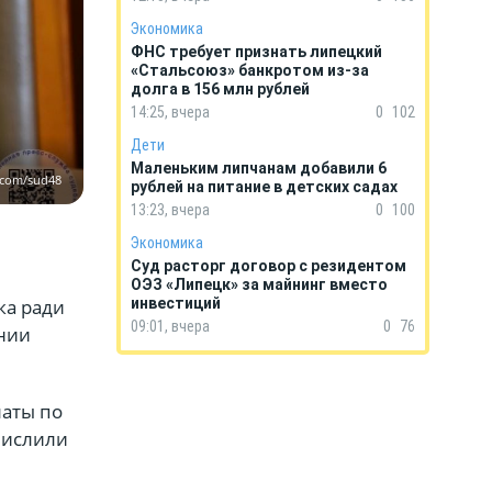
Экономика
ФНС требует признать липецкий
«Стальсоюз» банкротом из-за
долга в 156 млн рублей
14:25, вчера
0
102
Дети
Маленьким липчанам добавили 6
.com/sud48
рублей на питание в детских садах
13:23, вчера
0
100
Экономика
Суд расторг договор с резидентом
ОЭЗ «Липецк» за майнинг вместо
ка ради
инвестиций
09:01, вчера
0
76
ении
аты по
числили