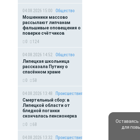
04.08.2026 15:00
Общество
Мошенники массово
рассылают липчанам
фальшивые оповещения о
поверке счётчиков
0
124
04.08.2026 14:52
Общество
Липецкая школьница
рассказала Путину о
спасённом храме
0
58
04.08.2026 13:48
Происшествия
Смертельный сбор: в
Липецкой области от
бледной поганки
скончалась пенсионерка
Оставаясь 
0
68
для пов
04.08.2026 13:32
Происшествия