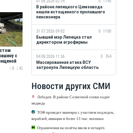
01.08.2026 02:39
0
1190
В районе липецкого Цемзавода
нашли истощенного пропавшего
пенсионера
31.07.2026 09:02
0
1100
Бывший мэр Липецка стал
директором агрофирмы
остом
машину с
04.08.2026 11:36
0
764
енщиной
Массированная атака ВСУ
затронула Липецкую область
0
42
Новости других СМИ
Лебедев: В районе Солнечной сопки ходит
медведь
ТОФ проведет маневры с участием подлодок,
кораблей, авиации и более 13 тыс. военных
Ограничения на полёты ввели в четырёх