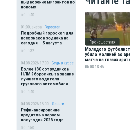
Читайте т
выдворение мигрантов по-
новому
0
40
01:00, вчера
Гороскоп
Подробный гороскоп для
всех знаков зодиака на
Происшествия
сегодня — 5 августа
Молодого футболис
0
32
убило молнией во вр
матча на глазах зрит
04.08.2026 17:00
Будь в курсе
05.08 18:45
Более 130 сотрудников
НЛМК боролись за звание
лучшего водителя
грузового автомобиля
0
40
04.08.2026 15:00
Деньги
Рефинансирование
кредитов в первом
полугодии 2026 года
0
50