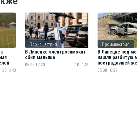
акже
Происшествия
Происшествия
та
В Липецке электросамокат
В Липецке под м
емя
сбил малыша
нашли разбитую 
елей
пострадавшей ж
05.08 17:20
0
48
0
40
05.08 16:37