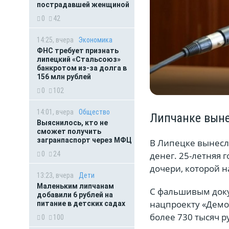
пострадавшей женщиной
0
42
14:25, вчера
Экономика
ФНС требует признать
липецкий «Стальсоюз»
банкротом из-за долга в
156 млн рублей
0
102
14:01, вчера
Общество
Липчанке выне
Выяснилось, кто не
сможет получить
загранпаспорт через МФЦ
В Липецке вынесл
денег. 25-летняя
0
24
дочери, которой н
13:23, вчера
Дети
Маленьким липчанам
С фальшивым доку
добавили 6 рублей на
нацпроекту «Демо
питание в детских садах
более 730 тысяч р
0
100