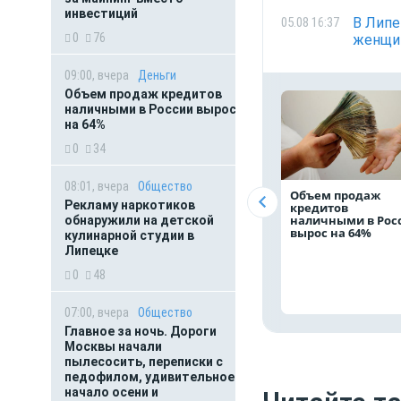
инвестиций
В Липе
05.08 16:37
0
76
женщи
09:00, вчера
Деньги
Объем продаж кредитов
наличными в России вырос
на 64%
0
34
08:01, вчера
Общество
Объем продаж
Рекламу наркотиков
кредитов
наличными в Рос
обнаружили на детской
вырос на 64%
кулинарной студии в
Липецке
0
48
07:00, вчера
Общество
Главное за ночь. Дороги
Москвы начали
пылесосить, переписки с
педофилом, удивительное
начало осени и