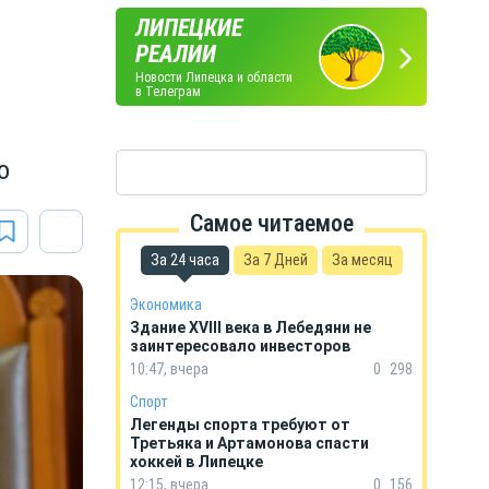
ЛИПЕЦКИЕ
ПОГОДА
ГОРОСКОП
РЕАЛИИ
В ЛИПЕЦКЕ
НА КАЖДЫЙ ДЕНЬ
Новости Липецка и области
в Телеграм
о
Самое читаемое
За 24 часа
За 7 Дней
За месяц
Экономика
Здание XVIII века в Лебедяни не
заинтересовало инвесторов
10:47, вчера
0
298
Спорт
Легенды спорта требуют от
Третьяка и Артамонова спасти
хоккей в Липецке
12:15, вчера
0
156