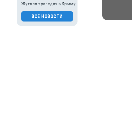
Жуткая трагедия в Крыму.
Военный расстрелял трёх
местных жителей и
ВСЕ НОВОСТИ
сослуживца
0
106
04.08.2026 13:04
Происшествия
Что известно о страшной
атаке ВСУ на
Подмосковье: погибли
пять человек
0
92
04.08.2026 12:51
Происшествия
Прокуратура
опротестовала приговоры
фигурантам дела о
поборах в ЕГУ
0
482
04.08.2026 11:36
Происшествия
Массированная атака ВСУ