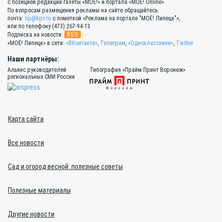
с позицией редакции газеты «МОЁ!» и портала «МОЁ! Online».
По вопросам размещения рекламы на сайте обращайтесь:
почта:
lip@kpv.ru
с пометкой «Реклама на портале "МОЁ! Липецк"»,
или по телефону (473) 267-94-13
RSS
Подписка на новости:
«МОЁ! Липецк» в сети:
«ВКонтакте»
,
Телеграм
,
«Одноклассники»
,
Twitter
Наши партнёры:
Альянс руководителей
Типография «Прайм Принт Воронеж»
региональных СМИ России
Карта сайта
Все новости
Сад и огород весной: полезные советы
Полезные материалы
Другие новости