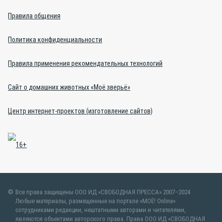
Правила общения
Политика конфиденциальности
Правила применения рекомендательных технологий
Сайт о домашних животных «Моё зверьё»
Центр интернет-проектов (изготовление сайтов)
Все права защищены ООО ИД «СВОБОДНАЯ ПРЕССА» 2007–2024
Любые материалы, размещенные на портале «МОЁ! Online»
сотрудниками редакции, нештатными авторами и читателями,
являются объектами авторского права. Права ООО ИД «СВОБОДНАЯ