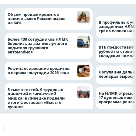
Объем продаж кредитов
наличными в России вырос
В профильных уч
на 64%
заведениях НЛМК
трёх человек на 
Более 130 сотрудников НЛМК
боролись за звание лучшего
ВТБ предоставит 
водителя грузового
рублей на строит
автомобиля
складских компл
Рефинансирование кредитов
Популяция дальн
в первом полугодии 2026 года
леопарда выросла
5 тысяч гостей, 9 трудовых
На НЛМК отремон
династий и гигантский
17 душевых комп
мишка: в Липецке подвели
программе рено
итоги фестиваля «Вместе
лучше»