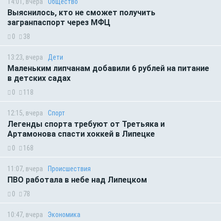
14:01, вчера
Общество
Выяснилось, кто не сможет получить
загранпаспорт через МФЦ
0
38
13:23, вчера
Дети
Маленьким липчанам добавили 6 рублей на питание
в детских садах
0
118
12:15, вчера
Спорт
Легенды спорта требуют от Третьяка и
Артамонова спасти хоккей в Липецке
0
168
11:07, вчера
Происшествия
ПВО работала в небе над Липецком
0
78
10:47, вчера
Экономика