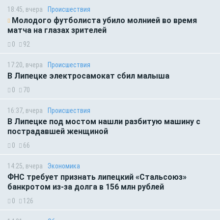
18:45, вчера
Происшествия
Молодого футболиста убило молнией во время
матча на глазах зрителей
0
92
17:20, вчера
Происшествия
В Липецке электросамокат сбил малыша
0
70
16:37, вчера
Происшествия
В Липецке под мостом нашли разбитую машину с
пострадавшей женщиной
0
66
14:25, вчера
Экономика
ФНС требует признать липецкий «Стальсоюз»
банкротом из-за долга в 156 млн рублей
0
126