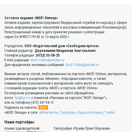
Сетевое издание «МОЁ! Липецк»
Сетевое издание, зарегистрировано Федеральной службой по надзору в сфере
связи, информационных технологий и массовых коммуникаций (Роскомнадзор).
Регистрационный номер и дата принятия решения о регистрации:
серия Эл №ФС77-78145 от 13 марта 2020 г.
Учредитель:
ООО «Издательский дом «Свободная пресса»
Главный редактор:
Деревяшкин Владислав Анатольевич
Телефон редакции:
(4722) 33-58-25
E-mail редакции:
dva3-10der@yandex.ru
Для юридически значимых сообщений:
dva3-10der@yandex.ru
Мнения авторов статей, опубликованных на портале «МОЁ! Online», материалов,
размещённых в разделах «Мнения», «Народные новости», а также
комментариев пользователей к материалам сайта могут не совпадать
с позицией редакции газеты «МОЁ!» и портала «МОЁ! Online».
По вопросам размещения рекламы на сайте обращайтесь:
почта:
lip@kpv.ru
с пометкой «Реклама на портале "МОЁ! Липецк"»,
или по телефону (473) 267-94-13
RSS
Подписка на новости:
«МОЁ! Липецк» в сети:
«ВКонтакте»
,
Телеграм
,
«Одноклассники»
,
Twitter
Наши партнёры:
Альянс руководителей
Типография «Прайм Принт Воронеж»