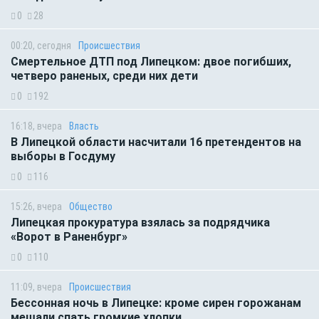
0
28
00:20, сегодня
Происшествия
Смертельное ДТП под Липецком: двое погибших,
четверо раненых, среди них дети
0
192
16:18, вчера
Власть
В Липецкой области насчитали 16 претендентов на
выборы в Госдуму
0
116
15:26, вчера
Общество
Липецкая прокуратура взялась за подрядчика
«Ворот в Раненбург»
0
110
11:09, вчера
Происшествия
Бессонная ночь в Липецке: кроме сирен горожанам
мешали спать громкие хлопки