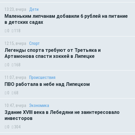
13:23, вчера
Дети
Маленьким липчанам добавили 6 рублей на питание
в детских садах
0
118
12:15, вчера
Спорт
Легенды спорта требуют от Третьяка и
Артамонова спасти хоккей в Липецке
0
168
11:07, вчера
Происшествия
ПВО работала в небе над Липецком
0
68
10:47, вчера
Экономика
Здание XVIII века в Лебедяни не заинтересовало
инвесторов
0
304