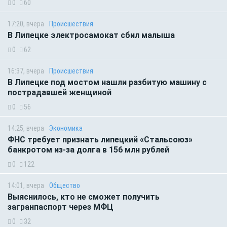
0
60
17:20, вчера
Происшествия
В Липецке электросамокат сбил малыша
0
62
16:37, вчера
Происшествия
В Липецке под мостом нашли разбитую машину с
пострадавшей женщиной
0
56
14:25, вчера
Экономика
ФНС требует признать липецкий «Стальсоюз»
банкротом из-за долга в 156 млн рублей
0
122
14:01, вчера
Общество
Выяснилось, кто не сможет получить
загранпаспорт через МФЦ
0
32