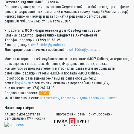
Сетевое издание «МОЁ! Липецк»
Сетевое издание, зарегистрировано Федеральной службой по надзору в сфере
связи, информационных технологий и массовых коммуникаций (Роскомнадзор).
Регистрационный номер и дата принятия решения о регистрации:
серия Эл №ФС77-78145 от 13 марта 2020 г.
Учредитель:
ООО «Издательский дом «Свободная пресса»
Главный редактор:
Деревяшкин Владислав Анатольевич
Телефон редакции:
(4722) 33-58-25
E-mail редакции:
dva3-10der@yandex.ru
Для юридически значимых сообщений:
dva3-10der@yandex.ru
Мнения авторов статей, опубликованных на портале «МОЁ! Online», материалов,
размещённых в разделах «Мнения», «Народные новости», а также
комментариев пользователей к материалам сайта могут не совпадать
с позицией редакции газеты «МОЁ!» и портала «МОЁ! Online».
По вопросам размещения рекламы на сайте обращайтесь:
почта:
lip@kpv.ru
с пометкой «Реклама на портале "МОЁ! Липецк"»,
или по телефону (473) 267-94-13
RSS
Подписка на новости:
«МОЁ! Липецк» в сети:
«ВКонтакте»
,
Телеграм
,
«Одноклассники»
,
Twitter
Наши партнёры:
Альянс руководителей
Типография «Прайм Принт Воронеж»
региональных СМИ России