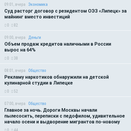
09:01, вчера
Экономика
Суд расторг договор с резидентом ОЭЗ «Липецк» за
майнинг вместо инвестиций
0
82
09:00, вчера
Деньги
Объем продаж кредитов наличными в России
вырос на 64%
0
38
08:01, вчера
Общество
Рекламу наркотиков обнаружили на детской
кулинарной студии в Липецке
0
52
07:00, вчера
Общество
Главное за ночь. Дороги Москвы начали
пылесосить, переписки с педофилом, удивительное
начало осени и выдворение мигрантов по-новому
0
44