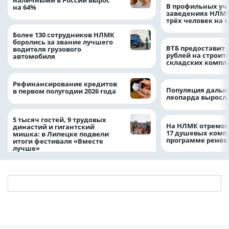
наличными в России вырос
В профильных уч
на 64%
заведениях НЛМК
трёх человек на 
Более 130 сотрудников НЛМК
боролись за звание лучшего
ВТБ предоставит 
водителя грузового
рублей на строит
автомобиля
складских компл
Рефинансирование кредитов
Популяция дальн
в первом полугодии 2026 года
леопарда выросла
5 тысяч гостей, 9 трудовых
На НЛМК отремон
династий и гигантский
17 душевых комп
мишка: в Липецке подвели
программе рено
итоги фестиваля «Вместе
лучше»