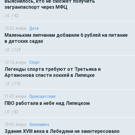
Выяснилось, кто не сможет получить
загранпаспорт через МФЦ
0
42
13:23, вчера
Дети
Маленьким липчанам добавили 6 рублей на питание
в детских садах
0
124
12:15, вчера
Спорт
Легенды спорта требуют от Третьяка и
Артамонова спасти хоккей в Липецке
0
172
11:07, вчера
Происшествия
ПВО работала в небе над Липецком
0
82
10:47, вчера
Экономика
Здание XVIII века в Лебедяни не заинтересовало