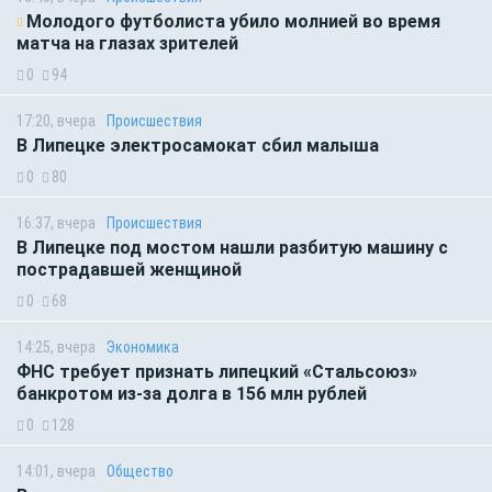
Молодого футболиста убило молнией во время
матча на глазах зрителей
0
94
17:20, вчера
Происшествия
В Липецке электросамокат сбил малыша
0
80
16:37, вчера
Происшествия
В Липецке под мостом нашли разбитую машину с
пострадавшей женщиной
0
68
14:25, вчера
Экономика
ФНС требует признать липецкий «Стальсоюз»
банкротом из-за долга в 156 млн рублей
0
128
14:01, вчера
Общество