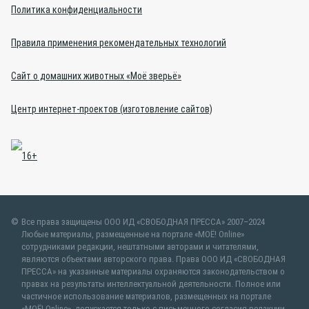
Политика конфиденциальности
Правила применения рекомендательных технологий
Сайт о домашних животных «Моё зверьё»
Центр интернет-проектов (изготовление сайтов)
Все права защищены ООО ИД «СВОБОДНАЯ ПРЕССА» 2007–2024
Любые материалы, размещенные на портале «МОЁ! Online»
сотрудниками редакции, нештатными авторами и читателями,
являются объектами авторского права. Права ООО ИД «СВОБОДНАЯ
ПРЕССА» на указанные материалы охраняются законодательством о
правах на результаты интеллектуальной деятельности. Полное или
частичное использование материалов, размещенных на портале
«МОЁ! Online», допускается только с письменного согласия редакции