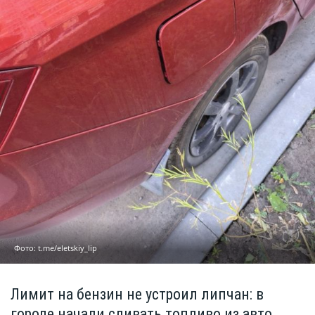
Фото: t.me/eletskiy_lip
Лимит на бензин не устроил липчан: в
городе начали сливать топливо из авто