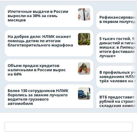
Ипотечные выдачи в России
выросли на 38% за семь
Рефинансировани
месяцев
в первом полугоди
На доброе дело: НЛМК окажет
5 тысяч гостей, 9
помощь детям по итогам
династий и гиган
благотворительного марафона
мишка: в Липецк
итоги фестиваля
лучше»
Объем продаж кредитов
наличными в России вырос
В профильных уч
на 64%
заведениях НЛМК
трёх человек на 
Более 130 сотрудников НЛМК
боролись за звание лучшего
ВТБ предоставит 
водителя грузового
рублей на строит
автомобиля
складских компл