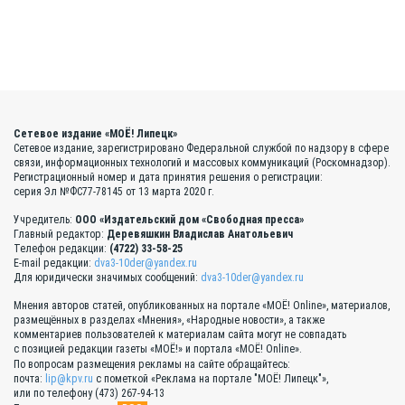
Сетевое издание «МОЁ! Липецк»
Сетевое издание, зарегистрировано Федеральной службой по надзору в сфере
связи, информационных технологий и массовых коммуникаций (Роскомнадзор).
Регистрационный номер и дата принятия решения о регистрации:
серия Эл №ФС77-78145 от 13 марта 2020 г.
Учредитель:
ООО «Издательский дом «Свободная пресса»
Главный редактор:
Деревяшкин Владислав Анатольевич
Телефон редакции:
(4722) 33-58-25
E-mail редакции:
dva3-10der@yandex.ru
Для юридически значимых сообщений:
dva3-10der@yandex.ru
Мнения авторов статей, опубликованных на портале «МОЁ! Online», материалов,
размещённых в разделах «Мнения», «Народные новости», а также
комментариев пользователей к материалам сайта могут не совпадать
с позицией редакции газеты «МОЁ!» и портала «МОЁ! Online».
По вопросам размещения рекламы на сайте обращайтесь:
почта:
lip@kpv.ru
с пометкой «Реклама на портале "МОЁ! Липецк"»,
или по телефону (473) 267-94-13