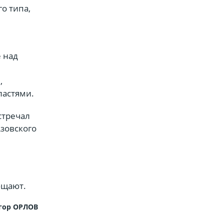
о типа,
 над
,
ластями.
стречал
Азовского
бщают.
гор ОРЛОВ