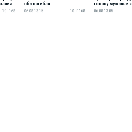
олнии
оба погибли
голову мужчине 
насмерть
0
68
06.08 13:15
0
168
06.08 13:05