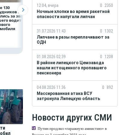
12:04, вчера
0
2350
е 130
Рефинансирование
5 тысяч гостей, 9
рудников НЛМК
кредитов в первом
трудовых династ
Ночные хлопки во время ракетной
лись за звание
полугодии 2026 года
и гигантский
опасности напугали липчан
его водителя
мишка: в Липецк
ового
подвели итоги
омобиля
фестиваля «Вмес
31.07.2026 11:43
0
1302
лучше»
Липчане в разы переплачивают за
ОДН
01.08.2026 02:39
0
1208
В районе липецкого Цемзавода
нашли истощенного пропавшего
пенсионера
04.08.2026 11:36
0
892
Массированная атака ВСУ
затронула Липецкую область
Новости других СМИ
сти
Путин продлил «гаражную амнистию» в
робил
России до 1 сентября 2031 года