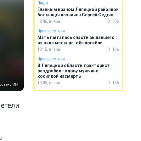
Люди
Главным врачом Липецкой районной
больницы назначен Сергей Седых
08:06, вчера
0
206
Происшествия
Мать пыталась спасти выпавшего
из окна малыша: оба погибли
13:15, вчера
0
166
Происшествия
В Липецкой области тракторист
раздробил голову мужчине
косилкой насмерть
13:05, вчера
0
156
ровано ИИ
летели
и