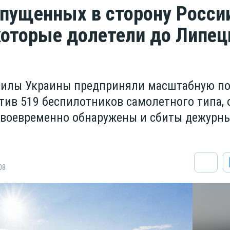
апущенных в сторону Росси
оторые долетели до Липец
силы Украины предприняли масштабную п
стив 519 беспилотников самолетного типа, 
своевременно обнаружены и сбиты дежурн
08