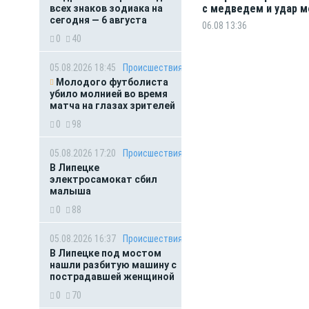
с медведем и удар м
всех знаков зодиака на
сегодня — 6 августа
06.08 13:36
0
40
05.08.2026 18:45
Происшествия
Молодого футболиста
убило молнией во время
матча на глазах зрителей
0
98
05.08.2026 17:20
Происшествия
В Липецке
электросамокат сбил
малыша
0
88
05.08.2026 16:37
Происшествия
В Липецке под мостом
нашли разбитую машину с
пострадавшей женщиной
0
70