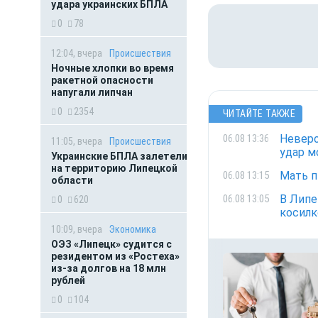
удара украинских БПЛА
0
78
12:04, вчера
Происшествия
Ночные хлопки во время
ракетной опасности
напугали липчан
0
2354
ЧИТАЙТЕ ТАКЖЕ
Неверо
06.08 13:36
11:05, вчера
Происшествия
удар м
Украинские БПЛА залетели
на территорию Липецкой
Мать п
06.08 13:15
области
В Липе
06.08 13:05
0
620
косилк
10:09, вчера
Экономика
ОЭЗ «Липецк» судится с
резидентом из «Ростеха»
из-за долгов на 18 млн
рублей
0
104