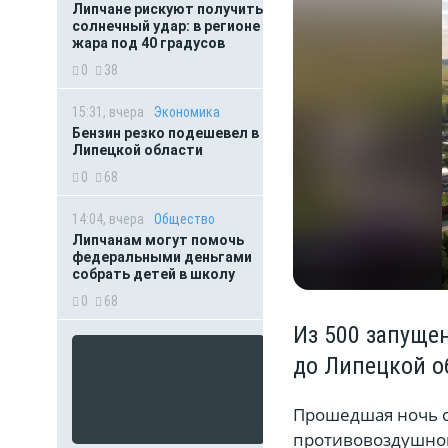
Липчане рискуют получить
солнечный удар: в регионе
жара под 40 градусов
0
38
15:31, вчера
Экономика
Бензин резко подешевел в
Липецкой области
0
68
14:04, вчера
Общество
Липчанам могут помочь
федеральными деньгами
собрать детей в школу
0
68
Из 500 запуще
до Липецкой о
Прошедшая ночь с
противовоздушно