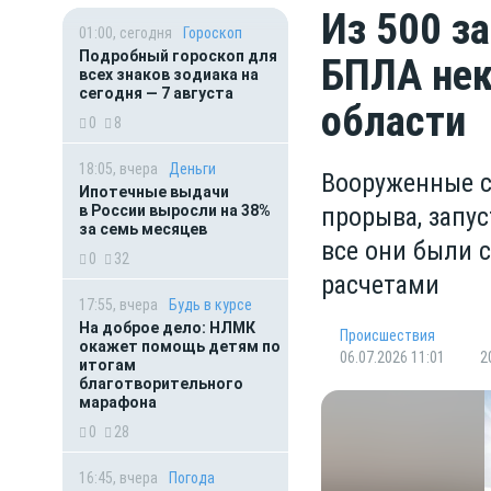
Из 500 з
01:00, сегодня
Гороскоп
Подробный гороскоп для
БПЛА нек
всех знаков зодиака на
сегодня — 7 августа
области
0
8
18:05, вчера
Деньги
Вооруженные 
Ипотечные выдачи
в России выросли на 38%
прорыва, запу
за семь месяцев
все они были 
0
32
расчетами
17:55, вчера
Будь в курсе
На доброе дело: НЛМК
Происшествия
окажет помощь детям по
06.07.2026 11:01
2
итогам
благотворительного
марафона
0
28
16:45, вчера
Погода