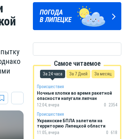
и
ЛИПЕЦКИЕ
ПОГОДА
ГОРОСКОП
РЕАЛИИ
кой
В ЛИПЕЦКЕ
НА КАЖДЫЙ ДЕНЬ
Новости Липецка и области
в Телеграм
опытку
однако
Самое читаемое
ыми
За 24 часа
За 7 Дней
За месяц
Происшествия
Ночные хлопки во время ракетной
опасности напугали липчан
12:04, вчера
0
2354
Происшествия
Украинские БПЛА залетели на
территорию Липецкой области
11:05, вчера
0
618