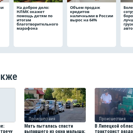
чи
На доброе дело:
Объем продаж
Боле
НЛМК окажет
кредитов
сот
помощь детям по
наличными в России
боро
итогам
вырос на 64%
лучш
благотворительного
груз
марафона
авт
акже
Происшествия
Происшествия
е:
Мать пыталась спасти
В Липецкой обла
стречу
выпавшего из окна малыша:
тракторист разд