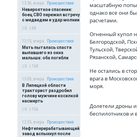
13:36, вчера
Происшествия
масштабную попыт
Невероятное спасение:
однако все они б
боец СВО пережил встречу
расчетами.
с медведем и удар молнии
0
68
Огненный купол на
Белгородской, Пск
13:15, вчера
Происшествия
Мать пыталась спасти
Тульской, Тверско
выпавшего из окна
Рязанской, Самарс
малыша: оба погибли
0
168
Не остались в сто
врага в Московско
13:05, вчера
Происшествия
моря.
В Липецкой области
тракторист раздробил
голову мужчине косилкой
насмерть
Долетели дроны и
0
156
беспилотников и 
12:55, вчера
Происшествия
Нефтеперерабатывающий
завод вспыхнул после