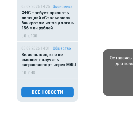
05.08.2026 14:25
Экономика
ФНС требует признать
липецкий «Стальсоюз»
банкротом из-за долга в
156 млн рублей
0
130
05.08.2026 14:01
Общество
Выяснилось, кто не
Оставаясь 
сможет получить
для пов
загранпаспорт через МФЦ
0
48
05.08.2026 13:23
Дети
Маленьким липчанам
ВСЕ НОВОСТИ
добавили 6 рублей на
питание в детских садах
0
126
05.08.2026 12:15
Спорт
Легенды спорта требуют