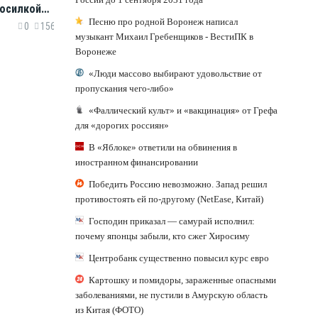
косилкой
Песню про родной Воронеж написал
0
156
музыкант Михаил Гребенщиков - ВестиПК в
Воронеже
«Люди массово выбирают удовольствие от
пропускания чего-либо»
«Фаллический культ» и «вакцинация» от Грефа
для «дорогих россиян»
В «Яблоке» ответили на обвинения в
иностранном финансировании
Победить Россию невозможно. Запад решил
противостоять ей по-другому (NetEase, Китай)
Господин приказал — самурай исполнил:
почему японцы забыли, кто сжег Хиросиму
Центробанк существенно повысил курс евро
Картошку и помидоры, зараженные опасными
заболеваниями, не пустили в Амурскую область
из Китая (ФОТО)