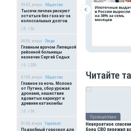
09:02, вчера
Общество
Ипотечные выда
Тысячи личпан рискуют
в России выросли
на 38% за семь
остаться без газа из-за
месяцев
колоссальных долгов
0
56
08:06, вчера
Люди
Главным врачом Липецкой
районной больницы
назначен Сергей Седых
0
206
Читайте т
07:00, вчера
Общество
Главное за ночь. Молоко
от Путина, сбор урожая
дронами, нашествие
ядовитых каракурт и
древние катакомбы
0
36
Происшествия
01:00, вчера
Гороскоп
Невероятное спасени
боец СВО пережил в
Подробный гороскоп для