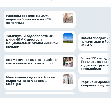
На доброе дело: 
Расходы россиян на ЗОЖ
помощь детям по
выросли более чем на 40%
благотворительн
за полгода
Замкнутый водооборотный
Объем продаж кр
цикл НЛМК удостоен
наличными в Рос
национальной экологической
на 64%
премии
Более 130 сотруд
Ежемесячная смена кешбэка:
боролись за зван
как меняются траты и спрос
водителя грузово
автомобиля
Ипотечные выдачи в России
выросли на 38% за семь
Рефинансировани
месяцев
в первом полугоди