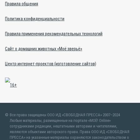
Правила общения
Политика конфиденциальности
Правила применения рекомендательных технологий
Сайт о домашних животных «Моё зверьё»
Центр интернет-проектов (изготовление сайтов)
Все права защищены ООО ИД «СВОБОДНАЯ ПРЕССА» 2007–2024
Любые материалы, размещенные на портале «МОЁ! Online»
сотрудниками редакции, нештатными авторами и читателями,
являются объектами авторского права. Права ООО ИД «СВОБОДНАЯ
ПРЕССА» на указанные материалы охраняются законодательством о