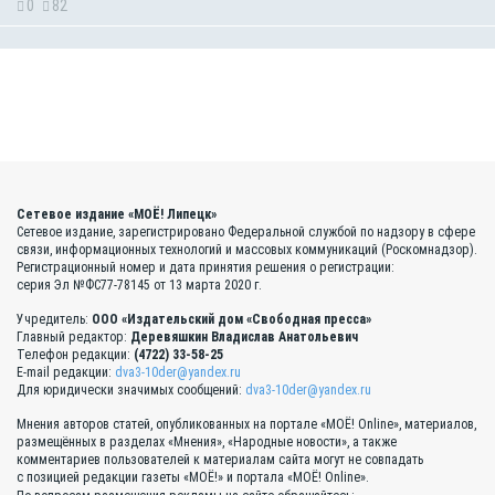
0
82
Сетевое издание «МОЁ! Липецк»
Сетевое издание, зарегистрировано Федеральной службой по надзору в сфере
связи, информационных технологий и массовых коммуникаций (Роскомнадзор).
Регистрационный номер и дата принятия решения о регистрации:
серия Эл №ФС77-78145 от 13 марта 2020 г.
Учредитель:
ООО «Издательский дом «Свободная пресса»
Главный редактор:
Деревяшкин Владислав Анатольевич
Телефон редакции:
(4722) 33-58-25
E-mail редакции:
dva3-10der@yandex.ru
Для юридически значимых сообщений:
dva3-10der@yandex.ru
Мнения авторов статей, опубликованных на портале «МОЁ! Online», материалов,
размещённых в разделах «Мнения», «Народные новости», а также
комментариев пользователей к материалам сайта могут не совпадать
с позицией редакции газеты «МОЁ!» и портала «МОЁ! Online».