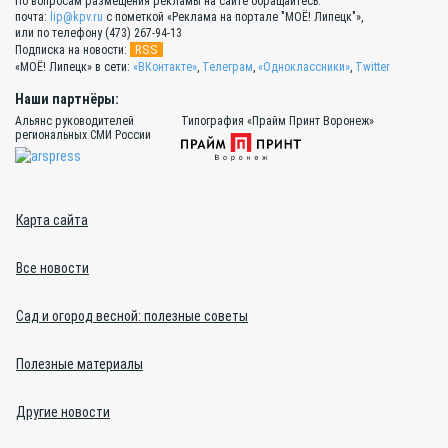
По вопросам размещения рекламы на сайте обращайтесь:
почта:
lip@kpv.ru
с пометкой «Реклама на портале "МОЁ! Липецк"»,
или по телефону (473) 267-94-13
RSS
Подписка на новости:
«МОЁ! Липецк» в сети:
«ВКонтакте»
,
Телеграм
,
«Одноклассники»
,
Twitter
Наши партнёры:
Альянс руководителей
Типография «Прайм Принт Воронеж»
региональных СМИ России
Карта сайта
Все новости
Сад и огород весной: полезные советы
Полезные материалы
Другие новости