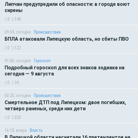
Липчан предупредили об опасности: в городе воют
сирены
0
148
09:59, сегодня
Происшествия
БПЛА атаковали Липецкую область, но сбиты ПВО
0
122
01:00, сегодня
Гороскоп
Подробный гороскоп для всех знаков зодиака на
сегодня — 9 августа
0
34
00:20, сегодня
Происшествия
Смертельное ДТП под Липецком: двое погибших,
четверо раненых, среди них дети
0
220
16:18, вчера
Власть
В Липецкой области насчитали 16 претендентов на