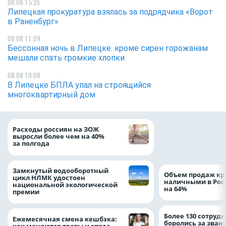
08.08 15:26
Липецкая прокуратура взялась за подрядчика «Ворот
в Раненбург»
08.08 11:09
Бессонная ночь в Липецке: кроме сирен горожанам
мешали спать громкие хлопки
08.08 10:08
В Липецке БПЛА упал на строящийся
многоквартирный дом
На доброе дело: 
Расходы россиян на ЗОЖ
помощь детям по
выросли более чем на 40%
благотворительн
за полгода
Замкнутый водооборотный
Объем продаж кр
цикл НЛМК удостоен
наличными в Рос
национальной экологической
на 64%
премии
Более 130 сотруд
Ежемесячная смена кешбэка:
боролись за зван
как меняются траты и спрос