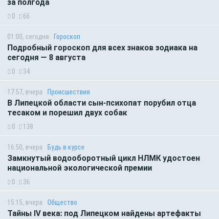
за полгода
0
66
01:00, сегодня
Гороскоп
Подробный гороскоп для всех знаков зодиака на
сегодня — 8 августа
0
34
17:57, вчера
Происшествия
В Липецкой области сын-психопат порубил отца
тесаком и порешил двух собак
0
138
16:50, вчера
Будь в курсе
Замкнутый водооборотный цикл НЛМК удостоен
национальной экологической премии
0
36
15:15, вчера
Общество
Тайны IV века: под Липецком найдены артефакты