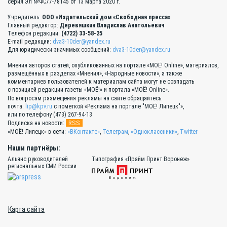
серия Эл №ФС77-78145 от 13 марта 2020 г.
Учредитель:
ООО «Издательский дом «Свободная пресса»
Главный редактор:
Деревяшкин Владислав Анатольевич
Телефон редакции:
(4722) 33-58-25
E-mail редакции:
dva3-10der@yandex.ru
Для юридически значимых сообщений:
dva3-10der@yandex.ru
Мнения авторов статей, опубликованных на портале «МОЁ! Online», материалов,
размещённых в разделах «Мнения», «Народные новости», а также
комментариев пользователей к материалам сайта могут не совпадать
с позицией редакции газеты «МОЁ!» и портала «МОЁ! Online».
По вопросам размещения рекламы на сайте обращайтесь:
почта:
lip@kpv.ru
с пометкой «Реклама на портале "МОЁ! Липецк"»,
или по телефону (473) 267-94-13
RSS
Подписка на новости:
«МОЁ! Липецк» в сети:
«ВКонтакте»
,
Телеграм
,
«Одноклассники»
,
Twitter
Наши партнёры:
Альянс руководителей
Типография «Прайм Принт Воронеж»
региональных СМИ России
Карта сайта