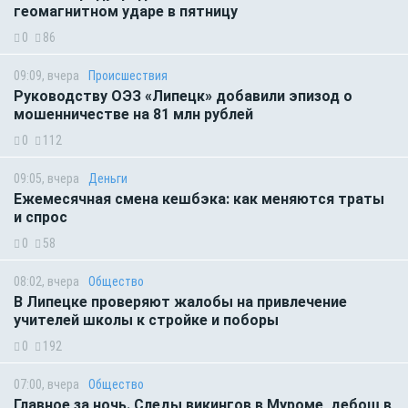
геомагнитном ударе в пятницу
0
86
09:09, вчера
Происшествия
Руководству ОЭЗ «Липецк» добавили эпизод о
мошенничестве на 81 млн рублей
0
112
09:05, вчера
Деньги
Ежемесячная смена кешбэка: как меняются траты
и спрос
0
58
08:02, вчера
Общество
В Липецке проверяют жалобы на привлечение
учителей школы к стройке и поборы
0
192
07:00, вчера
Общество
Главное за ночь. Следы викингов в Муроме, дебош в