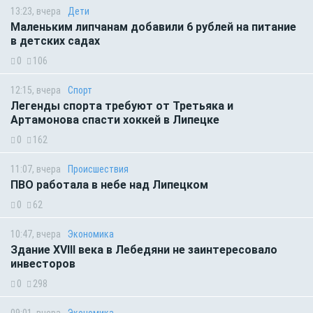
13:23, вчера
Дети
Маленьким липчанам добавили 6 рублей на питание
в детских садах
0
106
12:15, вчера
Спорт
Легенды спорта требуют от Третьяка и
Артамонова спасти хоккей в Липецке
0
162
11:07, вчера
Происшествия
ПВО работала в небе над Липецком
0
62
10:47, вчера
Экономика
Здание XVIII века в Лебедяни не заинтересовало
инвесторов
0
298