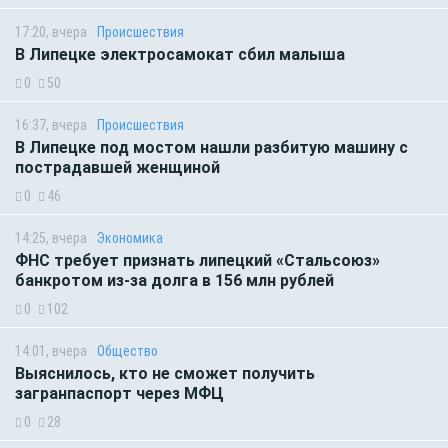
17:20, вчера
Происшествия
В Липецке электросамокат сбил малыша
0
50
16:37, вчера
Происшествия
В Липецке под мостом нашли разбитую машину с
пострадавшей женщиной
0
46
14:25, вчера
Экономика
ФНС требует признать липецкий «Стальсоюз»
банкротом из-за долга в 156 млн рублей
0
102
14:01, вчера
Общество
Выяснилось, кто не сможет получить
загранпаспорт через МФЦ
0
28