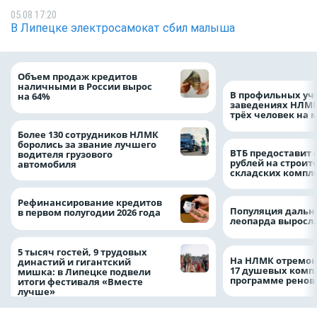
05.08 17:20
В Липецке электросамокат сбил малыша
Объем продаж кредитов
наличными в России вырос
В профильных уч
на 64%
заведениях НЛМК
трёх человек на 
Более 130 сотрудников НЛМК
боролись за звание лучшего
ВТБ предоставит 
водителя грузового
рублей на строит
автомобиля
складских компл
Рефинансирование кредитов
Популяция дальн
в первом полугодии 2026 года
леопарда выросла
5 тысяч гостей, 9 трудовых
На НЛМК отремон
династий и гигантский
17 душевых комп
мишка: в Липецке подвели
программе рено
итоги фестиваля «Вместе
лучше»