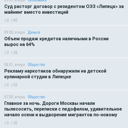
09:01, вчера
Экономика
Суд расторг договор с резидентом ОЭЗ «Липецк» за
майнинг вместо инвестиций
0
80
09:00, вчера
Деньги
Объем продаж кредитов наличными в России
вырос на 64%
0
38
08:01, вчера
Общество
Рекламу наркотиков обнаружили на детской
кулинарной студии в Липецке
0
50
07:00, вчера
Общество
Главное за ночь. Дороги Москвы начали
пылесосить, переписки с педофилом, удивительное
начало осени и выдворение мигрантов по-новому
0
42