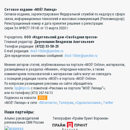
Сетевое издание «МОЁ! Липецк»
Сетевое издание, зарегистрировано Федеральной службой по надзору в сфере
связи, информационных технологий и массовых коммуникаций (Роскомнадзор).
Регистрационный номер и дата принятия решения о регистрации:
серия Эл №ФС77-78145 от 13 марта 2020 г.
Учредитель:
ООО «Издательский дом «Свободная пресса»
Главный редактор:
Деревяшкин Владислав Анатольевич
Телефон редакции:
(4722) 33-58-25
E-mail редакции:
dva3-10der@yandex.ru
Для юридически значимых сообщений:
dva3-10der@yandex.ru
Мнения авторов статей, опубликованных на портале «МОЁ! Online», материалов,
размещённых в разделах «Мнения», «Народные новости», а также
комментариев пользователей к материалам сайта могут не совпадать
с позицией редакции газеты «МОЁ!» и портала «МОЁ! Online».
По вопросам размещения рекламы на сайте обращайтесь:
почта:
lip@kpv.ru
с пометкой «Реклама на портале "МОЁ! Липецк"»,
или по телефону (473) 267-94-13
RSS
Подписка на новости:
«МОЁ! Липецк» в сети:
«ВКонтакте»
,
Телеграм
,
«Одноклассники»
,
Twitter
Наши партнёры:
Альянс руководителей
Типография «Прайм Принт Воронеж»
региональных СМИ России