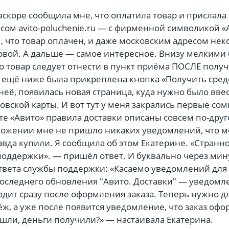
скоре сообщила мне, что оплатила товар и прислала
есом avito-poluchenie.ru — с фирменной символикой «
 что товар оплачен, и даже московским адресом нек
вой. А дальше — самое интересное. Внизу мелкими
о товар следует отнести в пункт приёма ПОСЛЕ полу
 а ещё ниже была прикреплена кнопка «Получить сред
 неё, появилась новая страница, куда нужно было вве
вской карты. И вот тут у меня закрались первые со
те «Авито» правила доставки описаны совсем по-друг
иложении мне не пришло никаких уведомлений, что 
вда купили. Я сообщила об этом Екатерине. «Странно
поддержки». — пришёл ответ. И буквально через мин
твета службы поддержки: «Касаемо уведомлений для
последнего обновления "Авито. Доставки" — уведомл
дит сразу после оформления заказа. Теперь нужно д
ж, а уже после появится уведомление, что заказ офо
шли, деньги получили?» — настаивала Екатерина.