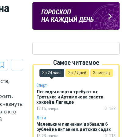
на
ЛИПЕЦКИЕ
ПОГОДА
ГОРОСКОП
РЕАЛИИ
В ЛИПЕЦКЕ
НА КАЖДЫЙ ДЕНЬ
Новости Липецка и области
в Телеграм
Самое читаемое
За 24 часа
За 7 Дней
За месяц
ств,
Спорт
Легенды спорта требуют от
ожить
Третьяка и Артамонова спасти
хоккей в Липецке
исчезнуть
12:15, вчера
0
168
ло кто
Дети
В
Маленьким липчанам добавили 6
рублей на питание в детских садах
13:23, вчера
0
118