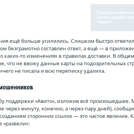
Подделка официа
ответа службы п
"Авито"
ения ещё больше усилились. Слишком быстро ответил
ом безграмотно составлен ответ, а ещё — в приложе
 о каких-то изменениях в правилах доставки. В общем
е, что не ввожу данные карты на подозрительных ст
чего не писала и всю переписку удалила.
 мошенников
жбу поддержки «Авито», изложив всё произошедшее. 
не через минуту, конечно, а через пару дней), сообщив
озданием сторонних ссылок — это частое явление. К
е «развели»: