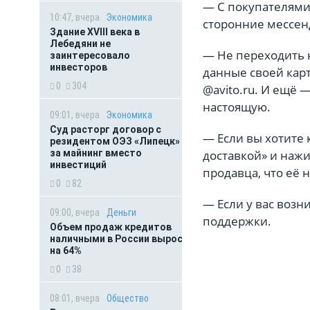
— С покупателями 
10:47, вчера
Экономика
сторонние мессе
Здание XVIII века в
Лебедяни не
— Не переходить 
заинтересовало
инвесторов
данные своей карт
0
304
@avito.ru. И ещё 
настоящую.
09:01, вчера
Экономика
Суд расторг договор с
— Если вы хотите 
резидентом ОЭЗ «Липецк»
за майнинг вместо
доставкой» и нажи
инвестиций
продавца, что её 
0
82
— Если у вас возн
09:00, вчера
Деньги
поддержки.
Объем продаж кредитов
наличными в России вырос
на 64%
0
38
08:01, вчера
Общество