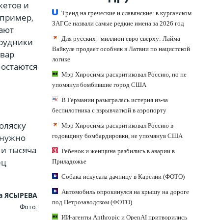
жетов и
Тренд на греческие и славянские: в курганском
апример,
ЗАГСе назвали самые редкие имена за 2026 год
щают
Для русских - миллион евро сверху: Лайма
трудники
Вайкуле продает особняк в Латвии по нацистской
овар
логике
 остаются
Мэр Хиросимы раскритиковал Россию, но не
упомянул бомбившие город США
В Германии разыгралась истерия из-за
беспилотника с взрывчаткой в аэропорту
.
оляску
Мэр Хиросимы раскритиковал Россию в
 нужно
годовщину бомбардировки, не упомянув США
 и тысяча
Ребенок и женщина разбились в аварии в
ец
Приладожье
Собака искусала дачницу в Карелии (ФОТО)
Автомобиль опрокинулся на крышу на дороге
а ЯСЫРЕВА
под Петрозаводском (ФОТО)
Фото:
ИИ-агенты Anthropic и OpenAI притворились