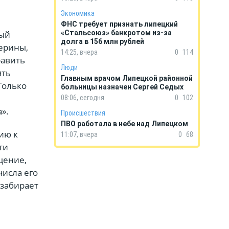
Экономика
ФНС требует признать липецкий
ный
«Стальсоюз» банкротом из-за
долга в 156 млн рублей
ерины,
14:25, вчера
0
114
равить
Люди
ять
Главным врачом Липецкой районной
Только
больницы назначен Сергей Седых
08:06, сегодня
0
102
».
Происшествия
ПВО работала в небе над Липецком
ию к
11:07, вчера
0
68
ти
щение,
числа его
 забирает
.