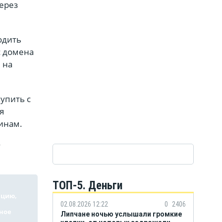
ерез
одить
с домена
 на
купить с
я
чинам.
у
ТОП-5. Деньги
ацию,
02.08.2026 12:22
0
2406
ное
Липчане ночью услышали громкие