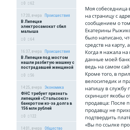
0
62
Моя собеседница в
на страницу с адр
17:20, вчера
Происшествия
В Липецке
сообщением о том,
электросамокат сбил
Екатерины Рыжико
малыша
было написано, чт
0
64
средств на карту,
Когда я нажала на
16:37, вчера
Происшествия
В Липецке под мостом
данные моей банко
нашли разбитую машину с
ведь на самом сай
пострадавшей женщиной
Кроме того, в пр
0
56
велосипедик и пра
14:25, вчера
Экономика
напишу в службу 
ФНС требует признать
скриншот якобы о
липецкий «Стальсоюз»
продавца: После 
банкротом из-за долга в
156 млн рублей
продавцу не прихо
0
122
подтвердить платё
«Вы по ссылке про
14:01, вчера
Общество