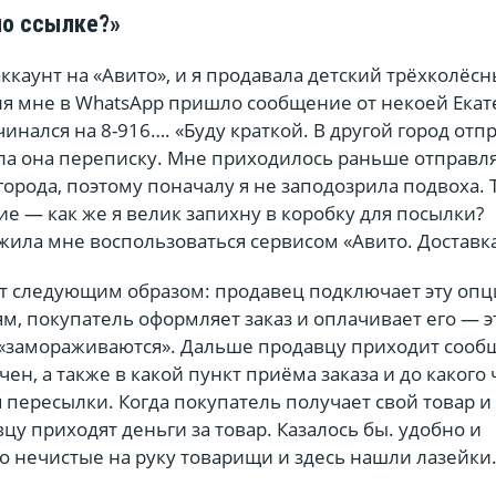
по ссылке?»
аккаунт на «Авито», и я продавала детский трёхколёс
ля мне в WhatsApp пришло сообщение от некоей Екат
инался на 8-916…. «Буду краткой. В другой город отп
ла она переписку. Мне приходилось раньше отправл
города, поэтому поначалу я не заподозрила подвоха. 
е — как же я велик запихну в коробку для посылки?
ила мне воспользоваться сервисом «Авито. Доставка
ет следующим образом: продавец подключает эту опц
, покупатель оформляет заказ и оплачивает его — э
«замораживаются». Дальше продавцу приходит сооб
чен, а также в какой пункт приёма заказа и до какого 
 пересылки. Когда покупатель получает свой товар и
вцу приходят деньги за товар. Казалось бы. удобно и
о нечистые на руку товарищи и здесь нашли лазейки