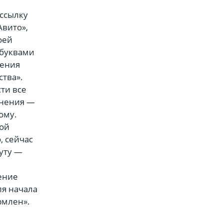
 ссылку
Авито»,
оей
 буквами
чения
ства».
сти все
мнения —
ому.
мой
, сейчас
уту —
ение
ля начала
рмлен».