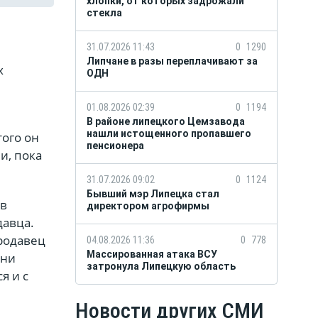
хлопки, от которых задрожали
стекла
31.07.2026 11:43
0
1290
Липчане в разы переплачивают за
х
ОДН
01.08.2026 02:39
0
1194
В районе липецкого Цемзавода
нашли истощенного пропавшего
того он
пенсионера
и, пока
31.07.2026 09:02
0
1124
Бывший мэр Липецка стал
ов
директором агрофирмы
давца.
родавец
04.08.2026 11:36
0
778
Массированная атака ВСУ
они
затронула Липецкую область
я и с
Новости других СМИ