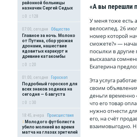
районной больницы
«А вы перешли 
назначен Сергей Седых
0
128
У меня тоже есть 
велосипед. 26 ию
07:00, сегодня
Общество
номер которой нач
Главное за ночь. Молоко
от Путина, сбор урожая
сможете?» — нача
дронами, нашествие
посылки в другие 
ядовитых каракурт и
древние катакомбы
высказала сомнени
0
20
Екатерина предлож
01:00, сегодня
Гороскоп
Эта услуга работа
Подробный гороскоп для
своим объявлениям
всех знаков зодиака на
сегодня — 6 августа
деньги временно 
что его товар опла
0
30
нужно отнести для
18:45, вчера
Происшествия
его, на счёт прода
Молодого футболиста
взаимовыгодно. Н
убило молнией во время
матча на глазах зрителей