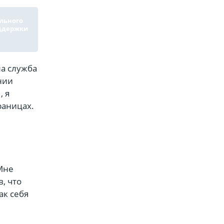
льного
оддержки
а служба
нии
, я
раницах.
Мне
, что
ак себя