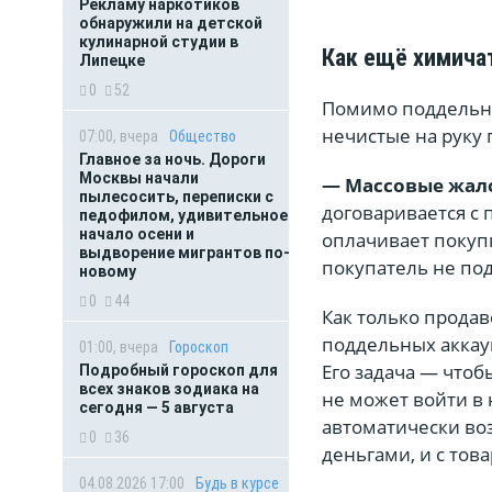
Рекламу наркотиков
обнаружили на детской
кулинарной студии в
Как ещё химича
Липецке
0
52
Помимо поддельны
нечистые на руку 
07:00, вчера
Общество
Главное за ночь. Дороги
Москвы начали
— Массовые жало
пылесосить, переписки с
договаривается с 
педофилом, удивительное
начало осени и
оплачивает покупк
выдворение мигрантов по-
покупатель не под
новому
0
44
Как только продав
поддельных аккау
01:00, вчера
Гороскоп
Его задача — что
Подробный гороскоп для
всех знаков зодиака на
не может войти в 
сегодня — 5 августа
автоматически воз
0
36
деньгами, и с тов
04.08.2026 17:00
Будь в курсе