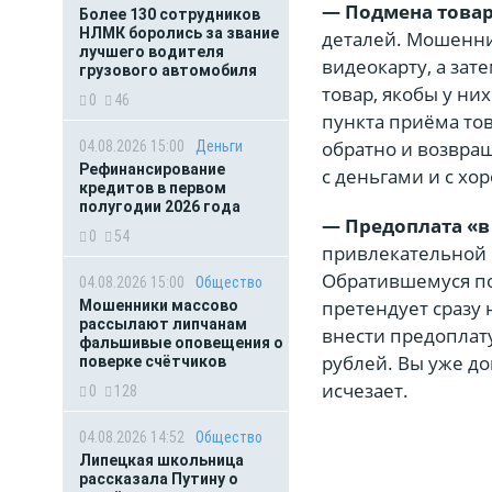
— Подмена това
Более 130 сотрудников
НЛМК боролись за звание
деталей. Мошенни
лучшего водителя
видеокарту, а зат
грузового автомобиля
товар, якобы у ни
0
46
пункта приёма то
обратно и возвра
04.08.2026 15:00
Деньги
Рефинансирование
с деньгами и с хо
кредитов в первом
полугодии 2026 года
— Предоплата «в
0
54
привлекательной 
Обратившемуся по
04.08.2026 15:00
Общество
претендует сразу 
Мошенники массово
рассылают липчанам
внести предоплату
фальшивые оповещения о
рублей. Вы уже до
поверке счётчиков
исчезает.
0
128
04.08.2026 14:52
Общество
Липецкая школьница
рассказала Путину о