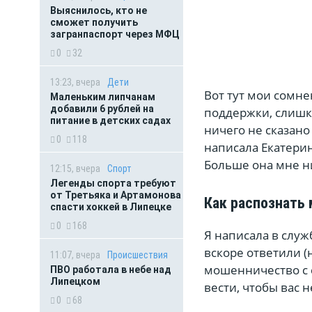
Выяснилось, кто не
сможет получить
загранпаспорт через МФЦ
0
32
13:23, вчера
Дети
Вот тут мои сомн
Маленьким липчанам
добавили 6 рублей на
поддержки, слишк
питание в детских садах
ничего не сказано
0
118
написала Екатерин
Больше она мне ни
12:15, вчера
Спорт
Легенды спорта требуют
от Третьяка и Артамонова
Как распознать
спасти хоккей в Липецке
0
168
Я написала в слу
вскоре ответили (
11:07, вчера
Происшествия
мошенничество с с
ПВО работала в небе над
Липецком
вести, чтобы вас н
0
68