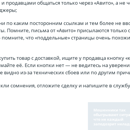
и продавцами общаться только через «Авито», а не ч
нджеры;
ни по каким посторонним ссылкам и тем более не вв
ы. Помните, письма от «Авито» присылаются только 
— помните, что «поддельные» страницы очень похожи
купить товар с доставкой, ищите у продавца кнопку «
майте её. Если кнопки нет — не ведитесь на уверени
не видно из-за технических сбоев или по другим при
икли сомнения, отложите сделку и напишите в служб
Мошенники так
обыгрывают ситу
что не каждый
заподозрит нелад