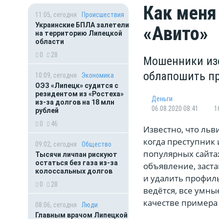
Как меня
11:05, сегодня
Происшествия
Украинские БПЛА залетели
«Авито»
на территорию Липецкой
области
0
28
Мошенники изо
облапошить пр
10:09, сегодня
Экономика
ОЭЗ «Липецк» судится с
резидентом из «Ростеха»
Деньги
из-за долгов на 18 млн
06.08.2020 08:41
1
рублей
0
46
Известно, что ль
когда преступник 
09:02, сегодня
Общество
популярных сайта
Тысячи личпан рискуют
остаться без газа из-за
объявление, заста
колоссальных долгов
и удалить профиль
0
28
ведётся, все умны
качестве примера
08:06, сегодня
Люди
Главным врачом Липецкой