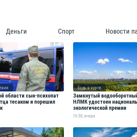
Деньги
Спорт
Новости п
твия
Будь в курсе
ой области сын-психопат
Замкнутый водооборотны
отца тесаком и порешил
НЛМК удостоен национал
ак
экологической премии
16:50, вчера