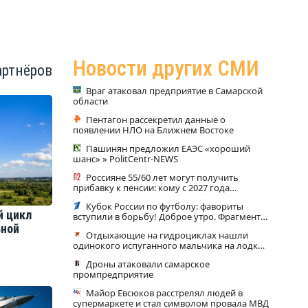
Новости других СМИ
артнёров
Враг атаковал предприятие в Самарской
области
Пентагон рассекретил данные о
появлении НЛО на Ближнем Востоке
Пашинян предложил ЕАЭС «хороший
шанс» » PolitCentr-NEWS
Россияне 55/60 лет могут получить
прибавку к пенсии: кому с 2027 года
начислят несколько тысяч рублей
Кубок России по футболу: фавориты
й цикл
вступили в борьбу! Доброе утро. Фрагмент
выпуска от 07.08.2026
ьной
Отдыхающие на гидроциклах нашли
одинокого испуганного мальчика на лодке:
он рассказал, что его папа нырнул и пропал
Дроны атаковали самарское
промпредприятие
Майор Евсюков расстрелял людей в
супермаркете и стал символом провала МВД