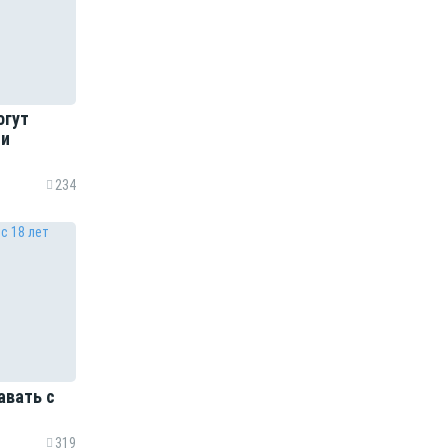
огут
чи
234
авать с
319