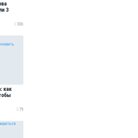
ова
ли 3
306
: как
чтобы
79