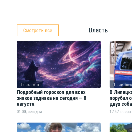
Власть
Смотреть все
Гороскоп
Происшес
Подробный гороскоп для всех
В Липецк
знаков зодиака на сегодня — 8
порубил 
августа
двух соб
01:00, сегодня
17:57, вчера