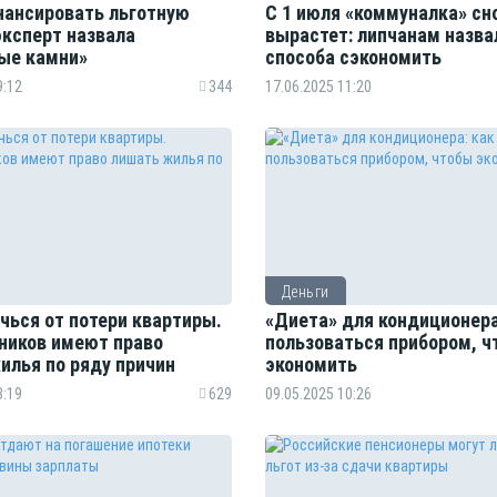
нансировать льготную
С 1 июля «коммуналка» сн
эксперт назвала
вырастет: липчанам назва
ые камни»
способа сэкономить
9:12
344
17.06.2025 11:20
Деньги
чься от потери квартиры.
«Диета» для кондиционера
ников имеют право
пользоваться прибором, 
илья по ряду причин
экономить
3:19
629
09.05.2025 10:26