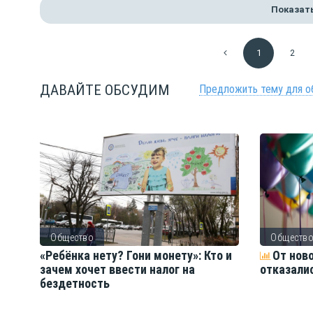
Показат
1
2
ДАВАЙТЕ ОБСУДИМ
Предложить тему для о
Общество
Обществ
ть
«Ребёнка нету? Гони монету»: Кто и
От нов
зачем хочет ввести налог на
отказали
бездетность