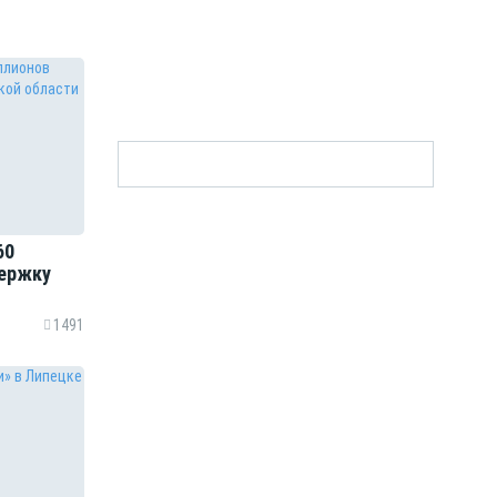
60
держку
1491