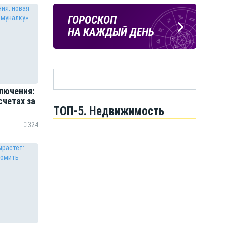
ЛИПЕЦКИЕ
ПОГОДА
ГОРОСКОП
РЕАЛИИ
В ЛИПЕЦКЕ
НА КАЖДЫЙ ДЕНЬ
Новости Липецка и области
в Телеграм
ключения:
счетах за
ТОП-5. Недвижимость
324