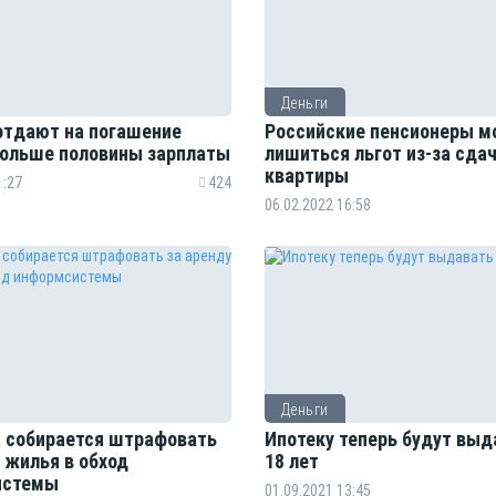
Деньги
отдают на погашение
Российские пенсионеры м
больше половины зарплаты
лишиться льгот из-за сда
квартиры
1:27
424
06.02.2022 16:58
Деньги
 собирается штрафовать
Ипотеку теперь будут выд
 жилья в обход
18 лет
истемы
01.09.2021 13:45