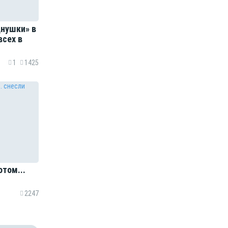
днушки» в
всех в
1
1425
отом...
2247