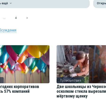
ь ещё
Откры
...
4
бсуждения
о
Происшествия
огодних корпоративов
Две школьницы из Черноз
сь 57% компаний
осколком стекла вырезал
мёртвому щенку