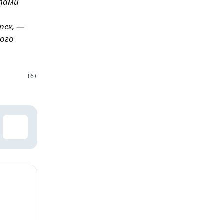
атами
пех, —
ого
16+