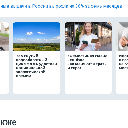
ные выдачи в России выросли на 38% за семь месяцев
Замкнутый
Ежемесячная смена
Ипо
водооборотный
кешбэка:
в Ро
цикл НЛМК удостоен
как меняются траты
на 3
национальной
и спрос
мес
экологической
премии
акже