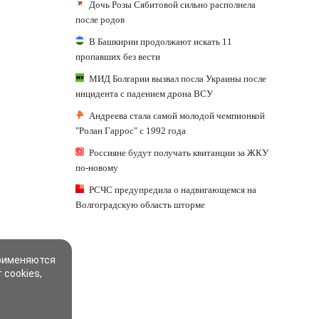
Дочь Розы Сябитовой сильно располнела
после родов
В Башкирии продолжают искать 11
пропавших без вести
МИД Болгарии вызвал посла Украины после
инцидента с падением дрона ВСУ
Андреева стала самой молодой чемпионкой
"Ролан Гаррос" с 1992 года
Россияне будут получать квитанции за ЖКУ
по-новому
РСЧС предупредила о надвигающемся на
Волгоградскую область шторме
применяются
 cookies,