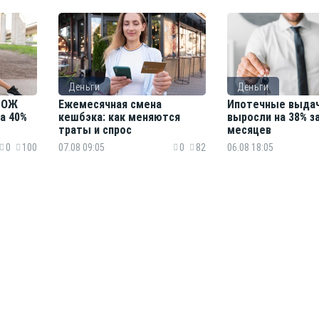
Деньги
Деньги
 ЗОЖ
Ежемесячная смена
Ипотечные выдач
а 40%
кешбэка: как меняются
выросли на 38% з
траты и спрос
месяцев
0
100
07.08 09:05
0
82
06.08 18:05