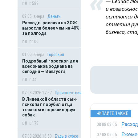
— Сейчас лю
0
588
и возможнос
остаются де
09:05, вчера
Деньги
Расходы россиян на ЗОЖ
отметил ру
выросли более чем на 40%
бизнеса, ст
за полгода
0
100
01:00, вчера
Гороскоп
Подробный гороскоп для
всех знаков зодиака на
сегодня — 8 августа
0
44
07.08.2026 17:57
Происшествия
В Липецкой области сын-
психопат порубил отца
тесаком и порешил двух
ЧИТАЙТЕ ТАКЖЕ
собак
0
178
Расход
08.08 09:05
Ежемес
07.08 09:05
07.08.2026 16:50
Будь в курсе