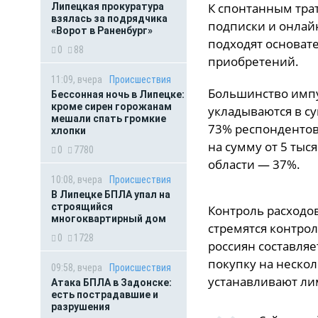
К спонтанным тра
Липецкая прокуратура
взялась за подрядчика
подписки и онлайн
«Ворот в Раненбург»
подходят основат
0
88
приобретений.
11:09, вчера
Происшествия
Большинство импу
Бессонная ночь в Липецке:
кроме сирен горожанам
укладываются в су
мешали спать громкие
73% респондентов.
хлопки
на сумму от 5 тыс
0
7780
области — 37%.
10:08, вчера
Происшествия
В Липецке БПЛА упал на
строящийся
Контроль расходо
многоквартирный дом
стремятся контрол
0
1728
россиян составляе
покупку на нескол
09:58, вчера
Происшествия
устанавливают ли
Атака БПЛА в Задонске:
есть пострадавшие и
разрушения