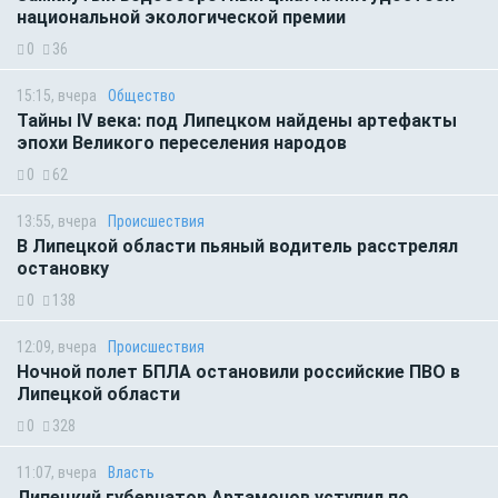
национальной экологической премии
0
36
15:15, вчера
Общество
Тайны IV века: под Липецком найдены артефакты
эпохи Великого переселения народов
0
62
13:55, вчера
Происшествия
В Липецкой области пьяный водитель расстрелял
остановку
0
138
12:09, вчера
Происшествия
Ночной полет БПЛА остановили российские ПВО в
Липецкой области
0
328
11:07, вчера
Власть
Липецкий губернатор Артамонов уступил по