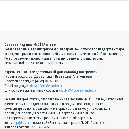
Сетевое издание «МОЁ! Липецк»
Сетевое издание, зарегистрировано Федеральной службой по надзору в сфере
связи, информационных технологий и массовых коммуникаций (Роскомнадзор).
Регистрационный номер и дата принятия решения о регистрации:
серия Эл №ФС77-78145 от 13 марта 2020 г.
Учредитель:
ООО «Издательский дом «Свободная пресса»
Главный редактор:
Деревяшкин Владислав Анатольевич
Телефон редакции:
(4722) 33-58-25
E-mail редакции:
dva3-10der@yandex.ru
Для юридически значимых сообщений:
dva3-10der@yandex.ru
Мнения авторов статей, опубликованных на портале «МОЁ! Online», материалов,
размещённых в разделах «Мнения», «Народные новости», а также
комментариев пользователей к материалам сайта могут не совпадать
с позицией редакции газеты «МОЁ!» и портала «МОЁ! Online».
По вопросам размещения рекламы на сайте обращайтесь:
почта:
lip@kpv.ru
с пометкой «Реклама на портале "МОЁ! Липецк"»,
или по телефону (473) 267-94-13