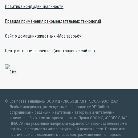
Политика конфиденциальности
Правила применения рекомендательных технологий
Сайт о домашних животных «Моё зверьё»
Центр интернет-проектов (изготовление сайтов)
Все права защищены ООО ИД «СВОБОДНАЯ ПРЕССА» 2007–2024
Любые материалы, размещенные на портале «МОЁ! Online»
сотрудниками редакции, нештатными авторами и читателями,
являются объектами авторского права. Права ООО ИД «СВОБОДНАЯ
ПРЕССА» на указанные материалы охраняются законодательством о
правах на результаты интеллектуальной деятельности. Полное или
частичное использование материалов, размещенных на портале