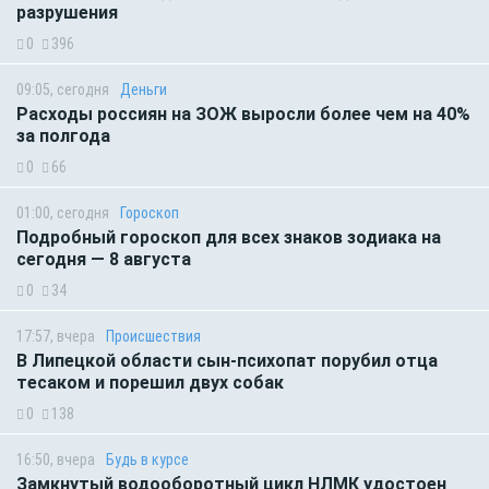
разрушения
0
396
09:05, сегодня
Деньги
Расходы россиян на ЗОЖ выросли более чем на 40%
за полгода
0
66
01:00, сегодня
Гороскоп
Подробный гороскоп для всех знаков зодиака на
сегодня — 8 августа
0
34
17:57, вчера
Происшествия
В Липецкой области сын-психопат порубил отца
тесаком и порешил двух собак
0
138
16:50, вчера
Будь в курсе
Замкнутый водооборотный цикл НЛМК удостоен