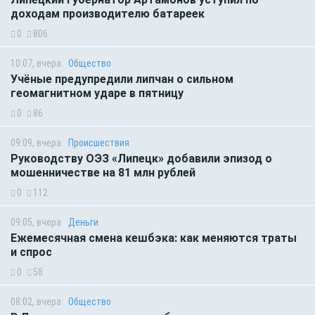
доходам производителю батареек
0
806
10:07, вчера
Общество
Учёные предупредили липчан о сильном
геомагнитном ударе в пятницу
0
86
09:09, вчера
Происшествия
Руководству ОЭЗ «Липецк» добавили эпизод о
мошенничестве на 81 млн рублей
0
112
09:05, вчера
Деньги
Ежемесячная смена кешбэка: как меняются траты
и спрос
0
58
08:02, вчера
Общество