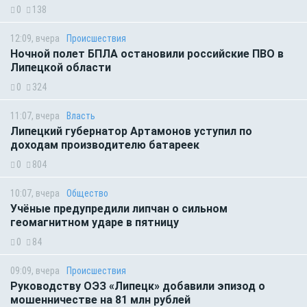
0
138
12:09, вчера
Происшествия
Ночной полет БПЛА остановили российские ПВО в
Липецкой области
0
324
11:07, вчера
Власть
Липецкий губернатор Артамонов уступил по
доходам производителю батареек
0
804
10:07, вчера
Общество
Учёные предупредили липчан о сильном
геомагнитном ударе в пятницу
0
84
09:09, вчера
Происшествия
Руководству ОЭЗ «Липецк» добавили эпизод о
мошенничестве на 81 млн рублей