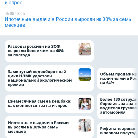
и спрос
06.08 18:05
Ипотечные выдачи в России выросли на 38% за семь
месяцев
На доброе дело: 
Расходы россиян на ЗОЖ
помощь детям по
выросли более чем на 40%
благотворительн
за полгода
Замкнутый водооборотный
Объем продаж кр
цикл НЛМК удостоен
наличными в Рос
национальной экологической
на 64%
премии
Более 130 сотруд
Ежемесячная смена кешбэка:
боролись за зван
как меняются траты и спрос
водителя грузово
автомобиля
Ипотечные выдачи в России
выросли на 38% за семь
Рефинансировани
месяцев
в первом полугоди