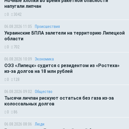
Ночные хлопки во время ракетной опасности
напугали липчан
0
3042
06.08.2026 11:05
Происшествия
Украинские БПЛА залетели на территорию Липецкой
области
0
702
06.08.2026 10:09
Экономика
ОЭЗ «Липецк» судится с резидентом из «Ростеха»
из-за долгов на 18 млн рублей
0
128
06.08.2026 09:02
Общество
Тысячи личпан рискуют остаться без газа из-за
колоссальных долгов
0
86
06.08.2026 08:06
Люди