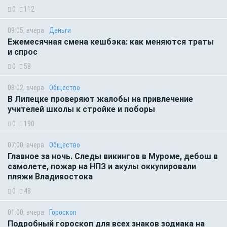
0
112
09:05, вчера
Деньги
Ежемесячная смена кешбэка: как меняются траты
и спрос
0
58
08:02, вчера
Общество
В Липецке проверяют жалобы на привлечение
учителей школы к стройке и поборы
0
190
07:00, вчера
Общество
Главное за ночь. Следы викингов в Муроме, дебош в
самолете, пожар на НПЗ и акулы оккупировали
пляжи Владивостока
0
48
01:00, вчера
Гороскоп
Подробный гороскоп для всех знаков зодиака на