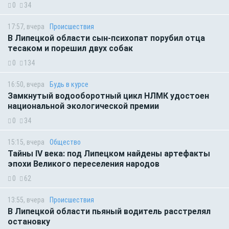
0
34
17:57, вчера
Происшествия
В Липецкой области сын-психопат порубил отца
тесаком и порешил двух собак
0
134
16:50, вчера
Будь в курсе
Замкнутый водооборотный цикл НЛМК удостоен
национальной экологической премии
0
34
15:15, вчера
Общество
Тайны IV века: под Липецком найдены артефакты
эпохи Великого переселения народов
0
62
13:55, вчера
Происшествия
В Липецкой области пьяный водитель расстрелял
остановку