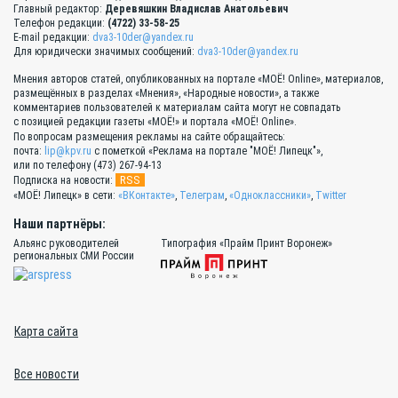
Главный редактор:
Деревяшкин Владислав Анатольевич
Телефон редакции:
(4722) 33-58-25
E-mail редакции:
dva3-10der@yandex.ru
Для юридически значимых сообщений:
dva3-10der@yandex.ru
Мнения авторов статей, опубликованных на портале «МОЁ! Online», материалов,
размещённых в разделах «Мнения», «Народные новости», а также
комментариев пользователей к материалам сайта могут не совпадать
с позицией редакции газеты «МОЁ!» и портала «МОЁ! Online».
По вопросам размещения рекламы на сайте обращайтесь:
почта:
lip@kpv.ru
с пометкой «Реклама на портале "МОЁ! Липецк"»,
или по телефону (473) 267-94-13
RSS
Подписка на новости:
«МОЁ! Липецк» в сети:
«ВКонтакте»
,
Телеграм
,
«Одноклассники»
,
Twitter
Наши партнёры:
Альянс руководителей
Типография «Прайм Принт Воронеж»
региональных СМИ России
Карта сайта
Все новости