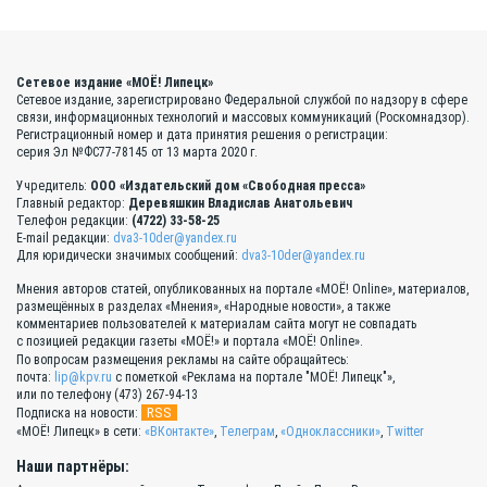
Сетевое издание «МОЁ! Липецк»
Сетевое издание, зарегистрировано Федеральной службой по надзору в сфере
связи, информационных технологий и массовых коммуникаций (Роскомнадзор).
Регистрационный номер и дата принятия решения о регистрации:
серия Эл №ФС77-78145 от 13 марта 2020 г.
Учредитель:
ООО «Издательский дом «Свободная пресса»
Главный редактор:
Деревяшкин Владислав Анатольевич
Телефон редакции:
(4722) 33-58-25
E-mail редакции:
dva3-10der@yandex.ru
Для юридически значимых сообщений:
dva3-10der@yandex.ru
Мнения авторов статей, опубликованных на портале «МОЁ! Online», материалов,
размещённых в разделах «Мнения», «Народные новости», а также
комментариев пользователей к материалам сайта могут не совпадать
с позицией редакции газеты «МОЁ!» и портала «МОЁ! Online».
По вопросам размещения рекламы на сайте обращайтесь:
почта:
lip@kpv.ru
с пометкой «Реклама на портале "МОЁ! Липецк"»,
или по телефону (473) 267-94-13
RSS
Подписка на новости:
«МОЁ! Липецк» в сети:
«ВКонтакте»
,
Телеграм
,
«Одноклассники»
,
Twitter
Наши партнёры: