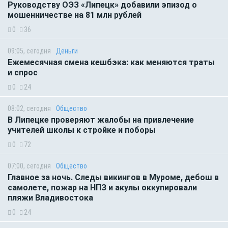
Руководству ОЭЗ «Липецк» добавили эпизод о
мошенничестве на 81 млн рублей
0
36
09:05, сегодня
Деньги
Ежемесячная смена кешбэка: как меняются траты
и спрос
0
24
08:02, сегодня
Общество
В Липецке проверяют жалобы на привлечение
учителей школы к стройке и поборы
0
72
07:00, сегодня
Общество
Главное за ночь. Следы викингов в Муроме, дебош в
самолете, пожар на НПЗ и акулы оккупировали
пляжи Владивостока
0
24