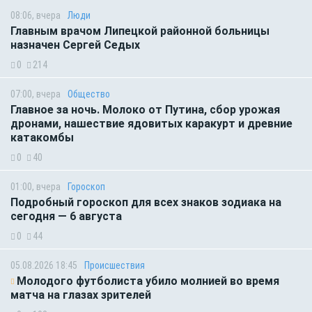
08:06, вчера
Люди
Главным врачом Липецкой районной больницы
назначен Сергей Седых
0
214
07:00, вчера
Общество
Главное за ночь. Молоко от Путина, сбор урожая
дронами, нашествие ядовитых каракурт и древние
катакомбы
0
40
01:00, вчера
Гороскоп
Подробный гороскоп для всех знаков зодиака на
сегодня — 6 августа
0
44
05.08.2026 18:45
Происшествия
Молодого футболиста убило молнией во время
матча на глазах зрителей