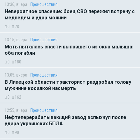
13:36, вчера
Происшествия
Невероятное спасение: боец СВО пережил встречу с
медведем и удар молнии
0
78
13:15, вчера
Происшествия
Мать пыталась спасти выпавшего из окна малыша:
оба погибли
0
180
13:05, вчера
Происшествия
В Липецкой области тракторист раздробил голову
мужчине косилкой насмерть
0
162
12:55, вчера
Происшествия
Нефтеперерабатывающий завод вспыхнул после
удара украинских БПЛА
0
90