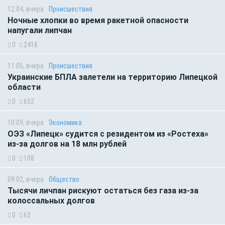
12:04, вчера
Происшествия
Ночные хлопки во время ракетной опасности
напугали липчан
0
2418
11:05, вчера
Происшествия
Украинские БПЛА залетели на территорию Липецкой
области
0
652
10:09, вчера
Экономика
ОЭЗ «Липецк» судится с резидентом из «Ростеха»
из-за долгов на 18 млн рублей
0
108
09:02, вчера
Общество
Тысячи личпан рискуют остаться без газа из-за
колоссальных долгов
0
62