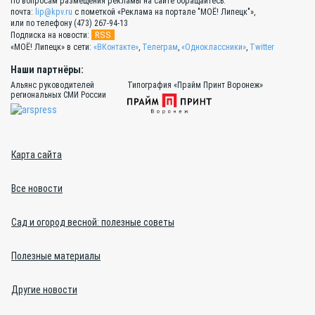
По вопросам размещения рекламы на сайте обращайтесь:
почта:
lip@kpv.ru
с пометкой «Реклама на портале "МОЁ! Липецк"»,
или по телефону (473) 267-94-13
RSS
Подписка на новости:
«МОЁ! Липецк» в сети:
«ВКонтакте»
,
Телеграм
,
«Одноклассники»
,
Twitter
Наши партнёры:
Альянс руководителей
Типография «Прайм Принт Воронеж»
региональных СМИ России
Карта сайта
Все новости
Сад и огород весной: полезные советы
Полезные материалы
Другие новости