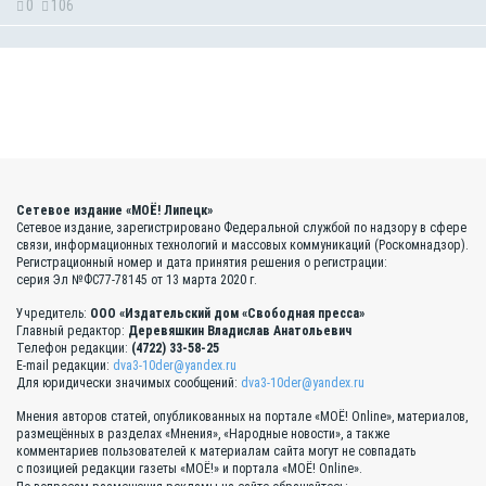
0
106
Сетевое издание «МОЁ! Липецк»
Сетевое издание, зарегистрировано Федеральной службой по надзору в сфере
связи, информационных технологий и массовых коммуникаций (Роскомнадзор).
Регистрационный номер и дата принятия решения о регистрации:
серия Эл №ФС77-78145 от 13 марта 2020 г.
Учредитель:
ООО «Издательский дом «Свободная пресса»
Главный редактор:
Деревяшкин Владислав Анатольевич
Телефон редакции:
(4722) 33-58-25
E-mail редакции:
dva3-10der@yandex.ru
Для юридически значимых сообщений:
dva3-10der@yandex.ru
Мнения авторов статей, опубликованных на портале «МОЁ! Online», материалов,
размещённых в разделах «Мнения», «Народные новости», а также
комментариев пользователей к материалам сайта могут не совпадать
с позицией редакции газеты «МОЁ!» и портала «МОЁ! Online».