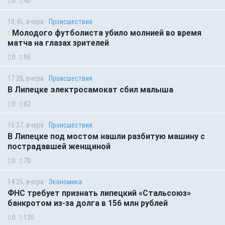
0
40
18:45, вчера
Происшествия
Молодого футболиста убило молнией во время
матча на глазах зрителей
0
96
17:20, вчера
Происшествия
В Липецке электросамокат сбил малыша
0
82
16:37, вчера
Происшествия
В Липецке под мостом нашли разбитую машину с
пострадавшей женщиной
0
70
14:25, вчера
Экономика
ФНС требует признать липецкий «Стальсоюз»
банкротом из-за долга в 156 млн рублей
0
130