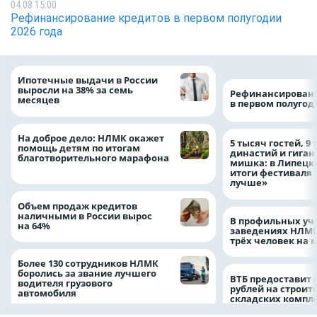
04.08 15:00
Рефинансирование кредитов в первом полугодии
2026 года
Ипотечные выдачи в России
выросли на 38% за семь
Рефинансировани
месяцев
в первом полугоди
На доброе дело: НЛМК окажет
5 тысяч гостей, 9
помощь детям по итогам
династий и гиган
благотворительного марафона
мишка: в Липецк
итоги фестиваля
лучше»
Объем продаж кредитов
наличными в России вырос
В профильных уч
на 64%
заведениях НЛМК
трёх человек на 
Более 130 сотрудников НЛМК
боролись за звание лучшего
ВТБ предоставит 
водителя грузового
рублей на строит
автомобиля
складских компл