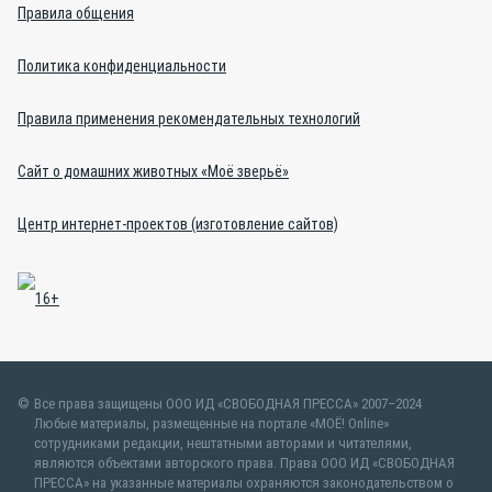
Правила общения
Политика конфиденциальности
Правила применения рекомендательных технологий
Сайт о домашних животных «Моё зверьё»
Центр интернет-проектов (изготовление сайтов)
Все права защищены ООО ИД «СВОБОДНАЯ ПРЕССА» 2007–2024
Любые материалы, размещенные на портале «МОЁ! Online»
сотрудниками редакции, нештатными авторами и читателями,
являются объектами авторского права. Права ООО ИД «СВОБОДНАЯ
ПРЕССА» на указанные материалы охраняются законодательством о