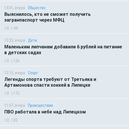
14:01, вчера
Общество
Выяснилось, кто не сможет получить
загранпаспорт через МФЦ
0
44
13:23, вчера
Дети
Маленьким липчанам добавили 6 рублей на питание
в детских садах
0
126
12:15, вчера
Спорт
Легенды спорта требуют от Третьяка и
Артамонова спасти хоккей в Липецке
0
172
11:07, вчера
Происшествия
ПВО работала в небе над Липецком
0
82