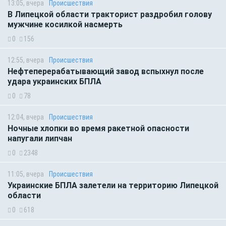
13:05, вчера
Происшествия
В Липецкой области тракторист раздробил голову
мужчине косилкой насмерть
0
156
12:55, вчера
Происшествия
Нефтеперерабатывающий завод вспыхнул после
удара украинских БПЛА
0
78
12:04, вчера
Происшествия
Ночные хлопки во время ракетной опасности
напугали липчан
0
2348
11:05, вчера
Происшествия
Украинские БПЛА залетели на территорию Липецкой
области
0
618