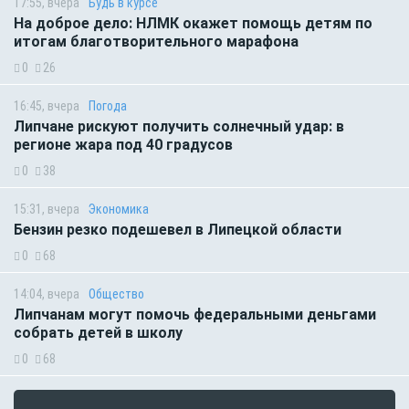
17:55, вчера
Будь в курсе
На доброе дело: НЛМК окажет помощь детям по
итогам благотворительного марафона
0
26
16:45, вчера
Погода
Липчане рискуют получить солнечный удар: в
регионе жара под 40 градусов
0
38
15:31, вчера
Экономика
Бензин резко подешевел в Липецкой области
0
68
14:04, вчера
Общество
Липчанам могут помочь федеральными деньгами
собрать детей в школу
0
68