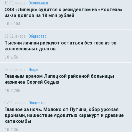
10:09, вчера
Экономика
ОЭЗ «Липецк» судится с резидентом из «Ростеха»
из-за долгов на 18 млн рублей
0
104
09:02, вчера
Общество
Тысячи личпан рискуют остаться без газа из-за
колоссальных долгов
0
56
08:06, вчера
Люди
Главным врачом Липецкой районной больницы
назначен Сергей Седых
0
206
07:00, вчера
Общество
Главное за ночь. Молоко от Путина, сбор урожая
дронами, нашествие ядовитых каракурт и древние
катакомбы
0
36