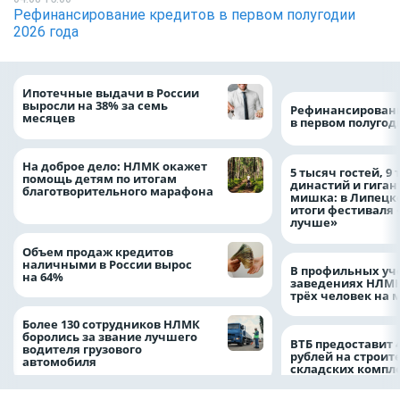
Рефинансирование кредитов в первом полугодии
2026 года
Ипотечные выдачи в России
выросли на 38% за семь
Рефинансировани
месяцев
в первом полугоди
На доброе дело: НЛМК окажет
5 тысяч гостей, 9
помощь детям по итогам
династий и гиган
благотворительного марафона
мишка: в Липецк
итоги фестиваля
лучше»
Объем продаж кредитов
наличными в России вырос
В профильных уч
на 64%
заведениях НЛМК
трёх человек на 
Более 130 сотрудников НЛМК
боролись за звание лучшего
ВТБ предоставит 
водителя грузового
рублей на строит
автомобиля
складских компл