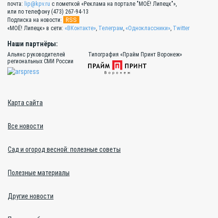
почта:
lip@kpv.ru
с пометкой «Реклама на портале "МОЁ! Липецк"»,
или по телефону (473) 267-94-13
RSS
Подписка на новости:
«МОЁ! Липецк» в сети:
«ВКонтакте»
,
Телеграм
,
«Одноклассники»
,
Twitter
Наши партнёры:
Альянс руководителей
Типография «Прайм Принт Воронеж»
региональных СМИ России
Карта сайта
Все новости
Сад и огород весной: полезные советы
Полезные материалы
Другие новости