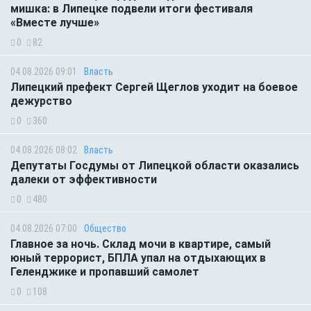
мишка: в Липецке подвели итоги фестиваля
«Вместе лучше»
0
82
04.08.2026 09:01
Власть
Липецкий префект Сергей Щеглов уходит на боевое
дежурство
0
360
04.08.2026 08:02
Власть
Депутаты Госдумы от Липецкой области оказались
далеки от эффективности
0
480
04.08.2026 07:00
Общество
Главное за ночь. Склад мочи в квартире, самый
юный террорист, БПЛА упал на отдыхающих в
Геленджике и пропавший самолет
0
108