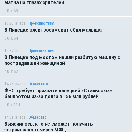
матча на глазах зрителей
0
58
17:20, вчера
Происшествия
В Липецке электросамокат сбил малыша
0
54
16:37, вчера
Происшествия
В Липецке под мостом нашли разбитую машину с
пострадавшей женщиной
0
52
14:25, вчера
Экономика
ФНС требует признать липецкий «Стальсоюз»
банкротом из-за долга в 156 млн рублей
0
114
14:01, вчера
Общество
Выяснилось, кто не сможет получить
загранпаспорт через МФЦ