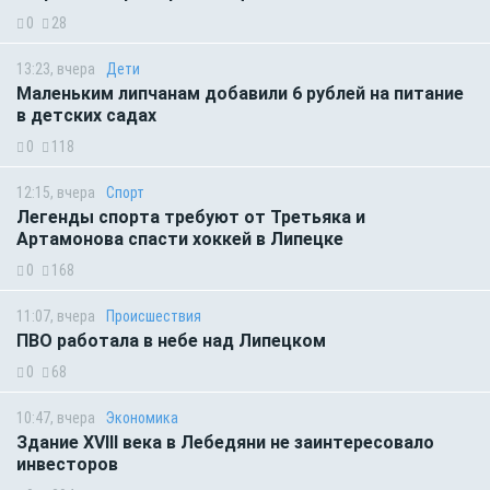
0
28
13:23, вчера
Дети
Маленьким липчанам добавили 6 рублей на питание
в детских садах
0
118
12:15, вчера
Спорт
Легенды спорта требуют от Третьяка и
Артамонова спасти хоккей в Липецке
0
168
11:07, вчера
Происшествия
ПВО работала в небе над Липецком
0
68
10:47, вчера
Экономика
Здание XVIII века в Лебедяни не заинтересовало
инвесторов