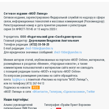
Сетевое издание «МОЁ! Липецк»
Сетевое издание, зарегистрировано Федеральной службой по надзору в сфере
связи, информационных технологий и массовых коммуникаций (Роскомнадзор).
Регистрационный номер и дата принятия решения о регистрации:
серия Эл №ФС77-78145 от 13 марта 2020 г.
Учредитель:
ООО «Издательский дом «Свободная пресса»
Главный редактор:
Деревяшкин Владислав Анатольевич
Телефон редакции:
(4722) 33-58-25
E-mail редакции:
dva3-10der@yandex.ru
Для юридически значимых сообщений:
dva3-10der@yandex.ru
Мнения авторов статей, опубликованных на портале «МОЁ! Online», материалов,
размещённых в разделах «Мнения», «Народные новости», а также
комментариев пользователей к материалам сайта могут не совпадать
с позицией редакции газеты «МОЁ!» и портала «МОЁ! Online».
По вопросам размещения рекламы на сайте обращайтесь:
почта:
lip@kpv.ru
с пометкой «Реклама на портале "МОЁ! Липецк"»,
или по телефону (473) 267-94-13
RSS
Подписка на новости:
«МОЁ! Липецк» в сети:
«ВКонтакте»
,
Телеграм
,
«Одноклассники»
,
Twitter
Наши партнёры:
Альянс руководителей
Типография «Прайм Принт Воронеж»
региональных СМИ России