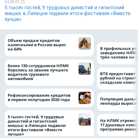
04.08 09:35
5 тысяч гостей, 9 трудовых династий и гигантский
мишка: в Липецке подвели итоги фестиваля «Вместе
лучше»
Объем продаж кредитов
наличными в России вырос
В профильных уч
на 64%
заведениях НЛМК
трёх человек на 
Более 130 сотрудников НЛМК
боролись за звание лучшего
ВТБ предоставит 
водителя грузового
рублей на строит
автомобиля
складских компл
Рефинансирование кредитов
Популяция дальн
в первом полугодии 2026 года
леопарда выросла
5 тысяч гостей, 9 трудовых
На НЛМК отремон
династий и гигантский
17 душевых комп
мишка: в Липецке подвели
программе рено
итоги фестиваля «Вместе
лучше»