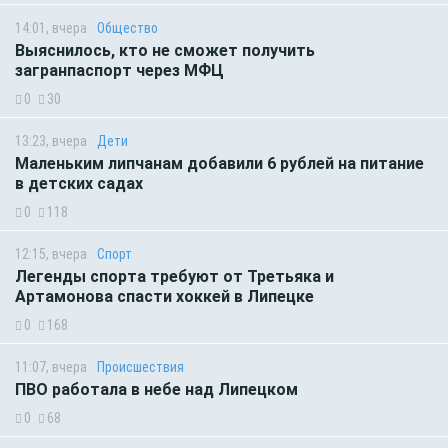
14:01, вчера
Общество
Выяснилось, кто не сможет получить
загранпаспорт через МФЦ
0
30
13:23, вчера
Дети
Маленьким липчанам добавили 6 рублей на питание
в детских садах
0
118
12:15, вчера
Спорт
Легенды спорта требуют от Третьяка и
Артамонова спасти хоккей в Липецке
0
168
11:07, вчера
Происшествия
ПВО работала в небе над Липецком
0
68