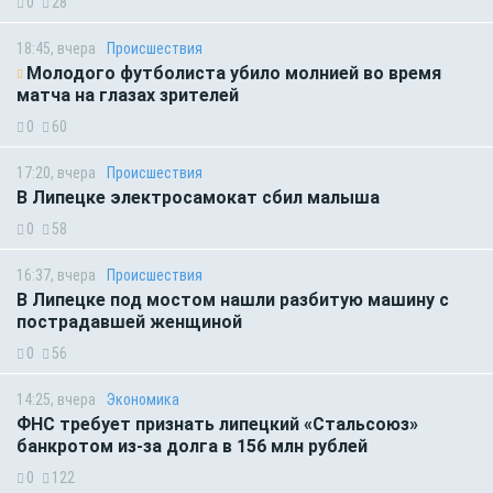
0
28
18:45, вчера
Происшествия
Молодого футболиста убило молнией во время
матча на глазах зрителей
0
60
17:20, вчера
Происшествия
В Липецке электросамокат сбил малыша
0
58
16:37, вчера
Происшествия
В Липецке под мостом нашли разбитую машину с
пострадавшей женщиной
0
56
14:25, вчера
Экономика
ФНС требует признать липецкий «Стальсоюз»
банкротом из-за долга в 156 млн рублей
0
122