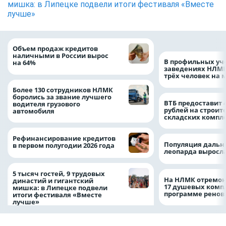
мишка: в Липецке подвели итоги фестиваля «Вместе
лучше»
Объем продаж кредитов
наличными в России вырос
В профильных уч
на 64%
заведениях НЛМК
трёх человек на 
Более 130 сотрудников НЛМК
боролись за звание лучшего
ВТБ предоставит 
водителя грузового
рублей на строит
автомобиля
складских компл
Рефинансирование кредитов
Популяция дальн
в первом полугодии 2026 года
леопарда выросла
5 тысяч гостей, 9 трудовых
На НЛМК отремон
династий и гигантский
17 душевых комп
мишка: в Липецке подвели
программе рено
итоги фестиваля «Вместе
лучше»