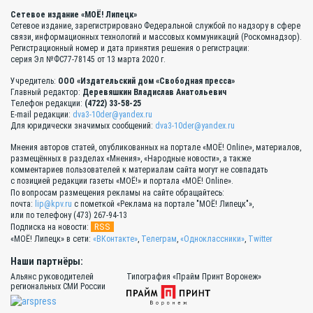
Сетевое издание «МОЁ! Липецк»
Сетевое издание, зарегистрировано Федеральной службой по надзору в сфере
связи, информационных технологий и массовых коммуникаций (Роскомнадзор).
Регистрационный номер и дата принятия решения о регистрации:
серия Эл №ФС77-78145 от 13 марта 2020 г.
Учредитель:
ООО «Издательский дом «Свободная пресса»
Главный редактор:
Деревяшкин Владислав Анатольевич
Телефон редакции:
(4722) 33-58-25
E-mail редакции:
dva3-10der@yandex.ru
Для юридически значимых сообщений:
dva3-10der@yandex.ru
Мнения авторов статей, опубликованных на портале «МОЁ! Online», материалов,
размещённых в разделах «Мнения», «Народные новости», а также
комментариев пользователей к материалам сайта могут не совпадать
с позицией редакции газеты «МОЁ!» и портала «МОЁ! Online».
По вопросам размещения рекламы на сайте обращайтесь:
почта:
lip@kpv.ru
с пометкой «Реклама на портале "МОЁ! Липецк"»,
или по телефону (473) 267-94-13
RSS
Подписка на новости:
«МОЁ! Липецк» в сети:
«ВКонтакте»
,
Телеграм
,
«Одноклассники»
,
Twitter
Наши партнёры:
Альянс руководителей
Типография «Прайм Принт Воронеж»
региональных СМИ России