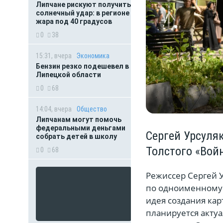
Липчане рискуют получить
солнечный удар: в регионе
жара под 40 градусов
0
38
15:31, вчера
Экономика
Бензин резко подешевел в
Липецкой области
0
68
14:04, вчера
Общество
Липчанам могут помочь
федеральными деньгами
Сергей Урсуля
собрать детей в школу
Толстого «Вой
0
68
Режиссер Сергей 
по одноименному 
идея создания кар
планируется актуа