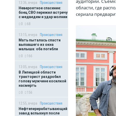
аудитории. Съемки
13:36, вчера
Происшествия
области, где расп
Невероятное спасение:
боец СВО пережил встречу
сериала предвари
с медведем и удар молнии
0
68
13:15, вчера
Происшествия
Мать пыталась спасти
выпавшего из окна
малыша: оба погибли
0
166
13:05, вчера
Происшествия
В Липецкой области
тракторист раздробил
голову мужчине косилкой
насмерть
0
156
12:55, вчера
Происшествия
Нефтеперерабатывающий
завод вспыхнул после