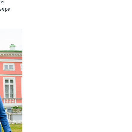
ой
ьера