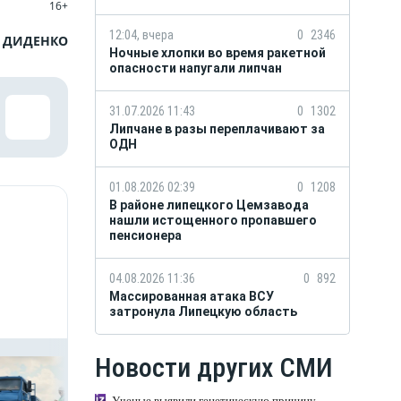
16+
12:04, вчера
0
2346
 ДИДЕНКО
Ночные хлопки во время ракетной
опасности напугали липчан
31.07.2026 11:43
0
1302
Липчане в разы переплачивают за
ОДН
01.08.2026 02:39
0
1208
В районе липецкого Цемзавода
нашли истощенного пропавшего
пенсионера
04.08.2026 11:36
0
892
Массированная атака ВСУ
затронула Липецкую область
Новости других СМИ
Ученые выявили генетическую причину