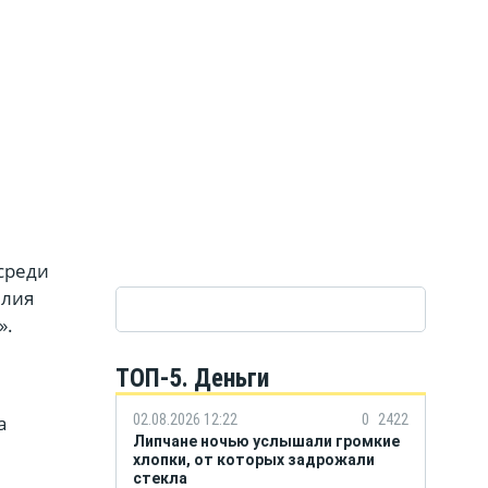
среди
илия
».
ТОП-5. Деньги
а
02.08.2026 12:22
0
2422
Липчане ночью услышали громкие
хлопки, от которых задрожали
стекла