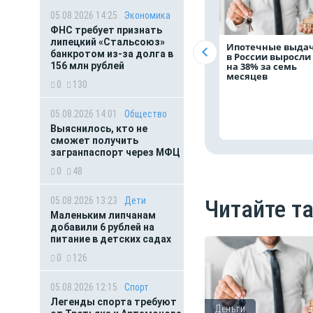
05.08.2026 14:25
Экономика
ФНС требует признать
липецкий «Стальсоюз»
Ипотечные выда
банкротом из-за долга в
в России выросли
156 млн рублей
на 38% за семь
месяцев
0
130
05.08.2026 14:01
Общество
Выяснилось, кто не
сможет получить
загранпаспорт через МФЦ
0
48
05.08.2026 13:23
Дети
Читайте т
Маленьким липчанам
добавили 6 рублей на
питание в детских садах
0
126
05.08.2026 12:15
Спорт
Легенды спорта требуют
Деньги