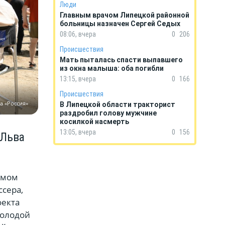
Люди
Главным врачом Липецкой районной
больницы назначен Сергей Седых
08:06, вчера
0
206
Происшествия
Мать пыталась спасти выпавшего
из окна малыша: оба погибли
13:15, вчера
0
166
Происшествия
а «Россия»
В Липецкой области тракторист
раздробил голову мужчине
косилкой насмерть
13:05, вчера
0
156
 Льва
ьмом
сера,
оекта
молодой