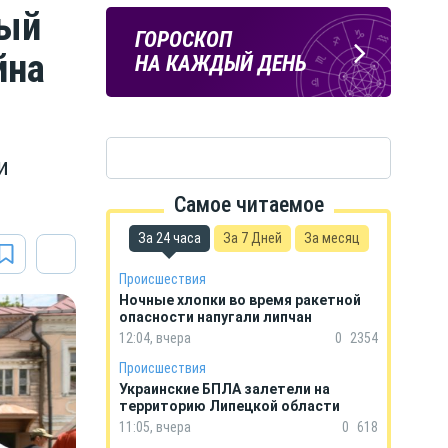
ный
ЛИПЕЦКИЕ
ПОГОДА
ГОРОСКОП
РЕАЛИИ
йна
В ЛИПЕЦКЕ
НА КАЖДЫЙ ДЕНЬ
Новости Липецка и области
в Телеграм
и
Самое читаемое
За 24 часа
За 7 Дней
За месяц
Происшествия
Ночные хлопки во время ракетной
опасности напугали липчан
12:04, вчера
0
2354
Происшествия
Украинские БПЛА залетели на
территорию Липецкой области
11:05, вчера
0
618