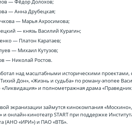
мов — Фёдор Долохов;
ва — Анна Друбецкая;
чкова — Марья Ахросимова;
ецкий — князь Василий Курагин;
енко — Платон Каратаев;
луев — Михаил Кутузов;
в — Николай Ростов.
аботал над масштабными историческими проектами, 
Тихий Дон», «Жизнь и судьба» по роману-эпопее Вас
же «Ликвидация» и полнометражная драма «Праведник
вой экранизации займутся кинокомпания «Москино»,
» и онлайн-кинотеатр START при поддержке Институт
а (АНО «ИРИ») и ПАО «ВТБ».