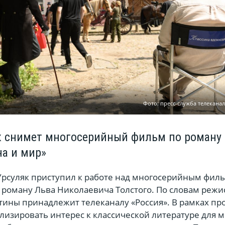
Фото: пресс-служба телеканал
к снимет многосерийный фильм по роману
на и мир»
Урсуляк приступил к работе над многосерийным фил
роману Льва Николаевича Толстого. По словам режис
тины принадлежит телеканалу «Россия». В рамках пр
лизировать интерес к классической литературе для 