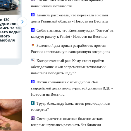
повышенной потливости
Кнайсль рассказала, что переехала в новый
е 130
Рефинансирование
5 тысяч гостей, 9
дом в Рязанской области - Новости на Вести.ru
рудников НЛМК
кредитов в первом
трудовых династ
лись за звание
полугодии 2026 года
и гигантский
Сибига заявил, что Киев вынужден "биться" за
его водителя
мишка: в Липецк
ового
подвели итоги
каждую ракету к Patriot - Новости на Вести.ru
омобиля
фестиваля «Вмес
лучше»
Зеленский дал приказ разработать против
России «специальную санкционную операцию»
Колоректальный рак. Кому стоит пройти
обследование и как современные технологии
помогают победить недуг?
Путин созвонился с командиром 76-й
гвардейской десантно-штурмовой дивизии ВДВ -
Новости на Вести.ru
Труд: Александр Блок: певец революции или
ее жертва?
Свели расчеты: опасные болезни легких
впервые научились различать без биопсии