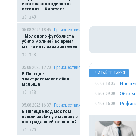
всех знаков зодиака на
сегодня — 6 августа
0
40
05.08.2026 18:45
Происшествия
Молодого футболиста
убило молнией во время
матча на глазах зрителей
0
98
05.08.2026 17:20
Происшествия
ЧИТАЙТЕ ТАКЖЕ
В Липецке
электросамокат сбил
Ипотеч
06.08 18:05
малыша
0
88
Объем 
05.08 09:00
Рефина
04.08 15:00
05.08.2026 16:37
Происшествия
В Липецке под мостом
нашли разбитую машину с
пострадавшей женщиной
0
70