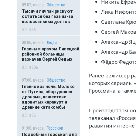
Никита Ефре
09:02, вчера
Общество
Лика Нифонто
Тысячи личпан рискуют
остаться без газа из-за
Светлана Крю
колоссальных долгов
0
56
Сергей Маков
Александр Яц
08:06, вчера
Люди
Главным врачом Липецкой
Александр Ба
районной больницы
назначен Сергей Седых
Фёдор Федото
0
206
Ранее режиссер р
07:00, вчера
Общество
которых сериалы «
Главное за ночь. Молоко
Гроссмана, а так
от Путина, сбор урожая
дронами, нашествие
ядовитых каракурт и
древние катакомбы
Производством но
0
36
телеканал «Россия
развития интернет
01:00, вчера
Гороскоп
Подробный гороскоп для