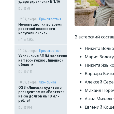
удара украинских БПЛА
0
78
12:04, вчера
Происшествия
Ночные хлопки во время
ракетной опасности
напугали липчан
В актерский соста
0
2354
Никита Волко
11:05, вчера
Происшествия
Мария Золоту
Украинские БПЛА залетели
на территорию Липецкой
Никита Языко
области
0
618
Варвара Бочк
Алексей Сере
10:09, вчера
Экономика
ОЭЗ «Липецк» судится с
Михаил Пореч
резидентом из «Ростеха»
из-за долгов на 18 млн
Анна Михалко
рублей
Евгений Коше
0
104