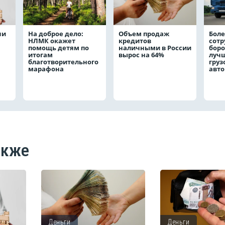
чи
На доброе дело:
Объем продаж
Боле
НЛМК окажет
кредитов
сот
помощь детям по
наличными в России
боро
итогам
вырос на 64%
лучш
благотворительного
груз
марафона
авт
акже
Деньги
Деньги