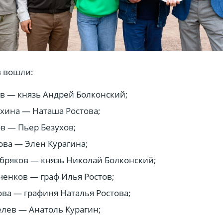
в вошли:
в — князь Андрей Болконский;
хина — Наташа Ростова;
в — Пьер Безухов;
ова — Элен Курагина;
бряков — князь Николай Болконский;
енков — граф Илья Ростов;
ва — графиня Наталья Ростова;
лев — Анатоль Курагин;