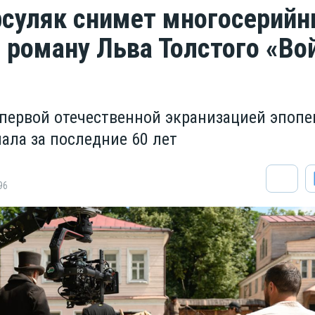
рсуляк снимет многосерий
 роману Льва Толстого «Во
 первой отечественной экранизацией эпопе
ала за последние 60 лет
96