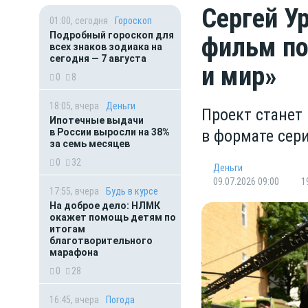
Сергей У
01:00, сегодня
Гороскоп
Подробный гороскоп для
фильм по
всех знаков зодиака на
сегодня — 7 августа
и мир»
0
8
18:05, вчера
Деньги
Проект станет
Ипотечные выдачи
в России выросли на 38%
в формате сери
за семь месяцев
0
32
Деньги
09.07.2026 09:00
1
17:55, вчера
Будь в курсе
На доброе дело: НЛМК
окажет помощь детям по
итогам
благотворительного
марафона
0
28
16:45, вчера
Погода