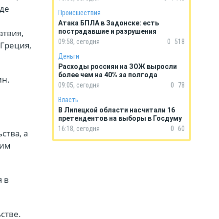
где
Происшествия
Атака БПЛА в Задонске: есть
атвия,
пострадавшие и разрушения
09:58, сегодня
0
518
 Греция,
Деньги
Расходы россиян на ЗОЖ выросли
более чем на 40% за полгода
ин.
09:05, сегодня
0
78
Власть
В Липецкой области насчитали 16
претендентов на выборы в Госдуму
16:18, сегодня
0
60
ства, а
ким
 в
стве.