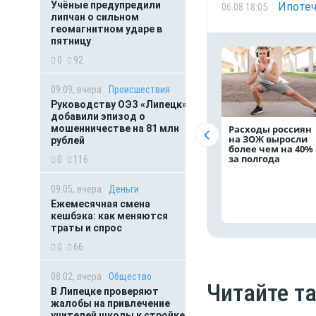
Учёные предупредили
Ипотеч
06.08 18:05
липчан о сильном
геомагнитном ударе в
пятницу
0
92
09:09, вчера
Происшествия
Руководству ОЭЗ «Липецк»
добавили эпизод о
мошенничестве на 81 млн
Расходы россиян
на ЗОЖ выросли
рублей
более чем на 40%
за полгода
0
116
09:05, вчера
Деньги
Ежемесячная смена
кешбэка: как меняются
траты и спрос
0
66
08:02, вчера
Общество
Читайте т
В Липецке проверяют
жалобы на привлечение
учителей школы к стройке