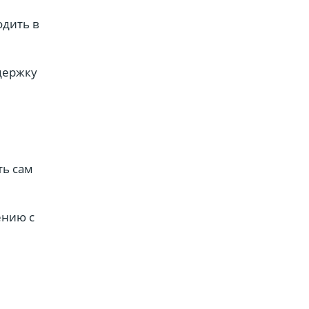
одить в
ддержку
ть сам
ению с