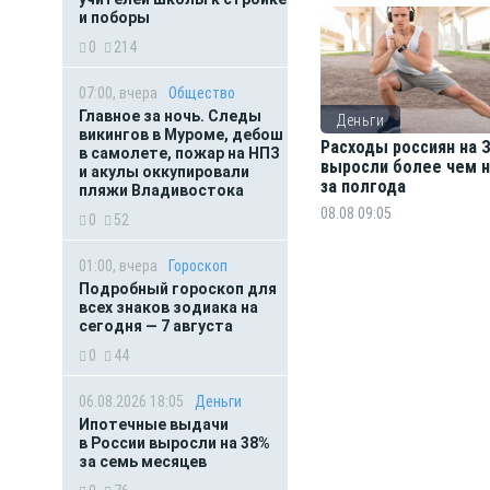
и поборы
0
214
07:00, вчера
Общество
Главное за ночь. Следы
Деньги
викингов в Муроме, дебош
Расходы россиян на
в самолете, пожар на НПЗ
выросли более чем н
и акулы оккупировали
за полгода
пляжи Владивостока
08.08 09:05
0
52
01:00, вчера
Гороскоп
Подробный гороскоп для
всех знаков зодиака на
сегодня — 7 августа
0
44
06.08.2026 18:05
Деньги
Ипотечные выдачи
в России выросли на 38%
за семь месяцев