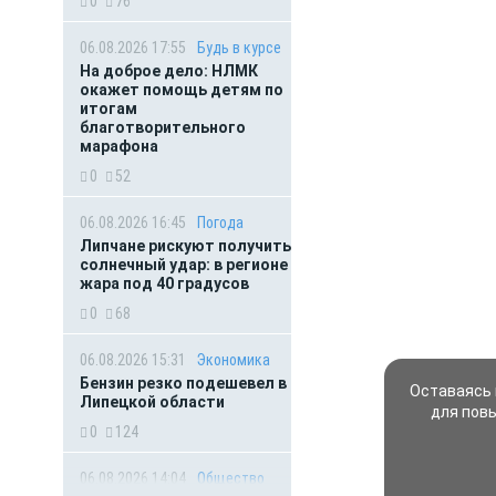
0
76
06.08.2026 17:55
Будь в курсе
На доброе дело: НЛМК
окажет помощь детям по
итогам
благотворительного
марафона
0
52
06.08.2026 16:45
Погода
Липчане рискуют получить
солнечный удар: в регионе
жара под 40 градусов
0
68
06.08.2026 15:31
Экономика
Бензин резко подешевел в
Оставаясь 
Липецкой области
для пов
0
124
06.08.2026 14:04
Общество