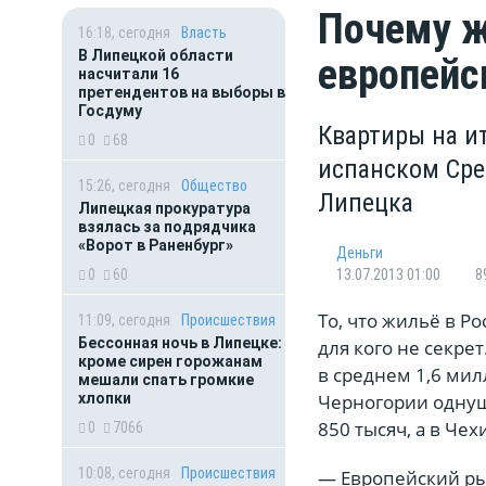
Почему ж
16:18, сегодня
Власть
В Липецкой области
европейс
насчитали 16
претендентов на выборы в
Госдуму
Квартиры на и
0
68
испанском Сре
15:26, сегодня
Общество
Липецка
Липецкая прокуратура
взялась за подрядчика
«Ворот в Раненбург»
Деньги
0
60
13.07.2013 01:00
8
То, что жильё в Р
11:09, сегодня
Происшествия
Бессонная ночь в Липецке:
для кого не секре
кроме сирен горожанам
в среднем 1,6 мил
мешали спать громкие
хлопки
Черногории однуш
850 тысяч, а в Че
0
7066
10:08, сегодня
Происшествия
— Европейский ры