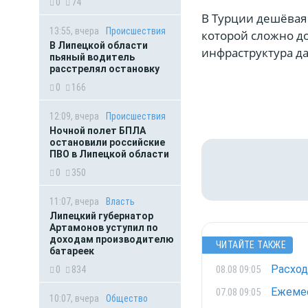
0
74
В Турции дешёвая
13:55, вчера
Происшествия
которой сложно до
В Липецкой области
инфраструктура да
пьяный водитель
расстрелял остановку
0
166
12:09, вчера
Происшествия
Ночной полет БПЛА
остановили российские
ПВО в Липецкой области
0
350
11:07, вчера
Власть
Липецкий губернатор
Артамонов уступил по
доходам производителю
ЧИТАЙТЕ ТАКЖЕ
батареек
Расход
08.08 09:05
0
834
Ежемес
07.08 09:05
10:07, вчера
Общество