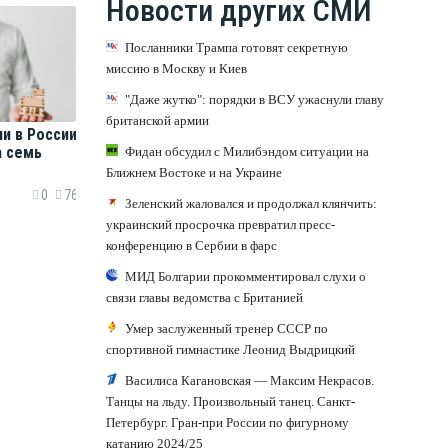
Новости других СМИ
Посланники Трампа готовят секретную
миссию в Москву и Киев
"Даже жутко": порядки в ВСУ ужаснули главу
британской армии
и в России
а семь
Фидан обсудил с Милибэндом ситуации на
Ближнем Востоке и на Украине
0
76
Зеленский жаловался и продолжал клянчить:
украинский просрочка превратил пресс-
конференцию в Сербии в фарс
МИД Болгарии прокомментировал слухи о
связи главы ведомства с Британией
Умер заслуженный тренер СССР по
спортивной гимнастике Леонид Выдрицкий
Василиса Кагановская — Максим Некрасов.
Танцы на льду. Произвольный танец. Санкт-
Петербург. Гран-при России по фигурному
катанию 2024/25