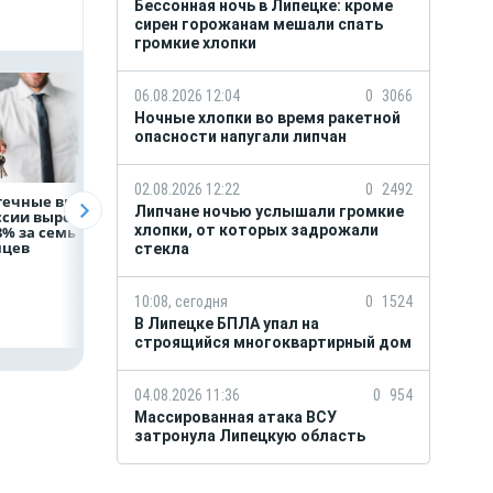
Бессонная ночь в Липецке: кроме
сирен горожанам мешали спать
громкие хлопки
06.08.2026 12:04
0
3066
Ночные хлопки во время ракетной
опасности напугали липчан
02.08.2026 12:22
0
2492
течные выдачи
На доброе дело:
Объем продаж
Липчане ночью услышали громкие
ссии выросли
НЛМК окажет
кредитов
хлопки, от которых задрожали
8% за семь
помощь детям по
наличными в Ро
яцев
итогам
вырос на 64%
стекла
благотворительного
марафона
10:08, сегодня
0
1524
В Липецке БПЛА упал на
строящийся многоквартирный дом
04.08.2026 11:36
0
954
Массированная атака ВСУ
затронула Липецкую область