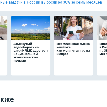
ные выдачи в России выросли на 38% за семь месяцев
Замкнутый
Ежемесячная смена
Ипо
водооборотный
кешбэка:
в Ро
цикл НЛМК удостоен
как меняются траты
на 3
национальной
и спрос
мес
экологической
премии
акже