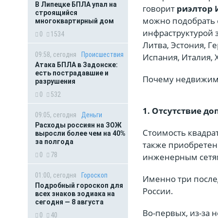
В Липецке БПЛА упал на
говорит
риэлтор
строящийся
можно подобрать 
многоквартирный дом
инфраструктурой за
0
1534
Литва, Эстония, Г
09:58, сегодня
Происшествия
Испания, Италия, 
Атака БПЛА в Задонске:
есть пострадавшие и
Почему недвижимос
разрушения
0
532
1. Отсутствие д
09:05, сегодня
Деньги
Расходы россиян на ЗОЖ
Стоимость квадрат
выросли более чем на 40%
за полгода
также приобретени
0
78
инженерным сетям,
01:00, сегодня
Гороскоп
Именно три после
Подробный гороскоп для
России.
всех знаков зодиака на
сегодня — 8 августа
Во-первых, из-за 
0
40