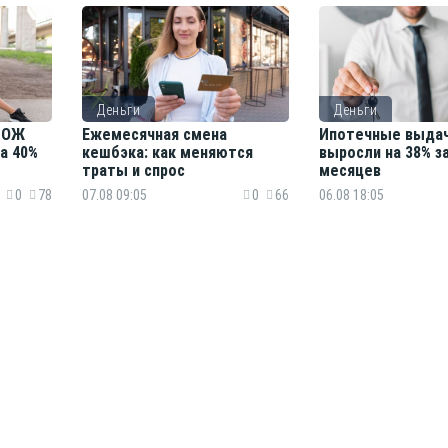
Деньги
Деньги
 ЗОЖ
Ежемесячная смена
Ипотечные выдач
а 40%
кешбэка: как меняются
выросли на 38% з
траты и спрос
месяцев
0
78
07.08 09:05
0
66
06.08 18:05