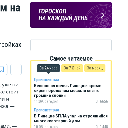
м на
ЛИПЕЦКИЕ
ПОГОДА
ГОРОСКОП
РЕАЛИИ
В ЛИПЕЦКЕ
НА КАЖДЫЙ ДЕНЬ
Новости Липецка и области
в Телеграм
тройках
Самое читаемое
За 24 часа
За 7 Дней
За месяц
Происшествия
, уже ни
Бессонная ночь в Липецке: кроме
ке стоит
сирен горожанам мешали спать
громкие хлопки
ии и
11:09, сегодня
0
6656
ниже —
Происшествия
В Липецке БПЛА упал на строящийся
многоквартирный дом
нами, —
10:08, сегодня
0
1448