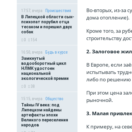
Во-вторых, из-за 
17:57, вчера
Происшествия
дома отопление).
В Липецкой области сын-
психопат порубил отца
тесаком и порешил двух
Кроме того, за ру
собак
строительству дос
0
154
2. Залоговое жил
16:50, вчера
Будь в курсе
Замкнутый
водооборотный цикл
В Европе, если з
НЛМК удостоен
испытывать трудн
национальной
экологической премии
либо по решению 
0
38
При этом цена зал
15:15, вчера
Общество
рыночной.
Тайны IV века: под
Липецком найдены
3. Малая привлек
артефакты эпохи
Великого переселения
народов
К примеру, на сев