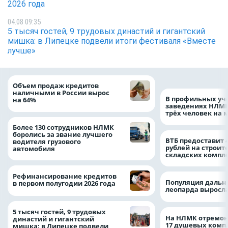
2026 года
04.08 09:35
5 тысяч гостей, 9 трудовых династий и гигантский
мишка: в Липецке подвели итоги фестиваля «Вместе
лучше»
Объем продаж кредитов
наличными в России вырос
В профильных уч
на 64%
заведениях НЛМК
трёх человек на 
Более 130 сотрудников НЛМК
боролись за звание лучшего
ВТБ предоставит 
водителя грузового
рублей на строит
автомобиля
складских компл
Рефинансирование кредитов
Популяция дальн
в первом полугодии 2026 года
леопарда выросла
5 тысяч гостей, 9 трудовых
На НЛМК отремон
династий и гигантский
17 душевых комп
мишка: в Липецке подвели