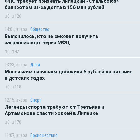
ФНС требует признать липецкий «Стальсоюз»
банкротом из-за долга в 156 млн рублей
0
126
14:01, вчера
Общество
Выяснилось, кто не сможет получить
загранпаспорт через МФЦ
0
42
13:23, вчера
Дети
Маленьким липчанам добавили 6 рублей на питание
в детских садах
0
118
12:15, вчера
Спорт
Легенды спорта требуют от Третьяка и
Артамонова спасти хоккей в Липецке
0
170
11:07, вчера
Происшествия