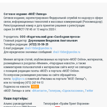
Сетевое издание «МОЁ! Липецк»
Сетевое издание, зарегистрировано Федеральной службой по надзору в сфере
связи, информационных технологий и массовых коммуникаций (Роскомнадзор).
Регистрационный номер и дата принятия решения о регистрации:
серия Эл №ФС77-78145 от 13 марта 2020 г.
Учредитель:
ООО «Издательский дом «Свободная пресса»
Главный редактор:
Деревяшкин Владислав Анатольевич
Телефон редакции:
(4722) 33-58-25
E-mail редакции:
dva3-10der@yandex.ru
Для юридически значимых сообщений:
dva3-10der@yandex.ru
Мнения авторов статей, опубликованных на портале «МОЁ! Online», материалов,
размещённых в разделах «Мнения», «Народные новости», а также
комментариев пользователей к материалам сайта могут не совпадать
с позицией редакции газеты «МОЁ!» и портала «МОЁ! Online».
По вопросам размещения рекламы на сайте обращайтесь:
почта:
lip@kpv.ru
с пометкой «Реклама на портале "МОЁ! Липецк"»,
или по телефону (473) 267-94-13
RSS
Подписка на новости:
«МОЁ! Липецк» в сети:
«ВКонтакте»
,
Телеграм
,
«Одноклассники»
,
Twitter
Наши партнёры:
Альянс руководителей
Типография «Прайм Принт Воронеж»
региональных СМИ России