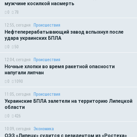
мужчине косилкой насмерть
0
78
12:55, сегодня
Происшествия
Нефтеперерабатывающий завод вспыхнул после
удара украинских БПЛА
0
50
12:04, сегодня
Происшествия
Ночные хлопки во время ракетной опасности
напугали липчан
0
1090
11:05, сегодня
Происшествия
Украинские БПЛА залетели на территорию Липецкой
области
0
426
10:09, сегодня
Экономика
ОЭЗ «Липецк» судится с резидентом из «Ростеха»