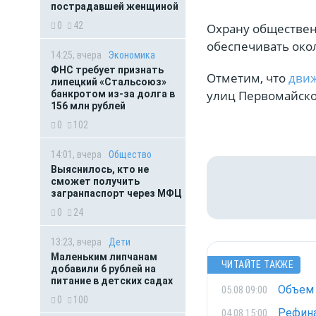
пострадавшей женщиной
0
42
Охрану обществен
обеспечивать око
14:25, вчера
Экономика
ФНС требует признать
Отметим, что
движ
липецкий «Стальсоюз»
улиц Первомайско
банкротом из-за долга в
156 млн рублей
0
102
14:01, вчера
Общество
Выяснилось, кто не
сможет получить
загранпаспорт через МФЦ
0
24
13:23, вчера
Дети
Маленьким липчанам
ЧИТАЙТЕ ТАКЖЕ
добавили 6 рублей на
питание в детских садах
Объем 
05.08 09:00
0
100
Рефина
04.08 15:00