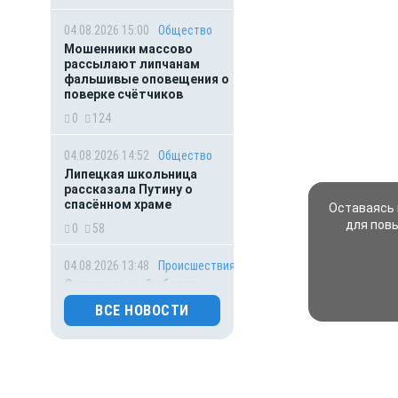
04.08.2026 15:00
Общество
Мошенники массово
рассылают липчанам
фальшивые оповещения о
поверке счётчиков
0
124
04.08.2026 14:52
Общество
Липецкая школьница
рассказала Путину о
спасённом храме
Оставаясь 
для пов
0
58
04.08.2026 13:48
Происшествия
Смертельный сбор: в
Липецкой области от
ВСЕ НОВОСТИ
бледной поганки
скончалась пенсионерка
0
68
04.08.2026 13:32
Происшествия