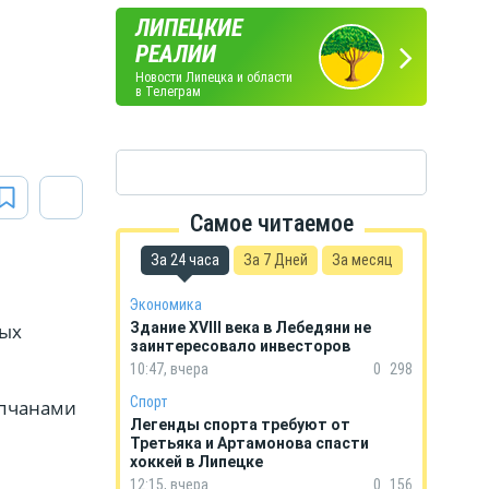
ЛИПЕЦКИЕ
ПОГОДА
ГОРОСКОП
РЕАЛИИ
В ЛИПЕЦКЕ
НА КАЖДЫЙ ДЕНЬ
Новости Липецка и области
в Телеграм
Самое читаемое
За 24 часа
За 7 Дней
За месяц
Экономика
ных
Здание XVIII века в Лебедяни не
заинтересовало инвесторов
10:47, вчера
0
298
Спорт
ипчанами
Легенды спорта требуют от
Третьяка и Артамонова спасти
хоккей в Липецке
12:15, вчера
0
156