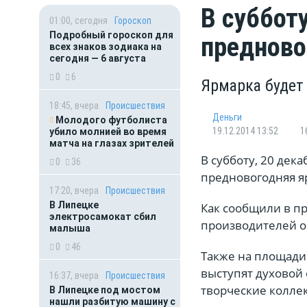
В суббот
01:00, сегодня
Гороскоп
Подробный гороскоп для
предново
всех знаков зодиака на
сегодня — 6 августа
0
6
Ярмарка будет 
18:45, вчера
Происшествия
Деньги
Молодого футболиста
19.12.2014 13:52
1
убило молнией во время
матча на глазах зрителей
В субботу, 20 дек
0
36
предновогодняя яр
17:20, вчера
Происшествия
В Липецке
Как сообщили в п
электросамокат сбил
производителей о
малыша
0
46
Также на площади 
выступят духовой 
16:37, вчера
Происшествия
творческие колле
В Липецке под мостом
нашли разбитую машину с