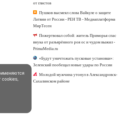
от глистов
Пушков высмеял слова Вайкуле о защите
Латвии от России - РЕН ТВ - Медиаплатформа
МирТесен
Пожертвовал собой: житель Приморья спас
внука от разъярённого роя ос и чудом выжил -
PrimaMedia.ru
«Будут уничтожать пусковые установки»:
Зеленский пообещал новые удары по России
применяются
Молодой мужчина утонул в Александровск-
 cookies,
Сахалинском районе