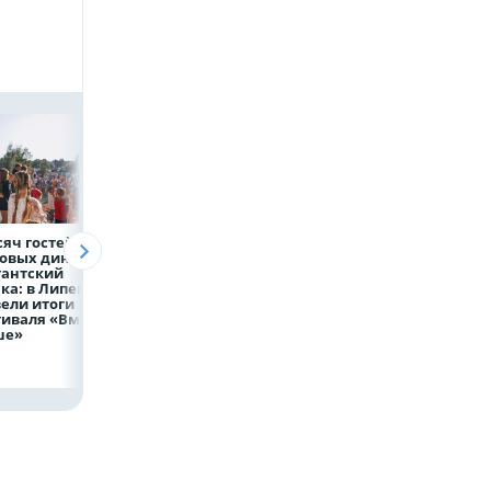
сяч гостей, 9
В профильных
ВТБ предоставит 
овых династий
учебных заведениях
млрд рублей
гантский
НЛМК конкурс до
на строительство
а: в Липецке
трёх человек на
складских
ели итоги
место
комплексов
иваля «Вместе
ше»