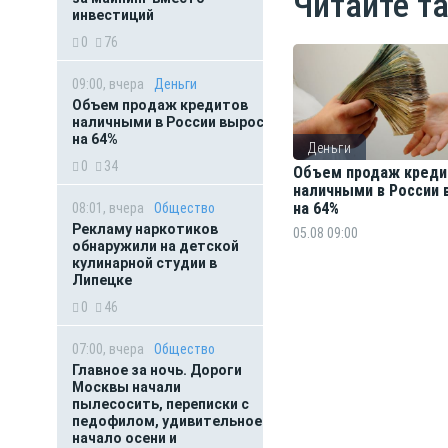
Читайте т
инвестиций
0
76
09:00, вчера
Деньги
Объем продаж кредитов
наличными в России вырос
на 64%
Деньги
0
34
Объем продаж креди
наличными в России 
на 64%
08:01, вчера
Общество
Рекламу наркотиков
05.08 09:00
обнаружили на детской
кулинарной студии в
Липецке
0
46
07:00, вчера
Общество
Главное за ночь. Дороги
Москвы начали
пылесосить, переписки с
педофилом, удивительное
начало осени и