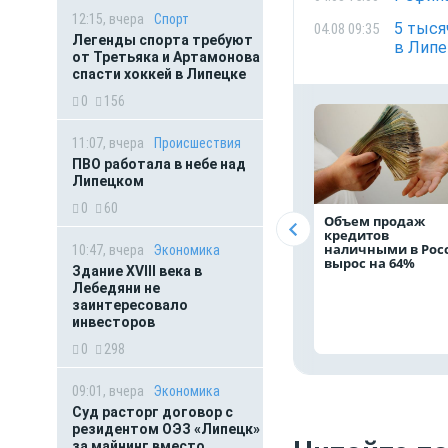
12:15, вчера
Спорт
5 тыся
04.08 09:35
Легенды спорта требуют
в Липе
от Третьяка и Артамонова
спасти хоккей в Липецке
0
156
11:07, вчера
Происшествия
ПВО работала в небе над
Липецком
0
60
Объем продаж
кредитов
наличными в Рос
10:47, вчера
Экономика
вырос на 64%
Здание XVIII века в
Лебедяни не
заинтересовало
инвесторов
0
298
09:01, вчера
Экономика
Суд расторг договор с
резидентом ОЭЗ «Липецк»
за майнинг вместо