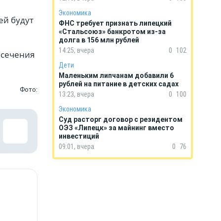
Экономика
ей будут
ФНС требует признать липецкий
«Стальсоюз» банкротом из-за
долга в 156 млн рублей
14:25, вчера
0
102
есечения
Дети
Маленьким липчанам добавили 6
рублей на питание в детских садах
Фото:
13:23, вчера
0
100
Экономика
Суд расторг договор с резидентом
ОЭЗ «Липецк» за майнинг вместо
инвестиций
09:01, вчера
0
76