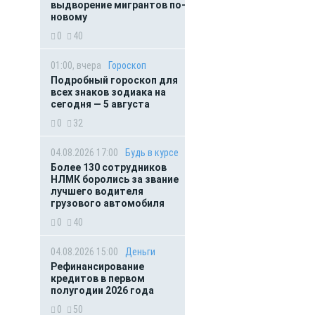
выдворение мигрантов по-
новому
0
40
01:00, вчера
Гороскоп
Подробный гороскоп для
всех знаков зодиака на
сегодня — 5 августа
0
32
04.08.2026 17:00
Будь в курсе
Более 130 сотрудников
НЛМК боролись за звание
лучшего водителя
грузового автомобиля
0
40
04.08.2026 15:00
Деньги
Рефинансирование
кредитов в первом
полугодии 2026 года
0
50