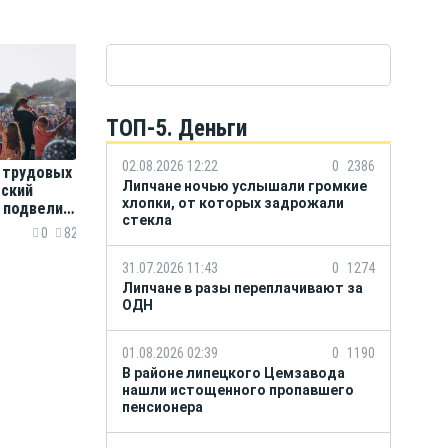
ТОП-5. Деньги
02.08.2026 12:22
0
2386
9 трудовых
Липчане ночью услышали громкие
тский
хлопки, от которых задрожали
 подвели
стекла
 «Вместе
0
82
31.07.2026 11:43
0
1274
Липчане в разы переплачивают за
ОДН
01.08.2026 02:39
0
1190
В районе липецкого Цемзавода
нашли истощенного пропавшего
пенсионера