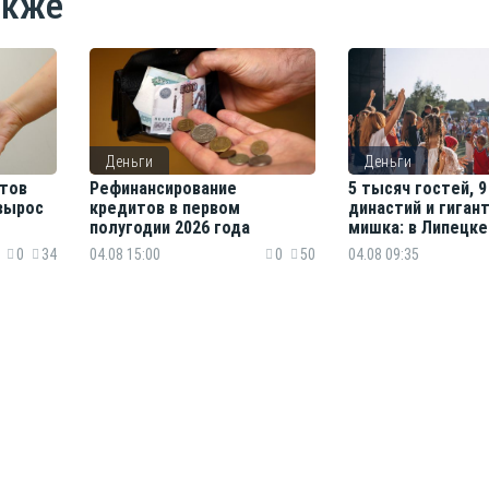
акже
Деньги
Деньги
тов
Рефинансирование
5 тысяч гостей, 
вырос
кредитов в первом
династий и гиган
полугодии 2026 года
мишка: в Липецке
итоги фестиваля
0
34
04.08 15:00
0
50
04.08 09:35
лучше»