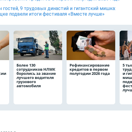
ч гостей, 9 трудовых династий и гигантский мишка:
цке подвели итоги фестиваля «Вместе лучше»
Более 130
Рефинансирование
5 ты
сотрудников НЛМК
кредитов в первом
труд
сии
боролись за звание
полугодии 2026 года
и ги
лучшего водителя
мишк
грузового
подв
автомобиля
фест
луч