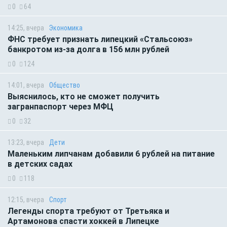
0
64
14:25, вчера
Экономика
ФНС требует признать липецкий «Стальсоюз»
банкротом из-за долга в 156 млн рублей
0
124
14:01, вчера
Общество
Выяснилось, кто не сможет получить
загранпаспорт через МФЦ
0
32
13:23, вчера
Дети
Маленьким липчанам добавили 6 рублей на питание
в детских садах
0
118
12:15, вчера
Спорт
Легенды спорта требуют от Третьяка и
Артамонова спасти хоккей в Липецке