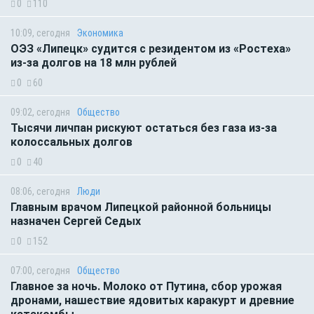
0
110
10:09, сегодня
Экономика
ОЭЗ «Липецк» судится с резидентом из «Ростеха»
из-за долгов на 18 млн рублей
0
60
09:02, сегодня
Общество
Тысячи личпан рискуют остаться без газа из-за
колоссальных долгов
0
40
08:06, сегодня
Люди
Главным врачом Липецкой районной больницы
назначен Сергей Седых
0
152
07:00, сегодня
Общество
Главное за ночь. Молоко от Путина, сбор урожая
дронами, нашествие ядовитых каракурт и древние