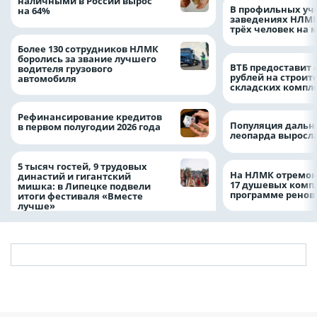
наличными в России вырос
В профильных уч
на 64%
заведениях НЛМК
трёх человек на 
Более 130 сотрудников НЛМК
боролись за звание лучшего
ВТБ предоставит 
водителя грузового
рублей на строит
автомобиля
складских компл
Рефинансирование кредитов
Популяция дальн
в первом полугодии 2026 года
леопарда выросла
5 тысяч гостей, 9 трудовых
На НЛМК отремон
династий и гигантский
17 душевых комп
мишка: в Липецке подвели
программе рено
итоги фестиваля «Вместе
лучше»