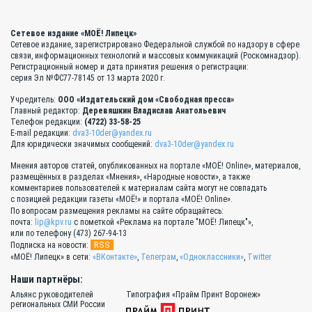
Сетевое издание «МОЁ! Липецк»
Сетевое издание, зарегистрировано Федеральной службой по надзору в сфере
связи, информационных технологий и массовых коммуникаций (Роскомнадзор).
Регистрационный номер и дата принятия решения о регистрации:
серия Эл №ФС77-78145 от 13 марта 2020 г.
Учредитель:
ООО «Издательский дом «Свободная пресса»
Главный редактор:
Деревяшкин Владислав Анатольевич
Телефон редакции:
(4722) 33-58-25
E-mail редакции:
dva3-10der@yandex.ru
Для юридически значимых сообщений:
dva3-10der@yandex.ru
Мнения авторов статей, опубликованных на портале «МОЁ! Online», материалов,
размещённых в разделах «Мнения», «Народные новости», а также
комментариев пользователей к материалам сайта могут не совпадать
с позицией редакции газеты «МОЁ!» и портала «МОЁ! Online».
По вопросам размещения рекламы на сайте обращайтесь:
почта:
lip@kpv.ru
с пометкой «Реклама на портале "МОЁ! Липецк"»,
или по телефону (473) 267-94-13
RSS
Подписка на новости:
«МОЁ! Липецк» в сети:
«ВКонтакте»
,
Телеграм
,
«Одноклассники»
,
Twitter
Наши партнёры:
Альянс руководителей
Типография «Прайм Принт Воронеж»
региональных СМИ России