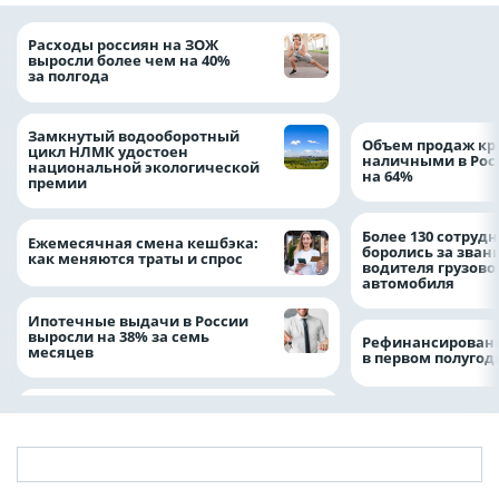
На доброе дело: 
Расходы россиян на ЗОЖ
помощь детям по
выросли более чем на 40%
благотворительн
за полгода
Замкнутый водооборотный
Объем продаж кр
цикл НЛМК удостоен
наличными в Рос
национальной экологической
на 64%
премии
Более 130 сотруд
Ежемесячная смена кешбэка:
боролись за зван
как меняются траты и спрос
водителя грузово
автомобиля
Ипотечные выдачи в России
выросли на 38% за семь
Рефинансировани
месяцев
в первом полугоди