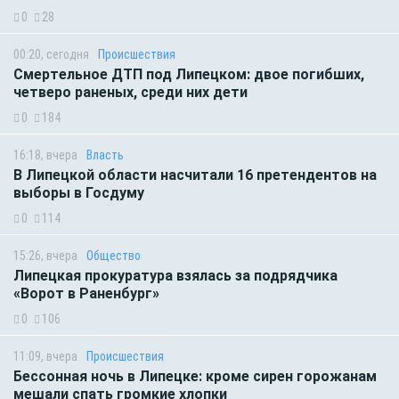
0
28
00:20, сегодня
Происшествия
Смертельное ДТП под Липецком: двое погибших,
четверо раненых, среди них дети
0
184
16:18, вчера
Власть
В Липецкой области насчитали 16 претендентов на
выборы в Госдуму
0
114
15:26, вчера
Общество
Липецкая прокуратура взялась за подрядчика
«Ворот в Раненбург»
0
106
11:09, вчера
Происшествия
Бессонная ночь в Липецке: кроме сирен горожанам
мешали спать громкие хлопки