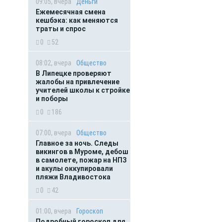
09:05, вчера
Деньги
Ежемесячная смена
кешбэка: как меняются
траты и спрос
0
52
08:02, вчера
Общество
В Липецке проверяют
жалобы на привлечение
учителей школы к стройке
и поборы
0
186
07:00, вчера
Общество
Главное за ночь. Следы
викингов в Муроме, дебош
в самолете, пожар на НПЗ
и акулы оккупировали
пляжи Владивостока
0
42
01:00, вчера
Гороскоп
Подробный гороскоп для