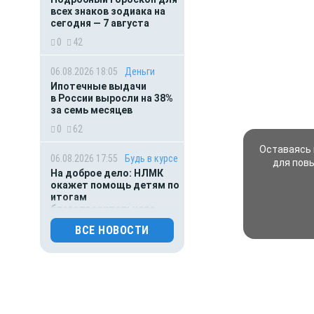
всех знаков зодиака на
сегодня — 7 августа
0
42
06.08.2026 18:05
Деньги
Ипотечные выдачи
в России выросли на 38%
за семь месяцев
0
62
Оставаясь 
06.08.2026 17:55
Будь в курсе
для пов
На доброе дело: НЛМК
окажет помощь детям по
итогам
благотворительного
марафона
ВСЕ НОВОСТИ
0
48
06.08.2026 16:45
Погода
Липчане рискуют получить
солнечный удар: в регионе
жара под 40 градусов