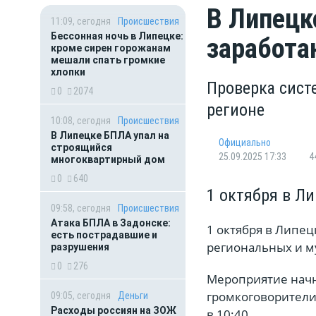
В Липецк
11:09, сегодня
Происшествия
Бессонная ночь в Липецке:
заработа
кроме сирен горожанам
мешали спать громкие
хлопки
Проверка сист
0
2074
регионе
10:08, сегодня
Происшествия
В Липецке БПЛА упал на
Официально
строящийся
25.09.2025 17:33
4
многоквартирный дом
0
640
1 октября в Л
09:58, сегодня
Происшествия
Атака БПЛА в Задонске:
1 октября в Липец
есть пострадавшие и
региональных и 
разрушения
0
276
Мероприятие начне
громкоговорители
09:05, сегодня
Деньги
Расходы россиян на ЗОЖ
в 10:40.