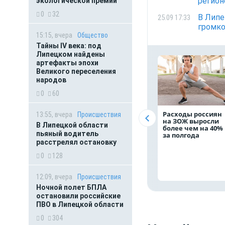
регион
экологической премии
0
32
В Липе
25.09 17:33
громко
15:15, вчера
Общество
Тайны IV века: под
Липецком найдены
артефакты эпохи
Великого переселения
народов
0
60
Расходы россиян
13:55, вчера
Происшествия
на ЗОЖ выросли
В Липецкой области
более чем на 40%
пьяный водитель
за полгода
расстрелял остановку
0
128
12:09, вчера
Происшествия
Ночной полет БПЛА
остановили российские
ПВО в Липецкой области
0
304