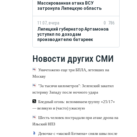
Массированная атака ВСУ
затронула Липецкую область
11:07, вчера
0
786
Липецкий губернатор Артамонов
уступил по доходам
производителю батареек
Новости других СМИ
Уничтожено еще три БПЛА, летевших на
Москву
"За тысячи километров": Зеленский закатил
истерику Западу после ночного удара
Бледный огонь: вспоминаем группу «25/17»
— великую и (часто) ужасную
Шесть человек пострадали при атаке дрона на
Ильский НПЗ
Девочке с «маской Бэтмена» сняли швы после