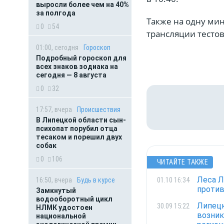
выросли более чем на 40%
за полгода
Также на одну мин
0
54
трансляции тесто
01:00, сегодня
Гороскоп
Подробный гороскоп для
всех знаков зодиака на
сегодня — 8 августа
0
32
17:57, вчера
Происшествия
В Липецкой области сын-
психопат порубил отца
тесаком и порешил двух
собак
0
106
ЧИТАЙТЕ ТАКЖЕ
Леса Л
01.10 16:34
16:50, вчера
Будь в курсе
проти
Замкнутый
водооборотный цикл
Липецк
30.09 15:22
НЛМК удостоен
возник
национальной