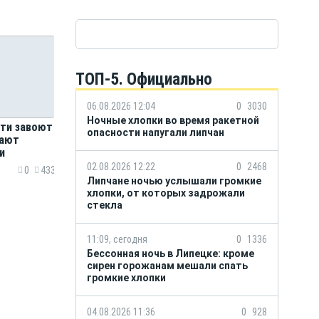
ТОП-5. Официально
06.08.2026 12:04
0
3030
Ночные хлопки во время ракетной
сти завоют
опасности напугали липчан
тают
и
02.08.2026 12:22
0
2468
0
433
Липчане ночью услышали громкие
хлопки, от которых задрожали
стекла
11:09, сегодня
0
1336
Бессонная ночь в Липецке: кроме
сирен горожанам мешали спать
громкие хлопки
04.08.2026 11:36
0
928