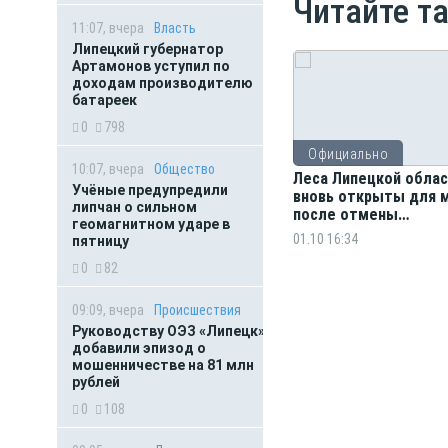
Читайте т
11:07, вчера
Власть
Липецкий губернатор
Артамонов уступил по
доходам производителю
батареек
0
798
Официально
10:07, вчера
Общество
Леса Липецкой обла
Учёные предупредили
вновь открыты для 
липчан о сильном
после отмены
геомагнитном ударе в
противопожарного 
01.10 16:34
пятницу
0
82
09:09, вчера
Происшествия
Руководству ОЭЗ «Липецк»
добавили эпизод о
мошенничестве на 81 млн
рублей
0
108