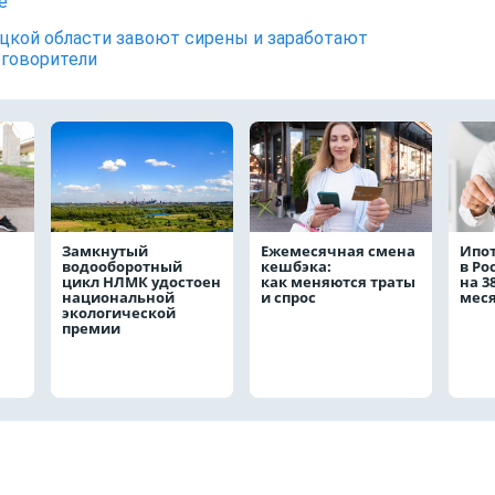
е
цкой области завоют сирены и заработают
говорители
Замкнутый
Ежемесячная смена
Ипо
водооборотный
кешбэка:
в Ро
цикл НЛМК удостоен
как меняются траты
на 3
национальной
и спрос
мес
экологической
премии