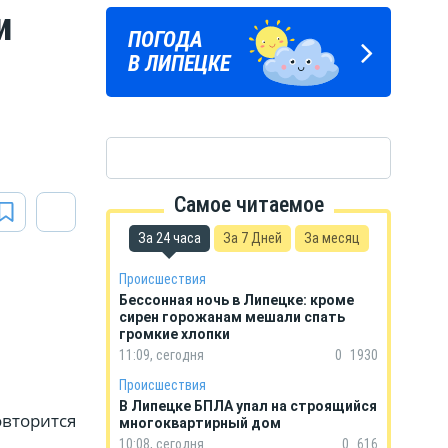
и
ЛИПЕЦКИЕ
ПОГОДА
ГОРОСКОП
РЕАЛИИ
В ЛИПЕЦКЕ
НА КАЖДЫЙ ДЕНЬ
Новости Липецка и области
в Телеграм
Самое читаемое
За 24 часа
За 7 Дней
За месяц
Происшествия
Бессонная ночь в Липецке: кроме
сирен горожанам мешали спать
громкие хлопки
11:09, сегодня
0
1930
Происшествия
В Липецке БПЛА упал на строящийся
овторится
многоквартирный дом
10:08, сегодня
0
616