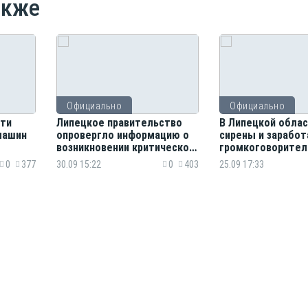
акже
Официально
Официально
сти
Липецкое правительство
В Липецкой обла
машин
опровергло информацию о
сирены и зарабо
возникновении критической
громкоговорител
режима
ситуации с
0
377
30.09 15:22
0
403
25.09 17:33
электроснабжением в
регионе