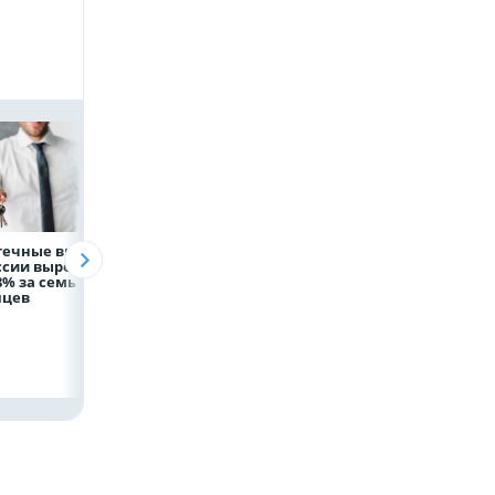
течные выдачи
На доброе дело:
Объем продаж
ссии выросли
НЛМК окажет
кредитов
8% за семь
помощь детям по
наличными в Ро
яцев
итогам
вырос на 64%
благотворительного
марафона