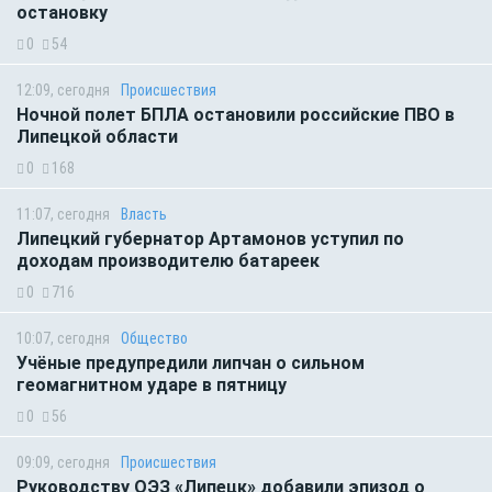
остановку
0
54
12:09, сегодня
Происшествия
Ночной полет БПЛА остановили российские ПВО в
Липецкой области
0
168
11:07, сегодня
Власть
Липецкий губернатор Артамонов уступил по
доходам производителю батареек
0
716
10:07, сегодня
Общество
Учёные предупредили липчан о сильном
геомагнитном ударе в пятницу
0
56
09:09, сегодня
Происшествия
Руководству ОЭЗ «Липецк» добавили эпизод о