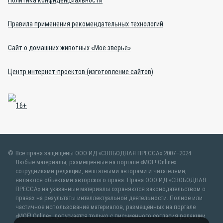
Правила применения рекомендательных технологий
Сайт о домашних животных «Моё зверьё»
Центр интернет-проектов (изготовление сайтов)
Все права защищены ООО ИД «СВОБОДНАЯ ПРЕССА» 2007–2024
Любые материалы, размещенные на портале «МОЁ! Online»
сотрудниками редакции, нештатными авторами и читателями,
являются объектами авторского права. Права ООО ИД «СВОБОДНАЯ
ПРЕССА» на указанные материалы охраняются законодательством о
правах на результаты интеллектуальной деятельности. Полное или
частичное использование материалов, размещенных на портале
«МОЁ! Online», допускается только с письменного согласия редакции