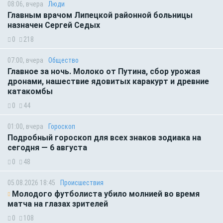
08:06, вчера
Люди
Главным врачом Липецкой районной больницы
назначен Сергей Седых
0
218
07:00, вчера
Общество
Главное за ночь. Молоко от Путина, сбор урожая
дронами, нашествие ядовитых каракурт и древние
катакомбы
0
44
01:00, вчера
Гороскоп
Подробный гороскоп для всех знаков зодиака на
сегодня — 6 августа
0
48
05.08.2026 18:45
Происшествия
Молодого футболиста убило молнией во время
матча на глазах зрителей
0
108