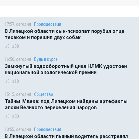
17:57, сегодня
Происшествия
В Липецкой области сын-психопат порубил отца
тесаком и порешил двух собак
0
38
16:50, сегодня
Будь в курсе
Замкнутый водооборотный цикл НЛМК удостоен
национальной экологической премии
0
18
15:15, сегодня
Общество
Тайны IV века: под Липецком найдены артефакты
эпохи Великого переселения народов
0
30
13:55, сегодня
Происшествия
В Липецкой области пьяный водитель расстрелял