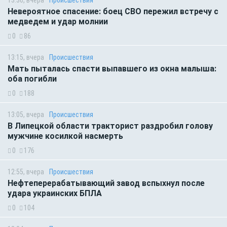
Невероятное спасение: боец СВО пережил встречу с
медведем и удар молнии
0
86
13:15, вчера
Происшествия
Мать пыталась спасти выпавшего из окна малыша:
оба погибли
0
188
13:05, вчера
Происшествия
В Липецкой области тракторист раздробил голову
мужчине косилкой насмерть
0
176
12:55, вчера
Происшествия
Нефтеперерабатывающий завод вспыхнул после
удара украинских БПЛА
0
104