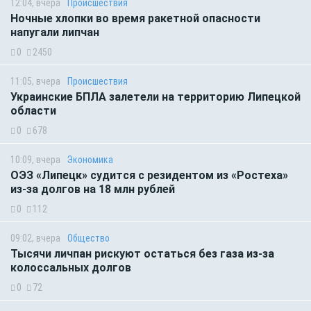
12:04, вчера
Происшествия
Ночные хлопки во время ракетной опасности
напугали липчан
0
2450
11:05, вчера
Происшествия
Украинские БПЛА залетели на территорию Липецкой
области
0
678
10:09, вчера
Экономика
ОЭЗ «Липецк» судится с резидентом из «Ростеха»
из-за долгов на 18 млн рублей
0
112
09:02, вчера
Общество
Тысячи личпан рискуют остаться без газа из-за
колоссальных долгов
0
72