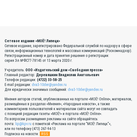
Сетевое издание «МОЁ! Липецк»
Сетевое издание, зарегистрировано Федеральной службой по надзору в сфере
связи, информационных технологий и массовых коммуникаций (Роскомнадзор).
Регистрационный номер и дата принятия решения о регистрации:
серия Эл №ФС77-78145 от 13 марта 2020 г.
Учредитель:
ООО «Издательский дом «Свободная пресса»
Главный редактор:
Деревяшкин Владислав Анатольевич
Телефон редакции:
(4722) 33-58-25
E-mail редакции:
dva3-10der@yandex.ru
Для юридически значимых сообщений:
dva3-10der@yandex.ru
Мнения авторов статей, опубликованных на портале «МОЁ! Online», материалов,
размещённых в разделах «Мнения», «Народные новости», а также
комментариев пользователей к материалам сайта могут не совпадать
с позицией редакции газеты «МОЁ!» и портала «МОЁ! Online».
По вопросам размещения рекламы на сайте обращайтесь:
почта:
lip@kpv.ru
с пометкой «Реклама на портале "МОЁ! Липецк"»,
или по телефону (473) 267-94-13
RSS
Подписка на новости: