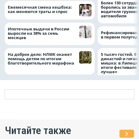
Более 130 сотруд
Ежемесячная смена кешбэка:
боролись за зван
как меняются траты и спрос
водителя грузово
автомобиля
Ипотечные выдачи в России
Рефинансировани
выросли на 38% за семь
в первом полугоди
месяцев
На доброе дело: НЛМК окажет
5 тысяч гостей, 9
помощь детям по итогам
династий и гиган
благотворительного марафона
мишка: в Липецк
итоги фестиваля
лучше»
Читайте также