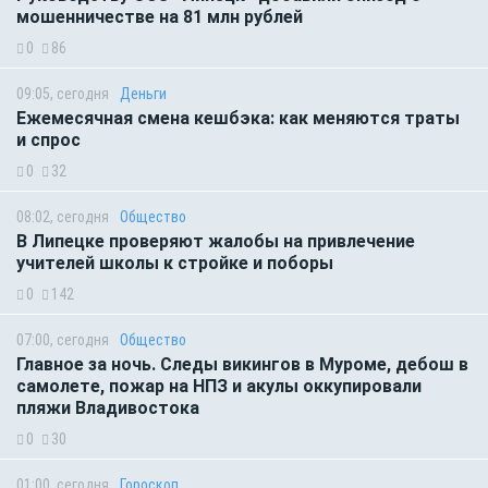
мошенничестве на 81 млн рублей
0
86
09:05, сегодня
Деньги
Ежемесячная смена кешбэка: как меняются траты
и спрос
0
32
08:02, сегодня
Общество
В Липецке проверяют жалобы на привлечение
учителей школы к стройке и поборы
0
142
07:00, сегодня
Общество
Главное за ночь. Следы викингов в Муроме, дебош в
самолете, пожар на НПЗ и акулы оккупировали
пляжи Владивостока
0
30
01:00, сегодня
Гороскоп