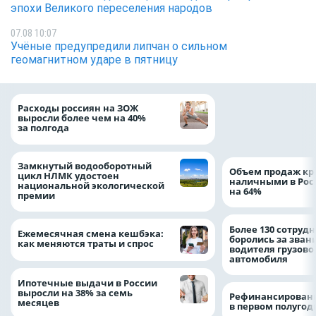
эпохи Великого переселения народов
07.08 10:07
Учёные предупредили липчан о сильном
геомагнитном ударе в пятницу
На доброе дело: 
Расходы россиян на ЗОЖ
помощь детям по
выросли более чем на 40%
благотворительн
за полгода
Замкнутый водооборотный
Объем продаж кр
цикл НЛМК удостоен
наличными в Рос
национальной экологической
на 64%
премии
Более 130 сотруд
Ежемесячная смена кешбэка:
боролись за зван
как меняются траты и спрос
водителя грузово
автомобиля
Ипотечные выдачи в России
выросли на 38% за семь
Рефинансировани
месяцев
в первом полугоди