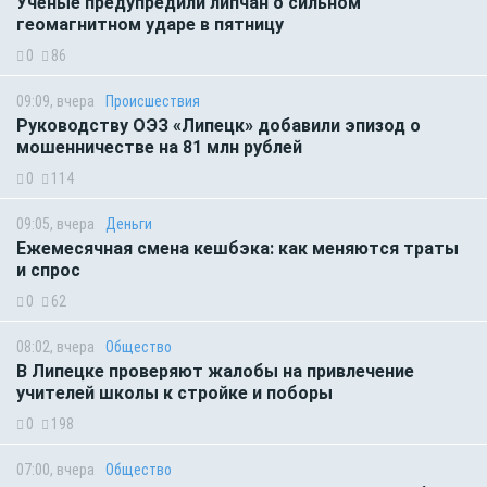
Учёные предупредили липчан о сильном
геомагнитном ударе в пятницу
0
86
09:09, вчера
Происшествия
Руководству ОЭЗ «Липецк» добавили эпизод о
мошенничестве на 81 млн рублей
0
114
09:05, вчера
Деньги
Ежемесячная смена кешбэка: как меняются траты
и спрос
0
62
08:02, вчера
Общество
В Липецке проверяют жалобы на привлечение
учителей школы к стройке и поборы
0
198
07:00, вчера
Общество