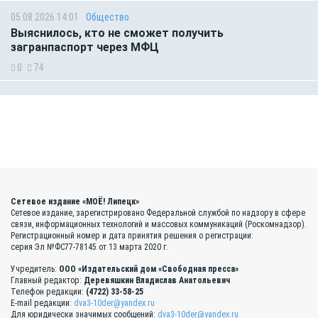
05.08.2026 14:01
Общество
Выяснилось, кто не сможет получить
загранпаспорт через МФЦ
0
74
Сетевое издание «МОЁ! Липецк»
Сетевое издание, зарегистрировано Федеральной службой по надзору в сфере
связи, информационных технологий и массовых коммуникаций (Роскомнадзор).
Регистрационный номер и дата принятия решения о регистрации:
серия Эл №ФС77-78145 от 13 марта 2020 г.
Учредитель:
ООО «Издательский дом «Свободная пресса»
Главный редактор:
Деревяшкин Владислав Анатольевич
Телефон редакции:
(4722) 33-58-25
E-mail редакции:
dva3-10der@yandex.ru
Для юридически значимых сообщений:
dva3-10der@yandex.ru