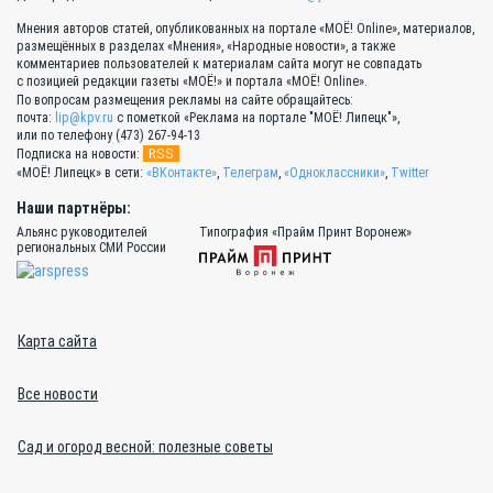
Мнения авторов статей, опубликованных на портале «МОЁ! Online», материалов,
размещённых в разделах «Мнения», «Народные новости», а также
комментариев пользователей к материалам сайта могут не совпадать
с позицией редакции газеты «МОЁ!» и портала «МОЁ! Online».
По вопросам размещения рекламы на сайте обращайтесь:
почта:
lip@kpv.ru
с пометкой «Реклама на портале "МОЁ! Липецк"»,
или по телефону (473) 267-94-13
RSS
Подписка на новости:
«МОЁ! Липецк» в сети:
«ВКонтакте»
,
Телеграм
,
«Одноклассники»
,
Twitter
Наши партнёры:
Альянс руководителей
Типография «Прайм Принт Воронеж»
региональных СМИ России
Карта сайта
Все новости
Сад и огород весной: полезные советы