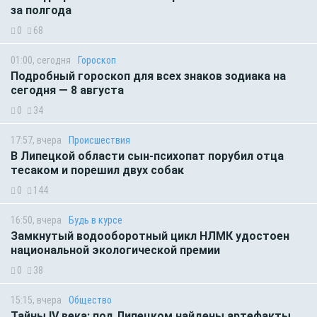
за полгода
0
68
01:00, сегодня
Гороскоп
Подробный гороскоп для всех знаков зодиака на
сегодня — 8 августа
0
34
17:57, вчера
Происшествия
В Липецкой области сын-психопат порубил отца
тесаком и порешил двух собак
0
144
16:50, вчера
Будь в курсе
Замкнутый водооборотный цикл НЛМК удостоен
национальной экологической премии
0
38
15:15, вчера
Общество
Тайны IV века: под Липецком найдены артефакты