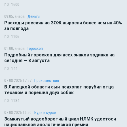
0
600
09:05, вчера
Деньги
Расходы россиян на ЗОЖ выросли более чем на 40%
за полгода
0
106
01:00, вчера
Гороскоп
Подробный гороскоп для всех знаков зодиака на
сегодня — 8 августа
0
44
07.08.2026 17:57
Происшествия
В Липецкой области сын-психопат порубил отца
тесаком и порешил двух собак
0
184
07.08.2026 16:50
Будь в курсе
Замкнутый водооборотный цикл НЛМК удостоен
национальной экологической премии