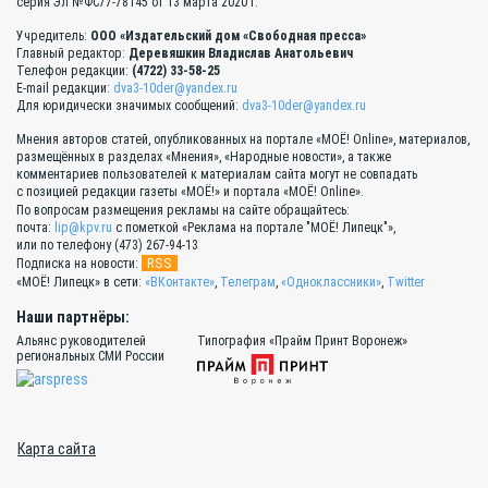
серия Эл №ФС77-78145 от 13 марта 2020 г.
Учредитель:
ООО «Издательский дом «Свободная пресса»
Главный редактор:
Деревяшкин Владислав Анатольевич
Телефон редакции:
(4722) 33-58-25
E-mail редакции:
dva3-10der@yandex.ru
Для юридически значимых сообщений:
dva3-10der@yandex.ru
Мнения авторов статей, опубликованных на портале «МОЁ! Online», материалов,
размещённых в разделах «Мнения», «Народные новости», а также
комментариев пользователей к материалам сайта могут не совпадать
с позицией редакции газеты «МОЁ!» и портала «МОЁ! Online».
По вопросам размещения рекламы на сайте обращайтесь:
почта:
lip@kpv.ru
с пометкой «Реклама на портале "МОЁ! Липецк"»,
или по телефону (473) 267-94-13
RSS
Подписка на новости:
«МОЁ! Липецк» в сети:
«ВКонтакте»
,
Телеграм
,
«Одноклассники»
,
Twitter
Наши партнёры:
Альянс руководителей
Типография «Прайм Принт Воронеж»
региональных СМИ России
Карта сайта