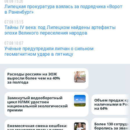
08.08 15:26
Липецкая прокуратура взялась за подрядчика «Ворот
в Раненбург»
07.08 15:15
Тайны IV века: под Липецком найдены артефакты
эпохи Великого переселения народов
07.08 10:07
Учёные предупредили липчан о сильном
геомагнитном ударе в пятницу
На доброе дело: 
Расходы россиян на ЗОЖ
помощь детям по
выросли более чем на 40%
благотворительн
за полгода
Замкнутый водооборотный
Объем продаж кр
цикл НЛМК удостоен
наличными в Рос
национальной экологической
на 64%
премии
Более 130 сотруд
Ежемесячная смена кешбэка:
боролись за зван
как меняются траты и спрос