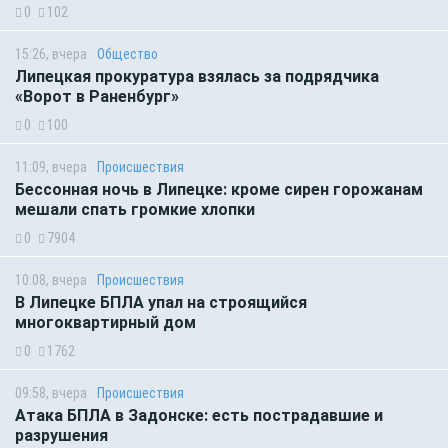
0
102
15:26, вчера
Общество
Липецкая прокуратура взялась за подрядчика
«Ворот в Раненбург»
0
100
11:09, вчера
Происшествия
Бессонная ночь в Липецке: кроме сирен горожанам
мешали спать громкие хлопки
0
7904
10:08, вчера
Происшествия
В Липецке БПЛА упал на строящийся
многоквартирный дом
0
1762
09:58, вчера
Происшествия
Атака БПЛА в Задонске: есть пострадавшие и
разрушения