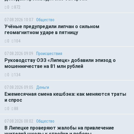
0
872
07.08.2026 10:07
Общество
Учёные предупредили липчан о сильном
геомагнитном ударе в пятницу
0
104
07.08.2026 09:09
Происшествия
Руководству ОЭЗ «Липецк» добавили эпизод о
мошенничестве на 81 млн рублей
0
134
07.08.2026 09:05
Деньги
Ежемесячная смена кешбэка: как меняются траты
и спрос
0
88
07.08.2026 08:02
Общество
В Липецке проверяют жалобы на привлечение
учителей школы к стройке и поборы